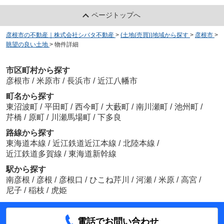
ページトップへ
彦根市の不動産｜株式会社シバタ不動産
>
(土地(売買))地域から探す
>
彦根市
>
眺望の良い土地
>
物件詳細
市区町村から探す
彦根市
/
米原市
/
長浜市
/
近江八幡市
町名から探す
東沼波町
/
平田町
/
西今町
/
大藪町
/
南川瀬町
/
池州町
/
芹橋
/
原町
/
川瀬馬場町
/
下多良
路線から探す
東海道本線
/
近江鉄道近江本線
/
北陸本線
/
近江鉄道多賀線
/
東海道新幹線
駅から探す
南彦根
/
彦根
/
彦根口
/
ひこね芹川
/
河瀬
/
米原
/
高宮
/
尼子
/
稲枝
/
虎姫
電話でお問い合わせ