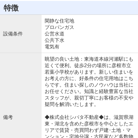
特徴
閑静な住宅地
プロパンガス
設備条件
公営水道
公共下水
電気有
眺望の良い土地：東海道本線河瀬駅にも
近くて便利。徒歩2分の場所に彦根市立
若葉小学校があります。新しい住まいを
お考えの方に、好条件の住宅用地はこち
らです。住まい探しのノウハウは当社に
お任せください。知識と経験豊富な当社
スタッフが、親切丁寧にお客様の不安や
疑問を解消いたします。
備考
◆株式会社シバタ不動産◆は、滋賀県湖
東・湖北を含めた彦根市を中心としたエ
リアで賃貸・売買問わず戸建･土地・マ
ンション・宅地分譲・古民家など多数物