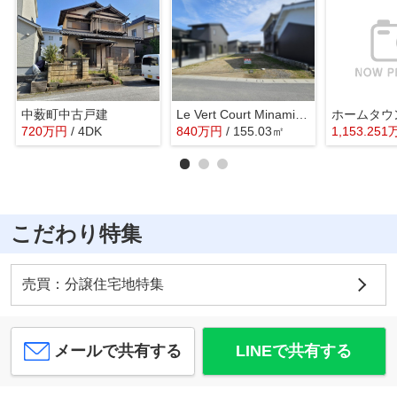
中薮町中古戸建
Le Vert Court Minamikawase～ル・ベールコート・ミナミカワセ～
720
万
円
/ 4DK
840
万
円
/ 155.03㎡
1,153.251
こだわり特集
売買：分譲住宅地特集
メールで共有する
LINEで共有する