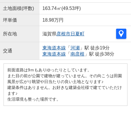
土地面積(坪数)
163.74㎡(49.53坪)
坪単価
18.98万円
所在地
滋賀県
彦根市
日夏町
東海道本線
「
河瀬
」駅 徒歩19分
交通
東海道本線
「
南彦根
」駅 徒歩38分
前面道路は9ｍもありゆったりとしています。
また目の前が公園で建物が建っていません。その向こうは田園
風景が広がり眺望や日当たりの良い土地となります♪
建築条件はありません。お好きな建築会社様で建てていただけ
ます♪
生活環境も整った場所です。