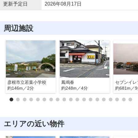
更新予定日
2026年08月17日
周辺施設
彦根市立若葉小学校
鳳鳴春
約146m／2分
約248m／4分
約681m／
エリアの近い物件