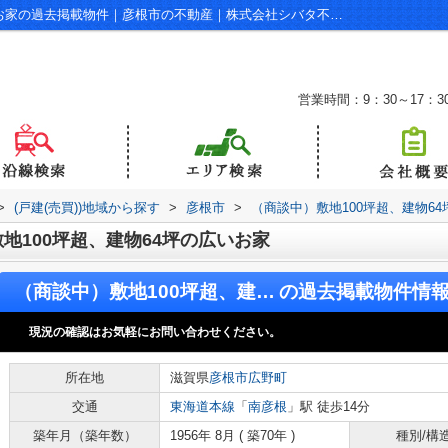
（商談中）敷地100坪超、建物64坪の広いお家の過去掲載物件｜彦根市の不動産｜株式会社シバタ不動産
営業時間：9：30～17：3
>
(戸建(売買))地域から探す
>
彦根市
>
（商談中）敷地100坪超、建物6
地100坪超、建物64坪の広いお家
（商談中）敷地100坪超、建物64坪の広いお家
の過去掲載物件情
現況の確認はお気軽にお問い合わせください。
所在地
滋賀県
彦根市
広野町
交通
東海道本線
「
南彦根
」駅 徒歩14分
築年月（築年数）
1956年 8月 ( 築70年 )
種別/構