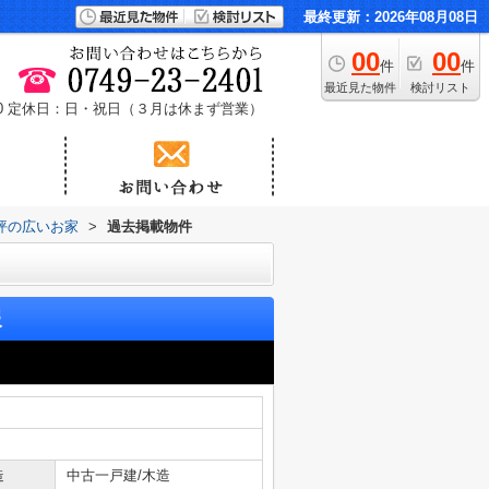
最終更新：2026年08月08日
00
00
件
件
最近見た物件
検討リスト
0
定休日：日・祝日（３月は休まず営業）
4坪の広いお家
>
過去掲載物件
報
造
中古一戸建/木造