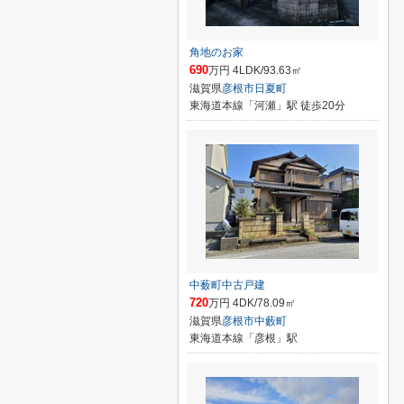
角地のお家
690
万円 4LDK/93.63㎡
滋賀県
彦根市
日夏町
東海道本線「河瀬」駅 徒歩20分
中薮町中古戸建
720
万円 4DK/78.09㎡
滋賀県
彦根市
中藪町
東海道本線「彦根」駅