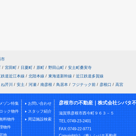
幡市
町
/
宮田町
/
日夏町
/
原町
/
野田山町
/
安土町桑実寺
江鉄道近江本線
/
北陸本線
/
東海道新幹線
/
近江鉄道多賀線
こね芹川
/
安土
/
河瀬
/
南彦根
/
鳥居本
/
フジテック前
/
彦根口
/
高宮
彦根市の不動産｜株式会社シバタ
メゾン特集
お問い合わせ
ロック物件
スタッフ紹介
滋賀県彦根市西今町９６３－５
無料物件
周辺施設検索
TEL:0749-23-2401
理物件
FAX:0749-22-9771
宅地
Copyright(c) （株）シバタ不動産