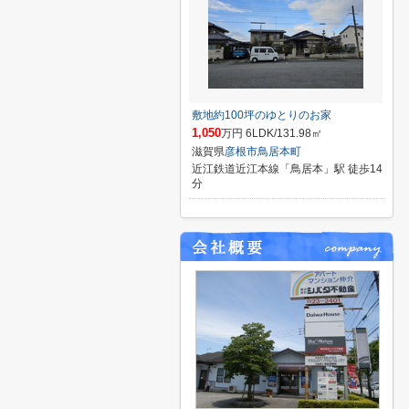
敷地約100坪のゆとりのお家
1,050
万円 6LDK/131.98㎡
滋賀県
彦根市
鳥居本町
近江鉄道近江本線「鳥居本」駅 徒歩14
分