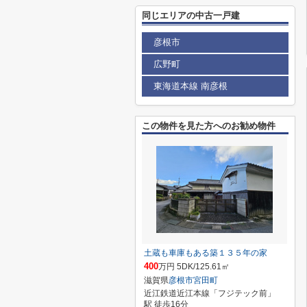
同じエリアの中古一戸建
彦根市
広野町
東海道本線 南彦根
この物件を見た方へのお勧め物件
土蔵も車庫もある築１３５年の家
400
万円 5DK/125.61㎡
滋賀県
彦根市
宮田町
近江鉄道近江本線「フジテック前」
駅 徒歩16分