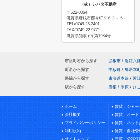
（株）シバタ不動産
〒522-0054
滋賀県彦根市西今町９６３－５
TEL/0749-23-2401
FAX/0749-22-9771
滋賀県知事 (9) 第1934号
市区町村から探す
彦根市
/
近江八
町名から探す
中藪町
/
鳥居本
路線から探す
東海道本線
/
近
駅から探す
彦根
/
米原
/
ひ
ホーム
賃貸：シャー
会社概要
賃貸：オート
プライバシーポリシー
賃貸：ネット
利用規約
賃貸：自社管
サイトマップ
売買：分譲住