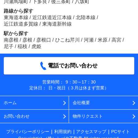
川瀬馬場町
/
下多良
/
後三条町
/
八坂町
路線から探す
東海道本線
/
近江鉄道近江本線
/
北陸本線
/
近江鉄道多賀線
/
東海道新幹線
駅から探す
南彦根
/
彦根
/
彦根口
/
ひこね芹川
/
河瀬
/
米原
/
高宮
/
尼子
/
稲枝
/
虎姫
電話でお問い合わせ
営業時間：
9：30～17：30
定休日：
日・祝日（３月は休まず営業）
ホーム
会社概要
お問い合わせ
物件リクエスト
プライバシーポリシー
利用規約
アクセスマップ
PCサイト