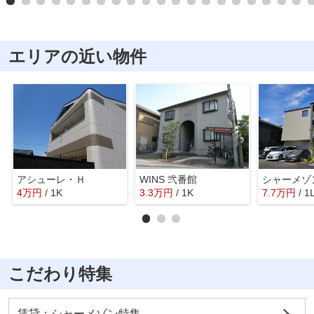
エリアの近い物件
アシューレ・Ｈ
WINS 弐番館
4
万
円
/ 1K
3.3
万
円
/ 1K
7.7
万
円
/ 1
こだわり特集
賃貸：シャーメゾン特集