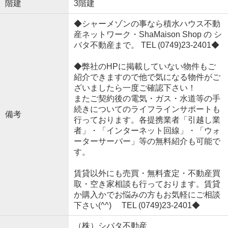
階建
3階建
◆シャーメゾンの事なら積水ハウス不動
産ネットワーク・ShaMaison Shop の シ
バタ不動産まで。 TEL (0749)23-2401◆
◆弊社のHPに掲載していない物件もご
紹介できますので他で気になる物件がご
ざいましたら一度ご確認下さい！
またご契約後の電気・ガス・水道等の手
続きについてのライフラインサポートも
備考
行っております。各提携業者「引越し業
者」・「インターネット回線」・「ウォ
ーターサーバー」等の無料紹介も可能で
す。
賃貸以外にも売買・無料査定・不動産買
取・空き家相談も行っております。賃貸
か購入かでお悩みの方もお気軽にご相談
下さい(^^) TEL (0749)23-2401◆
（株）シバタ不動産