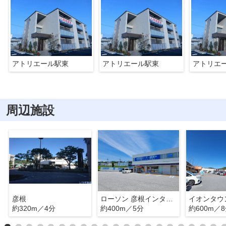
アトリエール駅東
アトリエール駅東
アトリエ
周辺施設
彦根
ローソン 彦根インター店
イオンタウ
約320m／4分
約400m／5分
約600m／