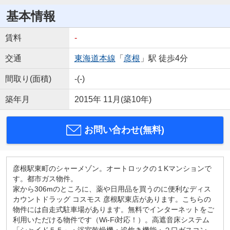
基本情報
賃料
-
交通
東海道本線
「
彦根
」駅 徒歩4分
間取り(面積)
-(-)
築年月
2015年 11月(築10年)
お問い合わせ(無料)
彦根駅東町のシャーメゾン。オートロックの１Kマンションで
す。都市ガス物件。
家から306mのところに、薬や日用品を買うのに便利なディス
カウントドラッグ コスモス 彦根駅東店があります。こちらの
物件には自走式駐車場があります。無料でインターネットをご
利用いただける物件です（Wi-Fi対応！）。高遮音床システム
「シャイド５５」・浴室乾燥機・追炊き機能・２口ガスコン