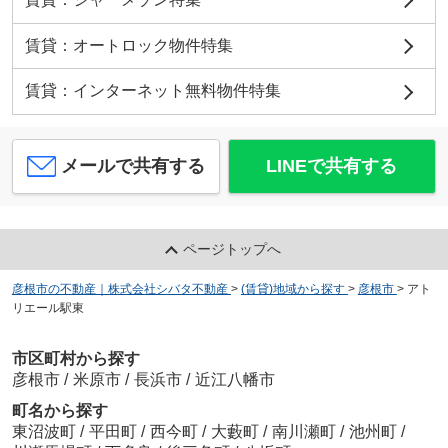
賃貸：オートロック物件特集
賃貸：インターネット無料物件特集
メールで共有する
LINEで共有する
ページトップへ
彦根市の不動産｜株式会社シバタ不動産
>
(賃貸)地域から探す
>
彦根市
>
アト
リエール駅東
市区町村から探す
彦根市
/
米原市
/
長浜市
/
近江八幡市
町名から探す
東沼波町
/
平田町
/
西今町
/
大藪町
/
南川瀬町
/
池州町
/