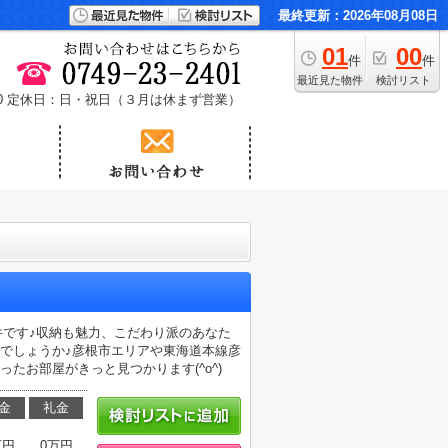
最終更新：2026年08月08日
01
00
件
件
最近見た物件
検討リスト
0
定休日：日・祝日（３月は休まず営業）
件です♪収納も魅力、こだわり派のあなた
でしょうか♪彦根市エリアや東海道本線彦
たお部屋がきっと見つかります(^o^)
金
礼金
万円
0万円