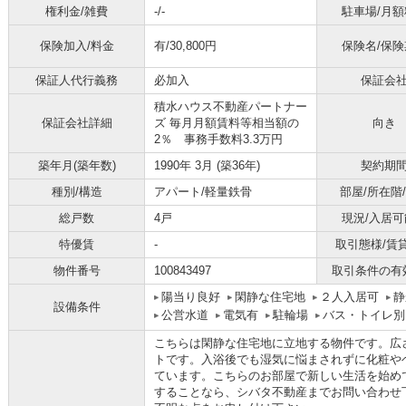
権利金/雑費
-/-
駐車場/月額
保険加入/料金
有/30,800円
保険名/保険
保証人代行義務
必加入
保証会
積水ハウス不動産パートナー
保証会社詳細
ズ 毎月月額賃料等相当額の
向き
2％ 事務手数料3.3万円
築年月(築年数)
1990年 3月 (築36年)
契約期
種別/構造
アパート/軽量鉄骨
部屋/所在階
総戸数
4戸
現況/入居可
特優賃
-
取引態様/賃
物件番号
100843497
取引条件の有
陽当り良好
閑静な住宅地
２人入居可
静
設備条件
公営水道
電気有
駐輪場
バス・トイレ別
こちらは閑静な住宅地に立地する物件です。広さ
トです。入浴後でも湿気に悩まされずに化粧や
ています。こちらのお部屋で新しい生活を始め
することなら、シバタ不動産までお問い合わせ下さい