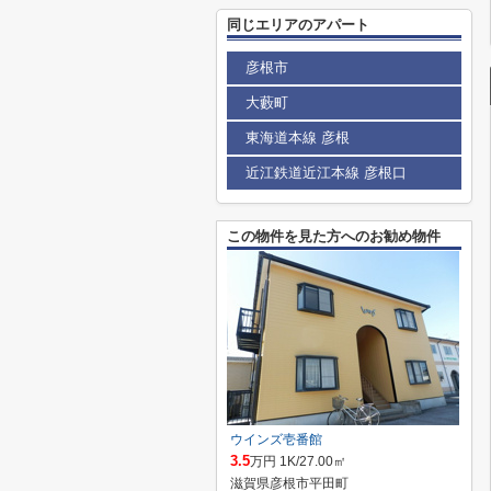
同じエリアのアパート
彦根市
大藪町
東海道本線 彦根
近江鉄道近江本線 彦根口
この物件を見た方へのお勧め物件
ウインズ壱番館
3.5
万円 1K/27.00㎡
滋賀県彦根市平田町