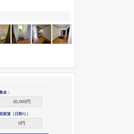
敷金：
前家賃（日割り）