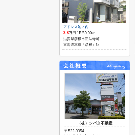
アドレス池ノ内
3.8
万円 1R/30.00㎡
滋賀県彦根市正法寺町
東海道本線「彦根」駅
（株）シバタ不動産
〒522-0054