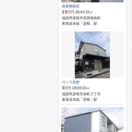
長曾根南荘
3.5
万円 3K/44.55㎡
滋賀県彦根市長曽根南町
東海道本線「彦根」駅
ヴィラ北村
3
万円 1R/28.00㎡
滋賀県彦根市栄町２丁目
東海道本線「彦根」駅