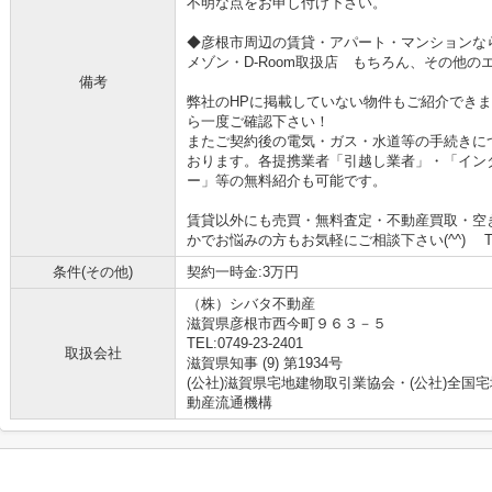
不明な点をお申し付け下さい。
◆彦根市周辺の賃貸・アパート・マンションな
メゾン・D-Room取扱店 もちろん、その他
備考
弊社のHPに掲載していない物件もご紹介でき
ら一度ご確認下さい！
またご契約後の電気・ガス・水道等の手続きに
おります。各提携業者「引越し業者」・「イン
ー」等の無料紹介も可能です。
賃貸以外にも売買・無料査定・不動産買取・空
かでお悩みの方もお気軽にご相談下さい(^^) TEL (
条件(その他)
契約一時金:3万円
（株）シバタ不動産
滋賀県彦根市西今町９６３－５
TEL:0749-23-2401
取扱会社
滋賀県知事 (9) 第1934号
(公社)滋賀県宅地建物取引業協会・(公社)全国
動産流通機構