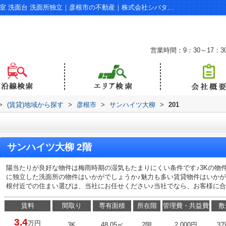
サンハイツ大柳の201｜雨戸 陽当り良好 和室 洗面台 洗面所独立｜彦根市の不動産｜株式会社シバタ不動産
営業時間：9：30～17：3
>
(賃貸)地域から探す
>
彦根市
>
サンハイツ大柳
>
201
サンハイツ大柳 2階
陽当たりが良好な物件は梅雨時期の湿気もたまりにくい条件です♪3Kの物
に独立した洗面所の物件はいかがでしょうか♪魅力も多い賃貸物件はいかが
根付近での住まい選びは、当社にお任せください♪当社でなら、お客様に合っ
賃料
間取り
専有面積
所在階
管理費・共益費
敷
3.4
万円
3K
48.05㎡
2階
2,000円
3