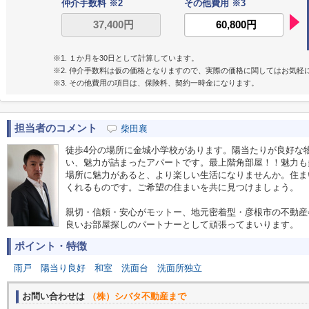
仲介手数料 ※2
その他費用 ※3
※1. １か月を30日として計算しています。
※2. 仲介手数料は仮の価格となりますので、実際の価格に関してはお気軽
※3. その他費用の項目は、保険料、契約一時金になります。
担当者のコメント
柴田襄
徒歩4分の場所に金城小学校があります。陽当たりが良好な
い、魅力が詰まったアパートです。最上階角部屋！！魅力も
場所に魅力があると、より楽しい生活になりませんか。住ま
くれるものです。ご希望の住まいを共に見つけましょう。
親切・信頼・安心がモットー、地元密着型・彦根市の不動産
良いお部屋探しのパートナーとして頑張ってまいります。
ポイント・特徴
雨戸
陽当り良好
和室
洗面台
洗面所独立
お問い合わせは
（株）シバタ不動産まで