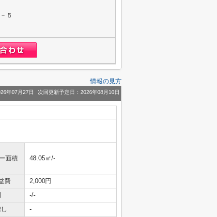
３－５
情報の見方
26年07月27日
次回更新予定日：2026年08月10日
ニー面積
48.05㎡/-
益費
2,000円
引
-/-
増し
-