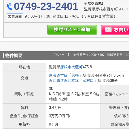
0749-23-2401
〒522-0054
滋賀県彦根市西今町９６
9：30～17：30 定休日:日・祝日（３月は休まず営業）
【アパート】
物件番号：100843497
情報更新日：20
物件概要
所在地
滋賀県
彦根市
大藪町
475-8
東海道本線
「
彦根
」駅 徒歩44分車7分 3.5km
交通
近江鉄道近江本線
「
彦根口
」駅 徒歩39分
3K
間取り/詳細
K 5.7帖
/
和室 6.7帖
/
和室 5.9帖
面積/バルコ
/
和室 4.2帖
賃料
3.4万円
管理費・共
敷金/礼金/保証金
3万円/0万円/-
償却/敷
更新料
0ヶ月
敷金積み