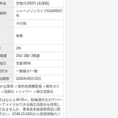
料金
空無/3,000円 (非課税)
シャーメゾンライフGUARD/2
期間
年
社
その他
南東
間
2年
/階建
201/ 2階/ 2階建
能日
空家/即時
貸区分
一般媒介/一般
効期限
2026年08月10日
かな環境
室内洗濯機置場
都市ガス
洗面台
シャワー
独立洗面台
はなんと48.05㎡。駐輪場付きのアパー
ヘアメイクができる独立洗面台を採用し
てみませんか。東海道本線彦根周辺に関
。0749-23-2401から賃貸情報のご