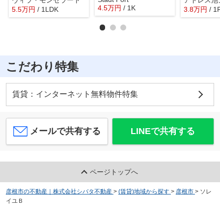
ヴィラ・モンセラート
アドレス池
4.5
万
円
/ 1K
5.5
万
円
/ 1LDK
3.8
万
円
/ 1
こだわり特集
賃貸：インターネット無料物件特集
メールで共有する
LINEで共有する
ページトップへ
彦根市の不動産｜株式会社シバタ不動産
>
(賃貸)地域から探す
>
彦根市
>
ソレ
イユＢ