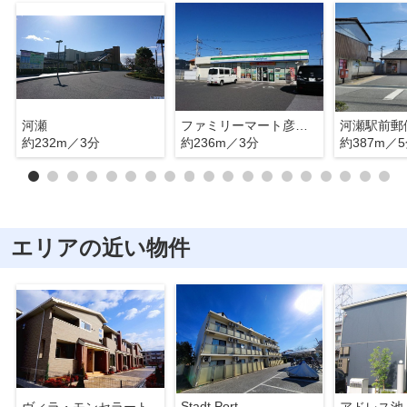
河瀬
ファミリーマート彦根川瀬馬場町店
河瀬駅前郵
約232m／3分
約236m／3分
約387m／
エリアの近い物件
Stadt Port