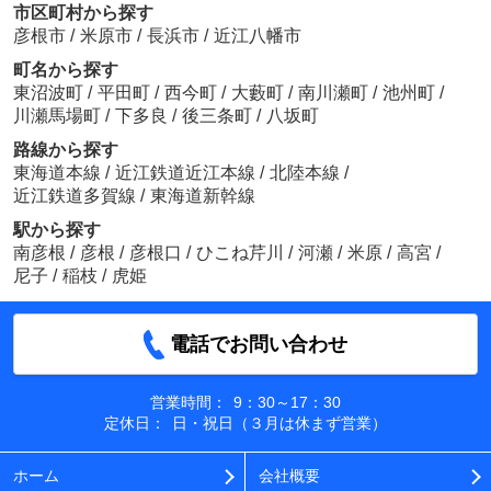
市区町村から探す
彦根市
/
米原市
/
長浜市
/
近江八幡市
町名から探す
東沼波町
/
平田町
/
西今町
/
大藪町
/
南川瀬町
/
池州町
/
川瀬馬場町
/
下多良
/
後三条町
/
八坂町
路線から探す
東海道本線
/
近江鉄道近江本線
/
北陸本線
/
近江鉄道多賀線
/
東海道新幹線
駅から探す
南彦根
/
彦根
/
彦根口
/
ひこね芹川
/
河瀬
/
米原
/
高宮
/
尼子
/
稲枝
/
虎姫
電話でお問い合わせ
営業時間：
9：30～17：30
定休日：
日・祝日（３月は休まず営業）
ホーム
会社概要