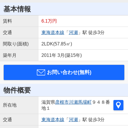
基本情報
賃料
6.1万円
交通
東海道本線
「
河瀬
」駅 徒歩3分
間取り(面積)
2LDK(57.85㎡)
築年月
2011年 3月(築15年)
お問い合わせ(無料)
物件概要
滋賀県
彦根市
川瀬馬場町
９４８番
所在地
地１
交通
東海道本線
「
河瀬
」駅 徒歩3分