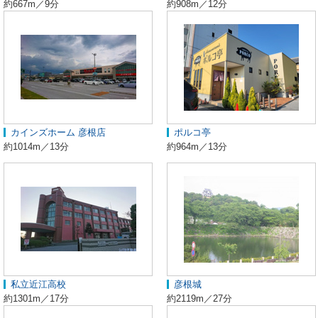
約667m／9分
約908m／12分
カインズホーム 彦根店
ポルコ亭
約1014m／13分
約964m／13分
私立近江高校
彦根城
約1301m／17分
約2119m／27分