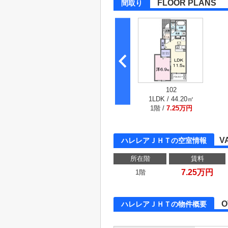
FLOOR PLANS
間取り
102
1LDK / 44.20㎡
1階 /
7.25万円
V
ハレレアＪＨＴの空室情報
所在階
賃料
7.25万円
1階
O
ハレレアＪＨＴの物件概要