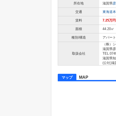
所在地
滋賀県
彦
交通
東海道本
賃料
7.25万円
面積
44.20㎡
種別/構造
アパート 
（株）シ
滋賀県
取扱会社
TEL:074
滋賀県知事
(公社)
MAP
マップ