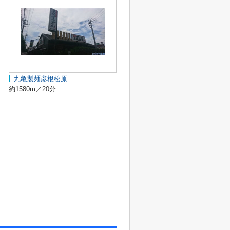
丸亀製麺彦根松原
約1580m／20分