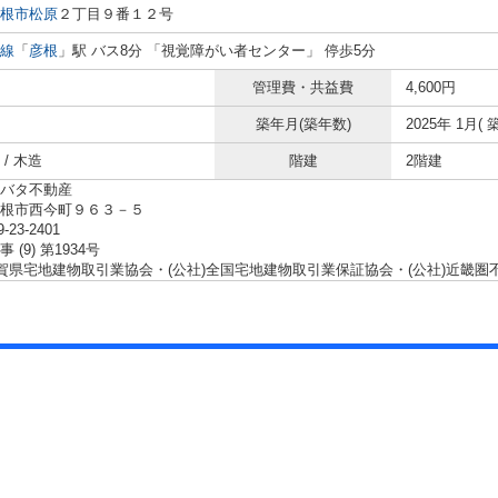
根市
松原
２丁目９番１２号
線
「
彦根
」駅 バス8分 「視覚障がい者センター」 停歩5分
管理費・共益費
4,600円
築年月(築年数)
2025年 1月( 
/ 木造
階建
2階建
バタ不動産
彦根市西今町９６３－５
9-23-2401
 (9) 第1934号
滋賀県宅地建物取引業協会・(公社)全国宅地建物取引業保証協会・(公社)近畿圏