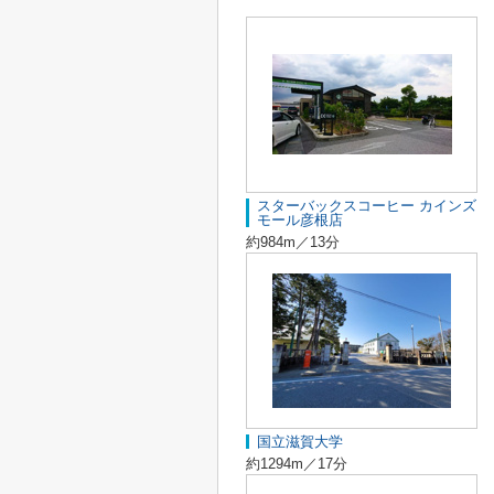
スターバックスコーヒー カインズ
モール彦根店
約984m／13分
国立滋賀大学
約1294m／17分