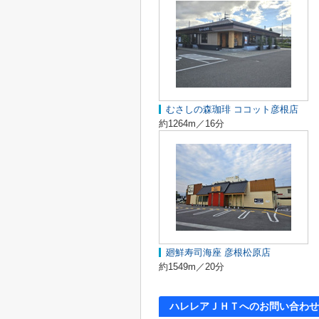
むさしの森珈琲 ココット彦根店
約1264m／16分
廻鮮寿司海座 彦根松原店
約1549m／20分
ハレレアＪＨＴへのお問い合わせ