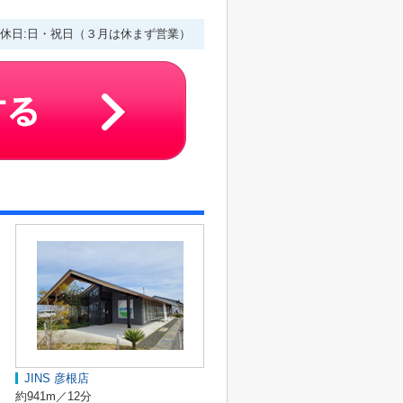
0 定休日:日・祝日（３月は休まず営業）
JINS 彦根店
約941m／12分