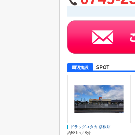
SPOT
周辺施設
ドラッグユタカ 彦根店
約581m／8分