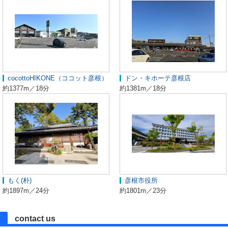
cocottoHIKONE（ココット彦根）
ドン・キホーテ彦根店
約1377m／18分
約1381m／18分
もく(朴)
彦根市役所
約1897m／24分
約1801m／23分
contact us