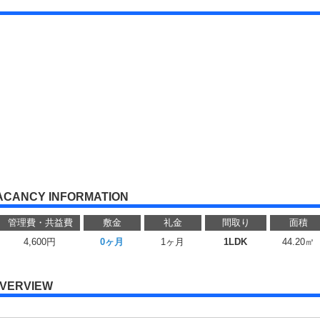
ACANCY INFORMATION
管理費・共益費
敷金
礼金
間取り
面積
4,600円
0ヶ月
1ヶ月
1LDK
44.20㎡
VERVIEW