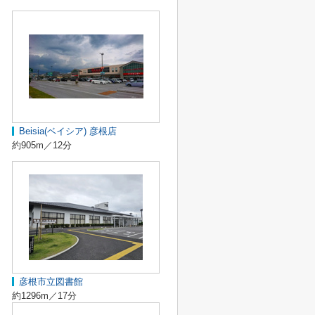
Beisia(ベイシア) 彦根店
約905m／12分
彦根市立図書館
約1296m／17分