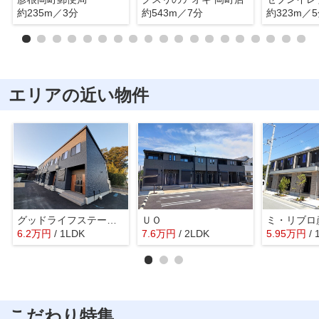
約235m／3分
約543m／7分
約323m／
エリアの近い物件
グッドライフステージ高宮
ＵＯ
6.2
万
円
/ 1LDK
7.6
万
円
/ 2LDK
5.95
万
円
/ 
こだわり特集