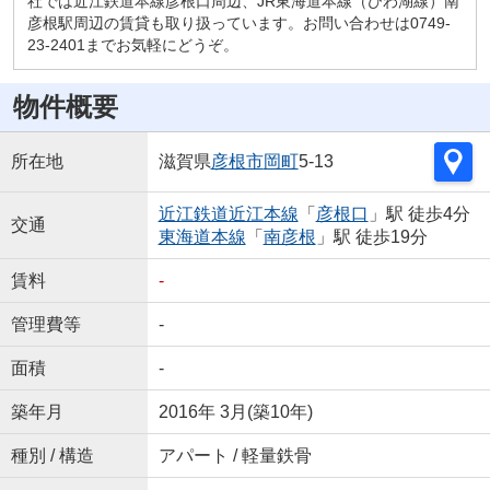
社では近江鉄道本線彦根口周辺、JR東海道本線（びわ湖線）南
彦根駅周辺の賃貸も取り扱っています。お問い合わせは0749-
23-2401までお気軽にどうぞ。
物件概要
所在地
滋賀県
彦根市
岡町
5-13
近江鉄道近江本線
「
彦根口
」駅 徒歩4分
交通
東海道本線
「
南彦根
」駅 徒歩19分
賃料
-
管理費等
-
面積
-
築年月
2016年 3月(築10年)
種別 / 構造
アパート / 軽量鉄骨