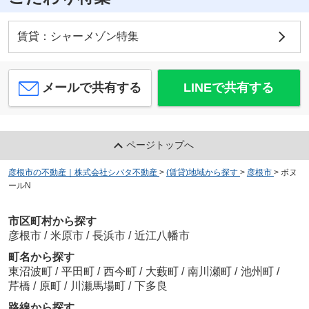
賃貸：シャーメゾン特集
メールで共有する
LINEで共有する
ページトップへ
彦根市の不動産｜株式会社シバタ不動産
>
(賃貸)地域から探す
>
彦根市
>
ボヌ
ールN
市区町村から探す
彦根市
/
米原市
/
長浜市
/
近江八幡市
町名から探す
東沼波町
/
平田町
/
西今町
/
大藪町
/
南川瀬町
/
池州町
/
芹橋
/
原町
/
川瀬馬場町
/
下多良
路線から探す