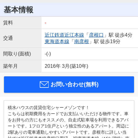
基本情報
賃料
-
近江鉄道近江本線
「
彦根口
」駅 徒歩4分
交通
東海道本線
「
南彦根
」駅 徒歩19分
間取り(面積)
-(-)
築年月
2016年 3月(築10年)
お問い合わせ(無料)
積水ハウスの賃貸住宅シャーメゾンです！
こちらは初期費用をカードでお支払いいただける物件です。車
をお持ちの方にもオススメの、自走式駐車場を利用できるアパ
ートです。1フロア1住戸という独立性のあるアパート。周辺に
2駅ありの電車通勤しやすいアパートです。彦根市に詳しい当