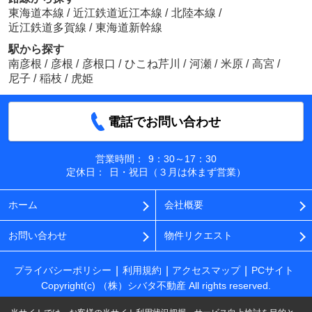
東海道本線
/
近江鉄道近江本線
/
北陸本線
/
近江鉄道多賀線
/
東海道新幹線
駅から探す
南彦根
/
彦根
/
彦根口
/
ひこね芹川
/
河瀬
/
米原
/
高宮
/
尼子
/
稲枝
/
虎姫
電話でお問い合わせ
営業時間：
9：30～17：30
定休日：
日・祝日（３月は休まず営業）
ホーム
会社概要
お問い合わせ
物件リクエスト
プライバシーポリシー
利用規約
アクセスマップ
PCサイト
Copyright(c) （株）シバタ不動産 All rights reserved.