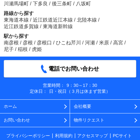
川瀬馬場町
/
下多良
/
後三条町
/
八坂町
路線から探す
東海道本線
/
近江鉄道近江本線
/
北陸本線
/
近江鉄道多賀線
/
東海道新幹線
駅から探す
南彦根
/
彦根
/
彦根口
/
ひこね芹川
/
河瀬
/
米原
/
高宮
/
尼子
/
稲枝
/
虎姫
電話でお問い合わせ
営業時間：
9：30～17：30
定休日：
日・祝日（３月は休まず営業）
ホーム
会社概要
お問い合わせ
物件リクエスト
プライバシーポリシー
利用規約
アクセスマップ
PCサイト