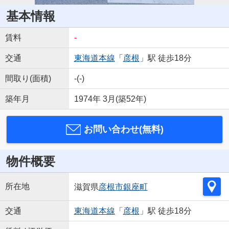
基本情報
賃料
-
交通
東海道本線
「
彦根
」駅 徒歩18分
間取り(面積)
-(-)
築年月
1974年 3月(築52年)
お問い合わせ(無料)
物件概要
所在地
滋賀県
彦根市
銀座町
交通
東海道本線
「
彦根
」駅 徒歩18分