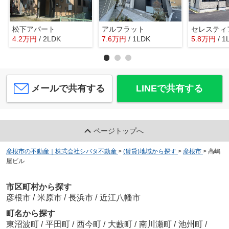
松下アパート
アルフラット
セレスティ
4.2
万
円
/ 2LDK
7.6
万
円
/ 1LDK
5.8
万
円
/ 1
メールで共有する
LINEで共有する
ページトップへ
彦根市の不動産｜株式会社シバタ不動産
>
(賃貸)地域から探す
>
彦根市
>
高嶋
屋ビル
市区町村から探す
彦根市
/
米原市
/
長浜市
/
近江八幡市
町名から探す
東沼波町
/
平田町
/
西今町
/
大藪町
/
南川瀬町
/
池州町
/