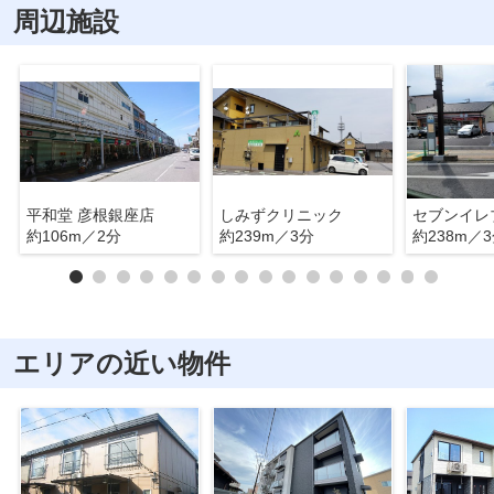
周辺施設
平和堂 彦根銀座店
しみずクリニック
約106m／2分
約239m／3分
約238m／
エリアの近い物件