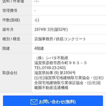
賃料 / 坪単価
-
/ -
管理費等
-
坪数(面積)
-(-)
築年月
1974年 3月(築52年)
種別 / 構造
店舗事務所 / 鉄筋コンクリート
階建
4階建
（株）シバタ不動産
滋賀県彦根市西今町９６３－５
TEL:0749-23-2401
取扱会社
滋賀県知事 (9) 第1934号
(公社)滋賀県宅地建物取引業協会・(公社)
全国宅地建物取引業保証協会・(公社)近
畿圏不動産流通機構
お問い合わせ(無料)