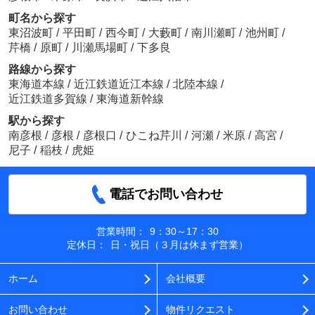
町名から探す
東沼波町
/
平田町
/
西今町
/
大藪町
/
南川瀬町
/
池州町
/
芹橋
/
原町
/
川瀬馬場町
/
下多良
路線から探す
東海道本線
/
近江鉄道近江本線
/
北陸本線
/
近江鉄道多賀線
/
東海道新幹線
駅から探す
南彦根
/
彦根
/
彦根口
/
ひこね芹川
/
河瀬
/
米原
/
高宮
/
尼子
/
稲枝
/
虎姫
電話でお問い合わせ
営業時間：
9：30～17：30
定休日：
日・祝日（３月は休まず営業）
ホーム
会社概要
お問い合わせ
物件リクエスト