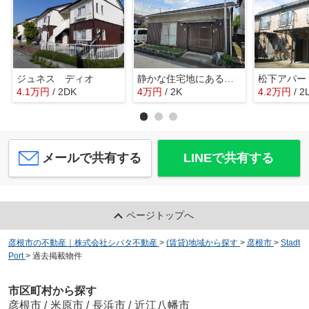
ジュネス ディオ
静かな住宅地にある平屋借家
松下アパー
4.1
万
円
/ 2DK
4
万
円
/ 2K
4.2
万
円
/ 2
メールで共有する
LINEで共有する
ページトップへ
彦根市の不動産｜株式会社シバタ不動産
>
(賃貸)地域から探す
>
彦根市
>
Stadt
Port
>
過去掲載物件
市区町村から探す
彦根市
/
米原市
/
長浜市
/
近江八幡市