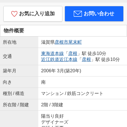
お気に入り追加
お問い合わせ
物件概要
所在地
滋賀県
彦根市
尾末町
東海道本線
「
彦根
」駅 徒歩10分
交通
近江鉄道近江本線
「
彦根
」駅 徒歩10分
築年月
2006年 3月(築20年)
向き
南
種別 / 構造
マンション / 鉄筋コンクリート
所在階 / 階建
2階 / 3階建
陽当り良好
デザイナーズ