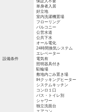
保証人不要
単身者入居
好立地
室内洗濯機置場
フローリング
バルコニー
公営水道
公共下水
オール電化
24時間換気システム
エレベーター
設備条件
電気有
照明器具付き
駐輪場
敷地内ごみ置き場
IHクッキングヒーター
システムキッチン
コンロ１口
バス・トイレ別
シャワー
独立洗面台
エアコン