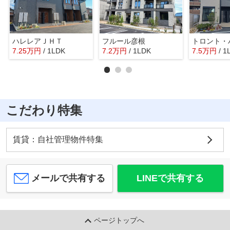
ハレレアＪＨＴ
フルール彦根
トロント・
7.25
万
円
/ 1LDK
7.2
万
円
/ 1LDK
7.5
万
円
/ 1
こだわり特集
賃貸：自社管理物件特集
メールで共有する
LINEで共有する
ページトップへ