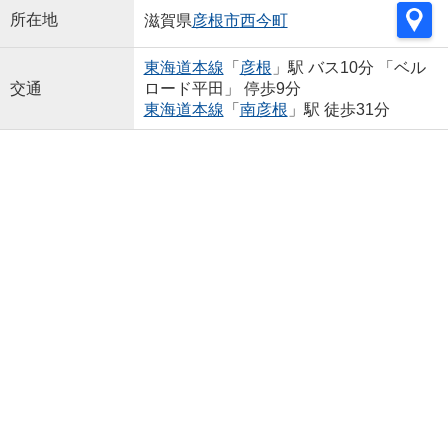
所在地
滋賀県
彦根市
西今町
東海道本線
「
彦根
」駅 バス10分 「ベル
交通
ロード平田」 停歩9分
東海道本線
「
南彦根
」駅 徒歩31分