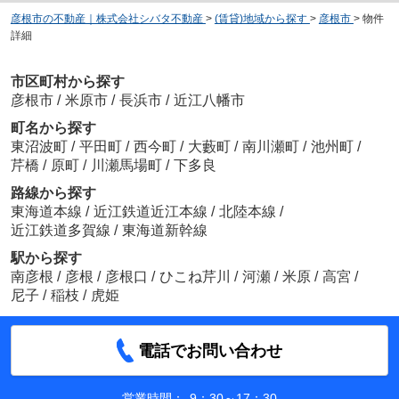
彦根市の不動産｜株式会社シバタ不動産
>
(賃貸)地域から探す
>
彦根市
>
物件
詳細
市区町村から探す
彦根市
/
米原市
/
長浜市
/
近江八幡市
町名から探す
東沼波町
/
平田町
/
西今町
/
大藪町
/
南川瀬町
/
池州町
/
芹橋
/
原町
/
川瀬馬場町
/
下多良
路線から探す
東海道本線
/
近江鉄道近江本線
/
北陸本線
/
近江鉄道多賀線
/
東海道新幹線
駅から探す
南彦根
/
彦根
/
彦根口
/
ひこね芹川
/
河瀬
/
米原
/
高宮
/
尼子
/
稲枝
/
虎姫
電話でお問い合わせ
営業時間：
9：30～17：30