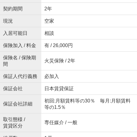
契約期間
2年
現況
空家
入居可能日
相談
保険加入 / 料金
有 / 26,000円
保険名 / 保険期
火災保険 / 2年
間
保証人代行義務
必加入
保証会社
日本賃貸保証
初回:月額賃料等の30％ 毎月:月額賃料
保証会社詳細
等の1.5％
取引態様 /
専任媒介 / 一般
賃貸区分