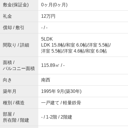
敷金(保証金)
0ヶ月(0ヶ月)
礼金
12万円
償却 / 敷引
- / -
5LDK
間取り / 詳細
LDK 15.8帖
/
和室 6.0帖
/
洋室 5.5帖
/
洋室 5.5帖
/
洋室 4.6帖
/
和室 6.0帖
面積 /
115.89㎡ / -
バルコニー面積
向き
南西
築年月
1995年 9月(築30年)
種別 / 構造
一戸建て / 軽量鉄骨
部屋 /
- / 1-2階 / 2階建
所在階 / 階建