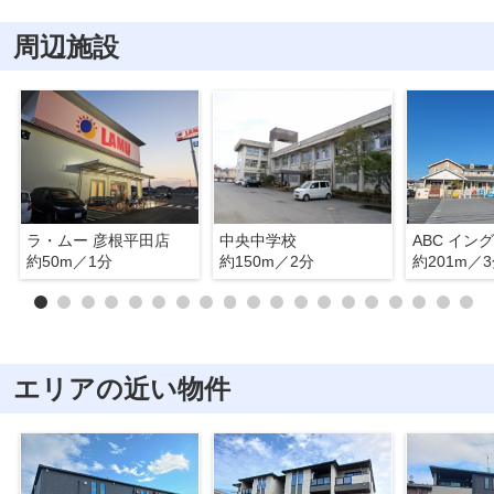
周辺施設
ラ・ムー 彦根平田店
中央中学校
ABC イン
約50m／1分
約150m／2分
約201m／
エリアの近い物件