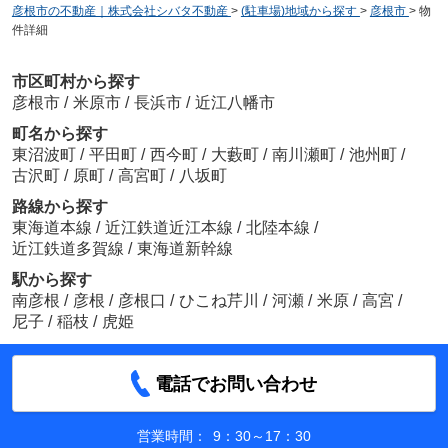
彦根市の不動産｜株式会社シバタ不動産
>
(駐車場)地域から探す
>
彦根市
>
物
件詳細
市区町村から探す
彦根市
/
米原市
/
長浜市
/
近江八幡市
町名から探す
東沼波町
/
平田町
/
西今町
/
大藪町
/
南川瀬町
/
池州町
/
古沢町
/
原町
/
高宮町
/
八坂町
路線から探す
東海道本線
/
近江鉄道近江本線
/
北陸本線
/
近江鉄道多賀線
/
東海道新幹線
駅から探す
南彦根
/
彦根
/
彦根口
/
ひこね芹川
/
河瀬
/
米原
/
高宮
/
尼子
/
稲枝
/
虎姫
電話でお問い合わせ
営業時間：
9：30～17：30