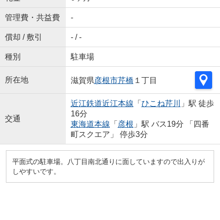
管理費・共益費
-
償却 / 敷引
- / -
種別
駐車場
所在地
滋賀県
彦根市
芹橋
１丁目
近江鉄道近江本線
「
ひこね芹川
」駅 徒歩
16分
交通
東海道本線
「
彦根
」駅 バス19分 「四番
町スクエア」 停歩3分
平面式の駐車場。八丁目南北通りに面していますので出入りが
しやすいです。