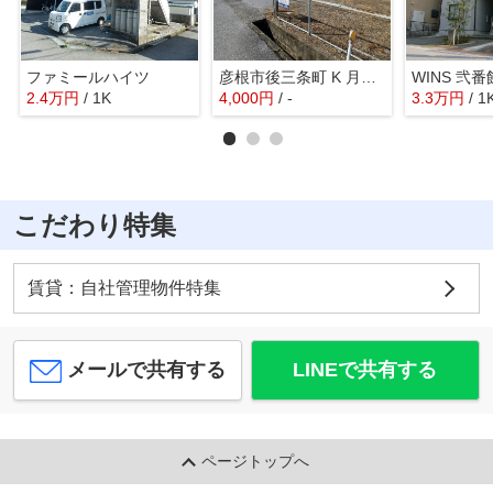
ファミールハイツ
彦根市後三条町 K 月極駐車場
WINS 弐番
2.4
万
円
/ 1K
4,000
円
/ -
3.3
万
円
/ 1
こだわり特集
賃貸：自社管理物件特集
メールで共有する
LINEで共有する
ページトップへ