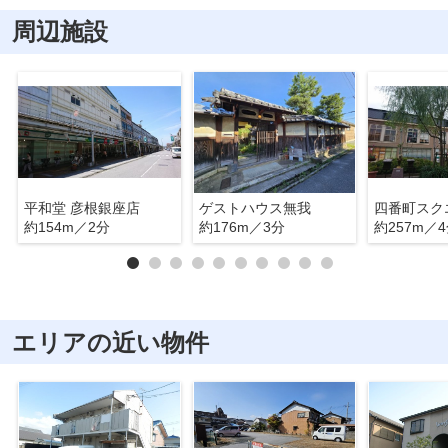
周辺施設
平和堂 彦根銀座店
ゲストハウス無我
四番町スク
約154m／2分
約176m／3分
約257m／
エリアの近い物件