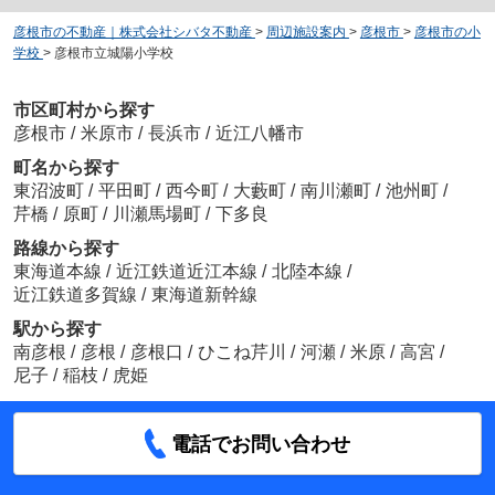
彦根市の不動産｜株式会社シバタ不動産
>
周辺施設案内
>
彦根市
>
彦根市の小
学校
>
彦根市立城陽小学校
市区町村から探す
彦根市
/
米原市
/
長浜市
/
近江八幡市
町名から探す
東沼波町
/
平田町
/
西今町
/
大藪町
/
南川瀬町
/
池州町
/
芹橋
/
原町
/
川瀬馬場町
/
下多良
路線から探す
東海道本線
/
近江鉄道近江本線
/
北陸本線
/
近江鉄道多賀線
/
東海道新幹線
駅から探す
南彦根
/
彦根
/
彦根口
/
ひこね芹川
/
河瀬
/
米原
/
高宮
/
尼子
/
稲枝
/
虎姫
電話でお問い合わせ