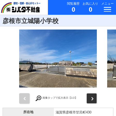
閲覧履歴
お気に入り
メニュー
0
0
彦根市立城陽小学校
前
次
画像タップで拡大表示【
1
/2】
所在地
滋賀県彦根市甘呂町430