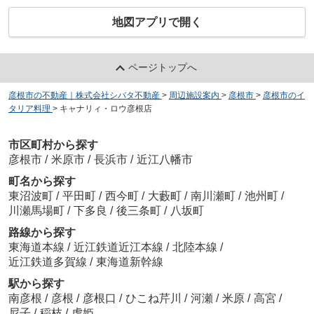
地図アプリで開く
ページトップへ
彦根市の不動産｜株式会社シバタ不動産
>
周辺施設案内
>
彦根市
>
彦根市のイ
タリア料理
>
キャナリィ・ロウ彦根店
市区町村から探す
彦根市
/
米原市
/
長浜市
/
近江八幡市
町名から探す
東沼波町
/
平田町
/
西今町
/
大藪町
/
南川瀬町
/
池州町
/
川瀬馬場町
/
下多良
/
後三条町
/
八坂町
路線から探す
東海道本線
/
近江鉄道近江本線
/
北陸本線
/
近江鉄道多賀線
/
東海道新幹線
駅から探す
南彦根
/
彦根
/
彦根口
/
ひこね芹川
/
河瀬
/
米原
/
高宮
/
尼子
/
稲枝
/
虎姫