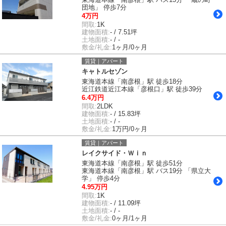
団地」 停歩7分
4万円
間取:
1K
建物面積:
- / 7.51坪
土地面積:
- / -
敷金/礼金:
1ヶ月/0ヶ月
賃貸｜アパート
キャトルセゾン
東海道本線「南彦根」駅 徒歩18分
近江鉄道近江本線「彦根口」駅 徒歩39分
6.4万円
間取:
2LDK
建物面積:
- / 15.83坪
土地面積:
- / -
敷金/礼金:
1万円/0ヶ月
賃貸｜アパート
レイクサイド・Ｗｉｎ
東海道本線「南彦根」駅 徒歩51分
東海道本線「南彦根」駅 バス19分 「県立大
学」 停歩4分
4.95万円
間取:
1K
建物面積:
- / 11.09坪
土地面積:
- / -
敷金/礼金:
0ヶ月/1ヶ月