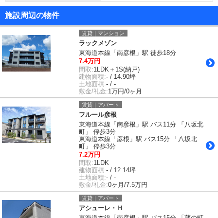
施設周辺の物件
賃貸｜マンション
ラックメゾン
東海道本線「南彦根」駅 徒歩18分
7.4万円
間取:
1LDK＋1S(納戸)
建物面積:
- / 14.90坪
土地面積:
- / -
敷金/礼金:
1万円/0ヶ月
賃貸｜アパート
フルール彦根
東海道本線「南彦根」駅 バス11分 「八坂北
町」 停歩3分
東海道本線「彦根」駅 バス15分 「八坂北
町」 停歩3分
7.2万円
間取:
1LDK
建物面積:
- / 12.14坪
土地面積:
- / -
敷金/礼金:
0ヶ月/7.5万円
賃貸｜アパート
アシューレ・Ｈ
東海道本線「南彦根」駅 バス15分 「蔵の町