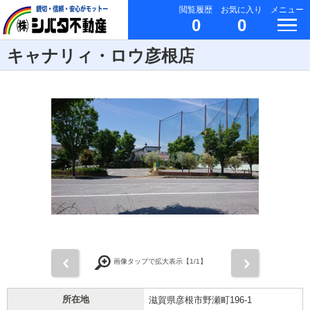
閲覧履歴
お気に入り
メニュー
0
0
キャナリィ・ロウ彦根店
前
次
画像タップで拡大表示【
1
/1】
所在地
滋賀県彦根市野瀬町196-1