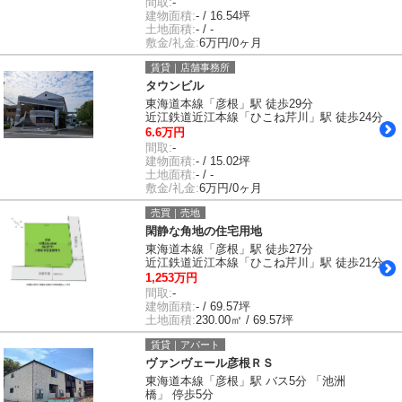
間取:
-
建物面積:
- / 16.54坪
土地面積:
- / -
敷金/礼金:
6万円/0ヶ月
賃貸｜店舗事務所
タウンビル
東海道本線「彦根」駅 徒歩29分
近江鉄道近江本線「ひこね芹川」駅 徒歩24分
6.6万円
間取:
-
建物面積:
- / 15.02坪
土地面積:
- / -
敷金/礼金:
6万円/0ヶ月
売買｜売地
閑静な角地の住宅用地
東海道本線「彦根」駅 徒歩27分
近江鉄道近江本線「ひこね芹川」駅 徒歩21分
1,253万円
間取:
-
建物面積:
- / 69.57坪
土地面積:
230.00㎡ / 69.57坪
賃貸｜アパート
ヴァンヴェール彦根ＲＳ
東海道本線「彦根」駅 バス5分 「池洲
橋」 停歩5分