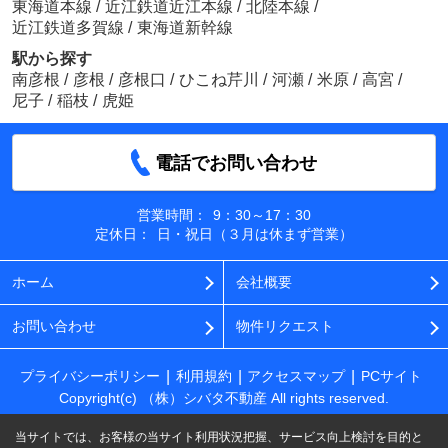
東海道本線
/
近江鉄道近江本線
/
北陸本線
/
近江鉄道多賀線
/
東海道新幹線
駅から探す
南彦根
/
彦根
/
彦根口
/
ひこね芹川
/
河瀬
/
米原
/
高宮
/
尼子
/
稲枝
/
虎姫
電話でお問い合わせ
営業時間：
9：30～17：30
定休日：
日・祝日（３月は休まず営業）
ホーム
会社概要
お問い合わせ
物件リクエスト
プライバシーポリシー
利用規約
アクセスマップ
PCサイト
Copyright(c) （株）シバタ不動産 All rights reserved.
当サイトでは、お客様の当サイト利用状況把握、サービス向上検討を目的と