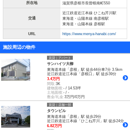
所在地
滋賀県彦根市長曽根南町550
近江鉄道近江本線 ひこね芹川駅
交通
東海道・山陽本線 南彦根駅
東海道・山陽本線 彦根駅
URL
https://www.menya-hanabi.com/
施設周辺の物件
賃貸｜アパート
サンハイツ大柳
東海道本線「彦根」駅 徒歩44分車7分 3.5km
近江鉄道近江本線「彦根口」駅 徒歩39分
3.4万円
間取:
3K
建物面積:
- / 14.53坪
土地面積:
- / -
敷金/礼金:
3万円/0万円
賃貸｜店舗一部
タウンビル
東海道本線「彦根」駅 徒歩29分
近江鉄道近江本線「ひこね芹川」駅 徒歩24分
6.82万円