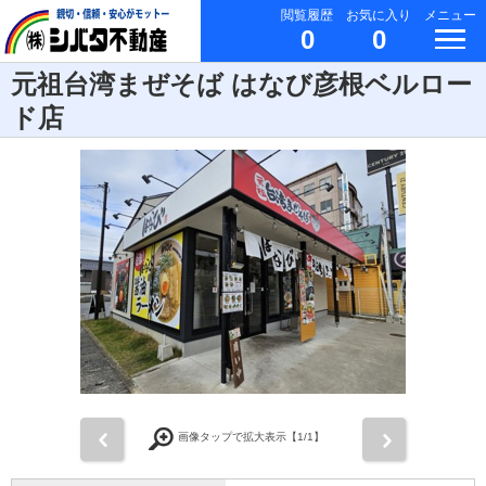
閲覧履歴
お気に入り
メニュー
0
0
元祖台湾まぜそば はなび彦根ベルロー
ド店
前
次
画像タップで拡大表示【
1
/1】