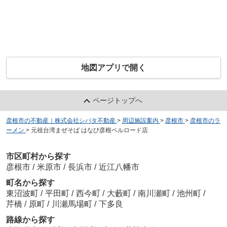
地図アプリで開く
ページトップへ
彦根市の不動産｜株式会社シバタ不動産
>
周辺施設案内
>
彦根市
>
彦根市のラ
ーメン
>
元祖台湾まぜそば はなび彦根ベルロード店
市区町村から探す
彦根市
/
米原市
/
長浜市
/
近江八幡市
町名から探す
東沼波町
/
平田町
/
西今町
/
大藪町
/
南川瀬町
/
池州町
/
芹橋
/
原町
/
川瀬馬場町
/
下多良
路線から探す