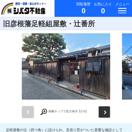
閲覧履歴
お気に入り
メニュー
0
0
旧彦根藩足軽組屋敷・辻番所
前
次
画像タップで拡大表示【
1
/3】
足軽屋敷の辻（四つ角）に設けられ、見張り窓がついた貴重な施設として