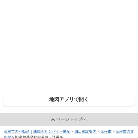
地図アプリで開く
ページトップへ
彦根市の不動産｜株式会社シバタ不動産
>
周辺施設案内
>
彦根市
>
彦根市の文
化財
>
旧彦根藩足軽組屋敷・辻番所