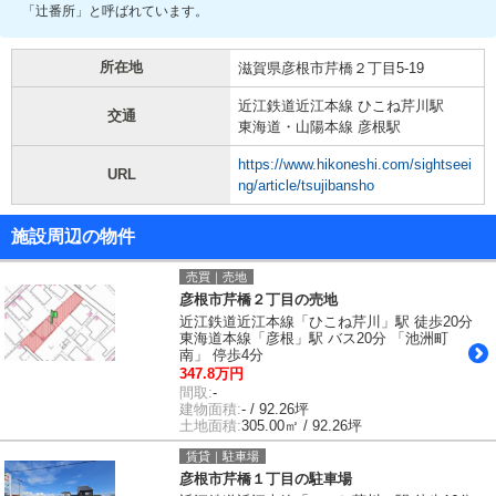
「辻番所」と呼ばれています。
所在地
滋賀県彦根市芹橋２丁目5-19
近江鉄道近江本線 ひこね芹川駅
交通
東海道・山陽本線 彦根駅
https://www.hikoneshi.com/sightseei
URL
ng/article/tsujibansho
施設周辺の物件
売買｜売地
彦根市芹橋２丁目の売地
近江鉄道近江本線「ひこね芹川」駅 徒歩20分
東海道本線「彦根」駅 バス20分 「池洲町
南」 停歩4分
347.8万円
間取:
-
建物面積:
- / 92.26坪
土地面積:
305.00㎡ / 92.26坪
賃貸｜駐車場
彦根市芹橋１丁目の駐車場