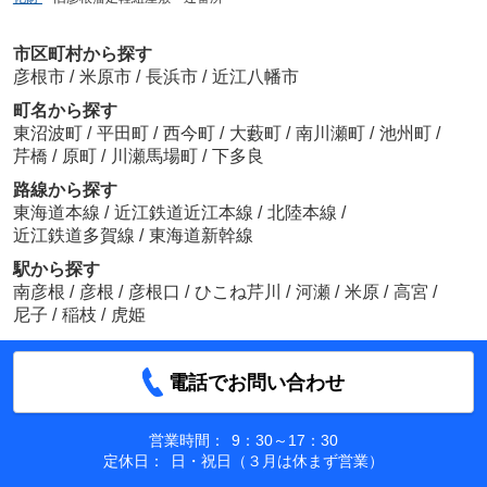
市区町村から探す
彦根市
/
米原市
/
長浜市
/
近江八幡市
町名から探す
東沼波町
/
平田町
/
西今町
/
大藪町
/
南川瀬町
/
池州町
/
芹橋
/
原町
/
川瀬馬場町
/
下多良
路線から探す
東海道本線
/
近江鉄道近江本線
/
北陸本線
/
近江鉄道多賀線
/
東海道新幹線
駅から探す
南彦根
/
彦根
/
彦根口
/
ひこね芹川
/
河瀬
/
米原
/
高宮
/
尼子
/
稲枝
/
虎姫
電話でお問い合わせ
営業時間：
9：30～17：30
定休日：
日・祝日（３月は休まず営業）