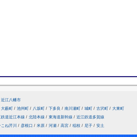
近江八幡市
大藪町
/
池州町
/
八坂町
/
下多良
/
南川瀬町
/
城町
/
古沢町
/
大東町
江鉄道近江本線
/
北陸本線
/
東海道新幹線
/
近江鉄道多賀線
ひこね芹川
/
彦根口
/
米原
/
河瀬
/
高宮
/
稲枝
/
尼子
/
安土