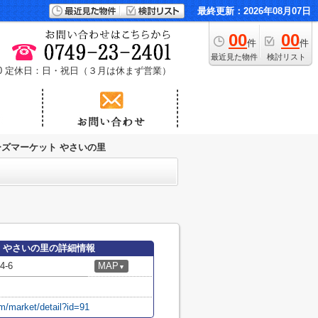
最終更新：2026年08月07日
00
00
件
件
最近見た物件
検討リスト
0
定休日：日・祝日（３月は休まず営業）
ーズマーケット やさいの里
ト やさいの里の詳細情報
-6
MAP
▼
arm/market/detail?id=91