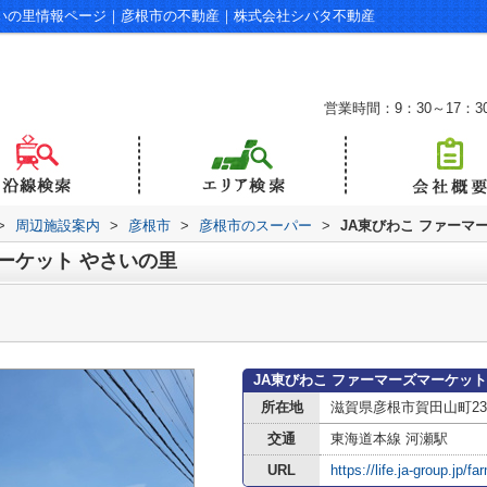
さいの里情報ページ｜彦根市の不動産｜株式会社シバタ不動産
営業時間：9：30～17：3
>
周辺施設案内
>
彦根市
>
彦根市のスーパー
>
JA東びわこ ファーマ
ーケット やさいの里
JA東びわこ ファーマーズマーケッ
所在地
滋賀県彦根市賀田山町234
交通
東海道本線 河瀬駅
URL
https://life.ja-group.jp/f