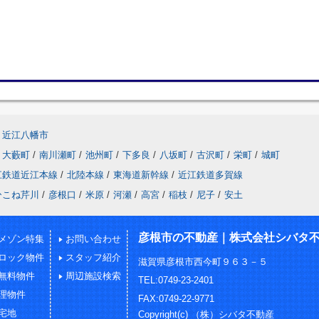
近江八幡市
大藪町
/
南川瀬町
/
池州町
/
下多良
/
八坂町
/
古沢町
/
栄町
/
城町
江鉄道近江本線
/
北陸本線
/
東海道新幹線
/
近江鉄道多賀線
ひこね芹川
/
彦根口
/
米原
/
河瀬
/
高宮
/
稲枝
/
尼子
/
安土
彦根市の不動産｜株式会社シバタ
メゾン特集
お問い合わせ
ロック物件
スタッフ紹介
滋賀県彦根市西今町９６３－５
無料物件
周辺施設検索
TEL:0749-23-2401
理物件
FAX:0749-22-9771
宅地
Copyright(c) （株）シバタ不動産