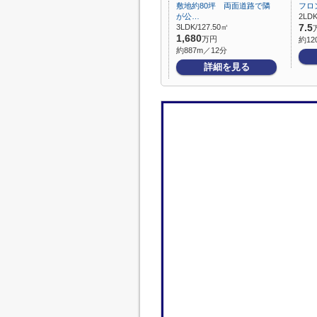
敷地約80坪 両面道路で隣
フロ
が公…
2LDK
3LDK/127.50㎡
7.5
1,680
万円
約12
約887m／12分
詳細を見る