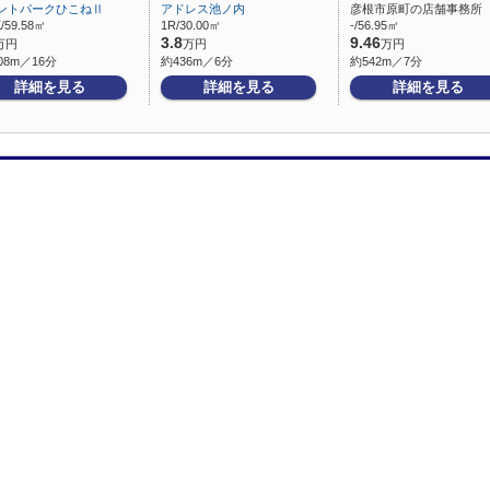
ントパークひこねⅡ
アドレス池ノ内
彦根市原町の店舗事務所
/59.58㎡
1R/30.00㎡
-/56.95㎡
3.8
9.46
万円
万円
万円
08m／16分
約436m／6分
約542m／7分
詳細を見る
詳細を見る
詳細を見る