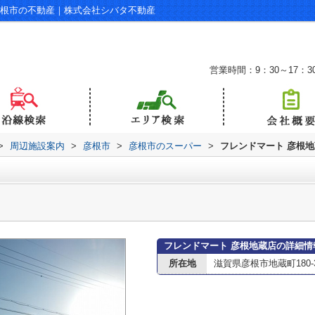
彦根市の不動産｜株式会社シバタ不動産
営業時間：9：30～17：3
>
周辺施設案内
>
彦根市
>
彦根市のスーパー
>
フレンドマート 彦根
フレンドマート 彦根地蔵店の詳細情
所在地
滋賀県彦根市地蔵町180-