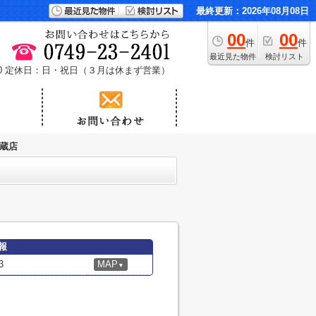
最終更新：2026年08月08日
00
00
件
件
最近見た物件
検討リスト
0
定休日：日・祝日（３月は休まず営業）
地蔵店
報
3
MAP
▼