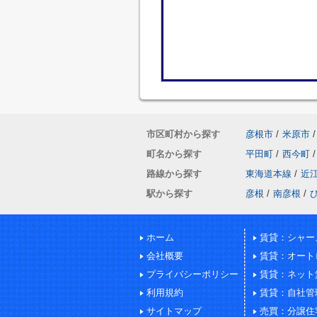
市区町村から探す
彦根市
/
米原市
/
町名から探す
平田町
/
西今町
/
路線から探す
東海道本線
/
近
駅から探す
彦根
/
南彦根
/
ホーム
賃貸：シャー
会社概要
賃貸：オート
プライバシーポリシー
賃貸：ネット
利用規約
賃貸：自社管
サイトマップ
売買：分譲住