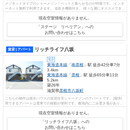
メゾネットタイプのシャーメゾン！ペットと暮らせるのが特徴です。 インタ
ーネット無料で利用できます。 追炊き機能付き。 様々な層にオススメできる
のが、こちらのタウンハウスタイプ...
現在空室情報がありません。
「ステージ リペリアン」への
お問い合わせはこちら
リッチライフ八坂
賃貸 | アパート
礼0
東海道本線
「
南彦根
」駅 徒歩42分車7分
3.4km
東海道本線
「
彦根
」駅 徒歩65分車11分
5.2km
築26年
滋賀県
彦根市
八坂町
こちらの物件は積水ハウスの賃貸住宅シャーメゾンのアパートです。2駅利
用できるアパートは電車での移動が便利です。敷地内にごみ置き場がありま
す。家でパソコンを使う人にぜひご検討...
現在空室情報がありません。
「リッチライフ八坂」への
お問い合わせはこちら