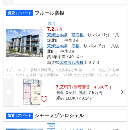
フルール彦根
賃貸 | アパート
敷0
7.2
万円
東海道本線
「
南彦根
」駅 バス11分 「八
坂北町」 停歩3分
東海道本線
「
彦根
」駅 バス15分 「八坂
北町」 停歩3分
築1年未満 / 40.14㎡
滋賀県
彦根市
八坂町
１９７０
セブンイレブン 彦根八坂町店まで徒歩3分と近場にコンビニがあるのもポイ
ント。ペットと入居できるか事前にご相談いただける物件です。住みやすい
環境が嬉しい賃貸物件です。インター...
7.2
万
円
(管理費等：4,600円 )
0ヶ月
7.5万円
敷金
礼金
3階 / 1LDK / 40.14㎡
シャーメゾンロシェル
賃貸 | アパート
礼0