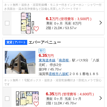
ネット無料！追炊き・浴室乾燥機・モニター付きインターホン・シャワー付
き洗面台・温水洗浄便座など設備も充実したアパートです！
6.1
万
円
(管理費等：3,500円 )
0ヶ月
8万円
敷金
礼金
2階 / 2LDK / 53.57㎡
エバーアベニュー
賃貸 | アパート
敷0
6.35
万円
東海道本線
「
南彦根
」駅 バス9分 「八坂
北町」 停歩2分
築3年 / 45.70㎡
滋賀県
彦根市
八坂町
２０６１番地１８５
ネット無料！！宅配ボックス・追炊き・浴室乾燥機付き！防犯カメラで安心
です
6.35
万
円
(管理費等：4,600円 )
0ヶ月
1ヶ月
敷金
礼金
2階 / 1LDK / 45.70㎡