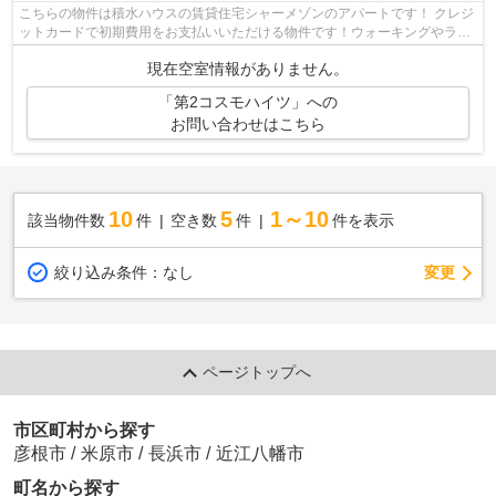
こちらの物件は積水ハウスの賃貸住宅シャーメゾンのアパートです！ クレジ
ットカードで初期費用をお支払いいただける物件です！ウォーキングやラン
ニングが趣味の方に住んでもらいたい...
現在空室情報がありません。
「第2コスモハイツ」への
お問い合わせはこちら
10
5
1～10
該当物件数
件
空き数
件
件を表示
変更
絞り込み条件：
なし
ページトップへ
市区町村から探す
彦根市
/
米原市
/
長浜市
/
近江八幡市
町名から探す