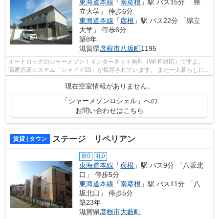
東海道本線
「
南彦根
」駅 バス15分 「県
立大学」 停歩6分
東海道本線
「
彦根
」駅 バス22分 「県立
大学」 停歩6分
築8年
滋賀県
彦根市
八坂町
1195
オートロックのシャーメゾン！インターネット無料（Wi-Fi対応）ですよ。
高遮音床システム「シャイド55」が採用されています。 また一人暮らしには
うれしい宅配ボックスもあるので助か...
現在空室情報がありません。
「シャーメゾンロシェル」への
お問い合わせはこちら
ステージ リペリアン
賃貸 | タウン
敷0
礼0
東海道本線
「
彦根
」駅 バス9分 「八坂北
口」 停歩5分
東海道本線
「
南彦根
」駅 バス11分 「八
坂北口」 停歩5分
築23年
滋賀県
彦根市
大藪町