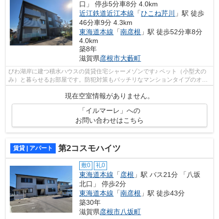
口」 停歩5分車8分 4.0km
近江鉄道近江本線
「
ひこね芹川
」駅 徒歩
46分車9分 4.3km
東海道本線
「
南彦根
」駅 徒歩52分車8分
4.0km
築8年
滋賀県
彦根市
大藪町
びわ湖岸に建つ積水ハウスの賃貸住宅シャーメゾンです♪ ペット（小型犬の
み）と暮らせるお部屋です。防犯対策もバッチリなマンションタイプのオー
トロック物件です♪クレジットカードで...
現在空室情報がありません。
「イルマーレ」への
お問い合わせはこちら
第2コスモハイツ
賃貸 | アパート
敷0
礼0
東海道本線
「
彦根
」駅 バス21分 「八坂
北口」 停歩2分
東海道本線
「
南彦根
」駅 徒歩43分
築30年
滋賀県
彦根市
八坂町