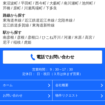
東沼波町
/
平田町
/
西今町
/
大藪町
/
南川瀬町
/
池州町
/
芹橋
/
原町
/
川瀬馬場町
/
下多良
路線から探す
東海道本線
/
近江鉄道近江本線
/
北陸本線
/
近江鉄道多賀線
/
東海道新幹線
駅から探す
南彦根
/
彦根
/
彦根口
/
ひこね芹川
/
河瀬
/
米原
/
高宮
/
尼子
/
稲枝
/
虎姫
電話でお問い合わせ
営業時間：
9：30～17：30
定休日：
日・祝日（３月は休まず営業）
ホーム
会社概要
お問い合わせ
物件リクエスト