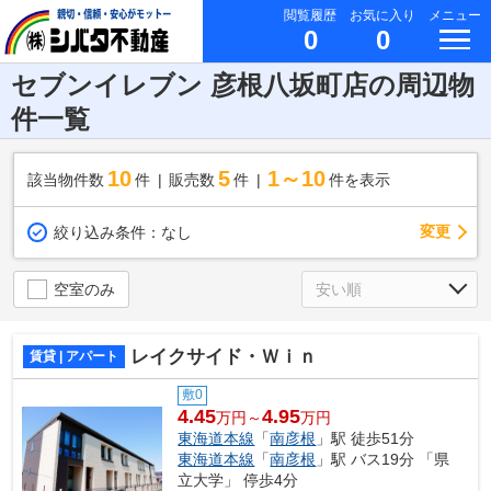
閲覧履歴
お気に入り
メニュー
0
0
セブンイレブン 彦根八坂町店の周辺物
件一覧
10
5
1～10
該当物件数
件
販売数
件
件を表示
変更
絞り込み条件：
なし
空室のみ
レイクサイド・Ｗｉｎ
賃貸 | アパート
敷0
4.45
4.95
万円～
万円
東海道本線
「
南彦根
」駅 徒歩51分
東海道本線
「
南彦根
」駅 バス19分 「県
立大学」 停歩4分