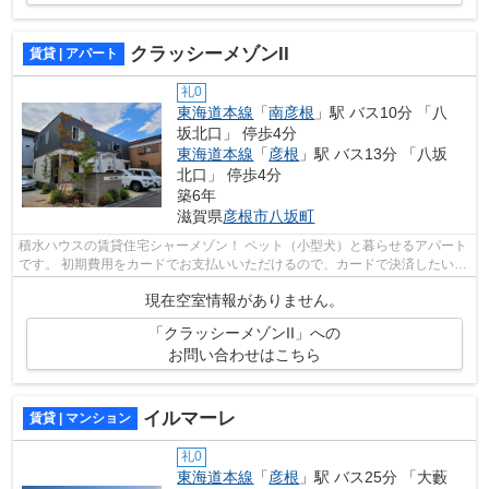
クラッシーメゾンII
賃貸 | アパート
礼0
東海道本線
「
南彦根
」駅 バス10分 「八
坂北口」 停歩4分
東海道本線
「
彦根
」駅 バス13分 「八坂
北口」 停歩4分
築6年
滋賀県
彦根市
八坂町
積水ハウスの賃貸住宅シャーメゾン！ ペット（小型犬）と暮らせるアパート
です。 初期費用をカードでお支払いいただけるので、カードで決済したい方
にもおすすめです☆使い勝手の良いア...
現在空室情報がありません。
「クラッシーメゾンII」への
お問い合わせはこちら
イルマーレ
賃貸 | マンション
礼0
東海道本線
「
彦根
」駅 バス25分 「大藪