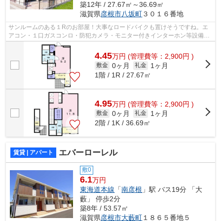
築12年 / 27.67㎡～36.69㎡
滋賀県
彦根市
八坂町
３０１６番地
サンルームのある１Rのお部屋！大事なロードバイクも置けそうですね。エ
アコン・１口ガスコンロ・防犯カメラ・モニター付きインターホン等設備も
充実です！
4.45
万
円
(管理費等：2,900円 )
0ヶ月
1ヶ月
敷金
礼金
1階 / 1R / 27.67㎡
4.95
万
円
(管理費等：2,900円 )
0ヶ月
1ヶ月
敷金
礼金
2階 / 1K / 36.69㎡
エバーローレル
賃貸 | アパート
敷0
6.1
万円
東海道本線
「
南彦根
」駅 バス19分 「大
藪」 停歩2分
築8年 / 53.57㎡
滋賀県
彦根市
大藪町
１８６５番地５