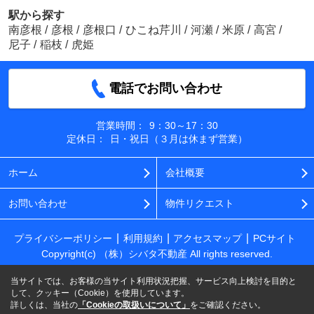
駅から探す
南彦根
/
彦根
/
彦根口
/
ひこね芹川
/
河瀬
/
米原
/
高宮
/
尼子
/
稲枝
/
虎姫
電話でお問い合わせ
営業時間：
9：30～17：30
定休日：
日・祝日（３月は休まず営業）
ホーム
会社概要
お問い合わせ
物件リクエスト
プライバシーポリシー
利用規約
アクセスマップ
PCサイト
Copyright(c) （株）シバタ不動産 All rights reserved.
当サイトでは、お客様の当サイト利用状況把握、サービス向上検討を目的と
して、クッキー（Cookie）を使用しています。
詳しくは、当社の
「Cookieの取扱いについて」
をご確認ください。