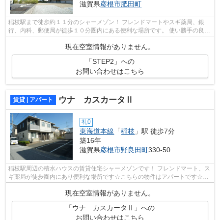
滋賀県
彦根市
肥田町
稲枝駅まで徒歩約１１分のシャーメゾン！ フレンドマートやスギ薬局、銀
行、内科、郵便局が徒歩１０分圏内にある便利な場所です。 使い勝手の良い
アパートでイチオシの物件です。陽当...
現在空室情報がありません。
「STEP2」への
お問い合わせはこちら
ウナ カスカータⅡ
賃貸 | アパート
礼0
東海道本線
「
稲枝
」駅 徒歩7分
築16年
滋賀県
彦根市
野良田町
330-50
稲枝駅周辺の積水ハウスの賃貸住宅シャーメゾンです！ フレンドマート、ス
ギ薬局が徒歩圏内にあり便利な場所です☆こちらの物件はアパートです☆こ
ちらの物件では初期費用をカードでお支...
現在空室情報がありません。
「ウナ カスカータⅡ」への
お問い合わせはこちら