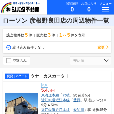
閲覧履歴
お気に入り
メニュー
0
0
ローソン 彦根野良田店の周辺物件一覧
5
3
1～5
該当物件数
件
販売数
件
件を表示
変更
絞り込み条件：
なし
空室のみ
ウナ カスカータⅠ
賃貸 | アパート
礼0
5.4
万円
東海道本線
「
稲枝
」駅 徒歩5分
近江鉄道近江本線
「
豊郷
」駅 徒歩52分車
9分 4.5km
近江鉄道近江本線
「
愛知川
」駅 徒歩45分