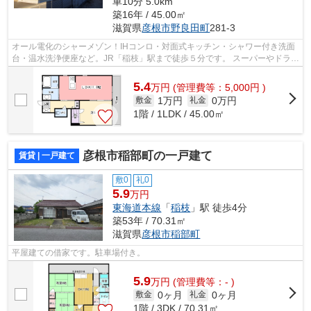
車10分 5.0km
築16年 / 45.00㎡
滋賀県
彦根市
野良田町
281-3
オール電化のシャーメゾン！IHコンロ・対面式キッチン・シャワー付き洗面
台・温水洗浄便座など。JR「稲枝」駅まで徒歩５分です。 スーパーやドラッ
グストアも徒歩圏内にあり生活に便利...
5.4
万
円
(管理費等：5,000円 )
1万円
0万円
敷金
礼金
1階 / 1LDK / 45.00㎡
彦根市稲部町の一戸建て
賃貸 | 一戸建て
敷0
礼0
5.9
万円
東海道本線
「
稲枝
」駅 徒歩4分
築53年 / 70.31㎡
滋賀県
彦根市
稲部町
平屋建ての借家です。駐車場付き。
5.9
万
円
(管理費等：- )
0ヶ月
0ヶ月
敷金
礼金
1階 / 3DK / 70.31㎡