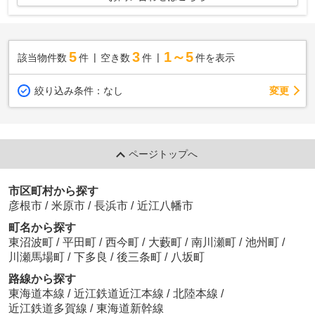
5
3
1～5
該当物件数
件
空き数
件
件を表示
変更
絞り込み条件：
なし
ページトップへ
市区町村から探す
彦根市
/
米原市
/
長浜市
/
近江八幡市
町名から探す
東沼波町
/
平田町
/
西今町
/
大藪町
/
南川瀬町
/
池州町
/
川瀬馬場町
/
下多良
/
後三条町
/
八坂町
路線から探す
東海道本線
/
近江鉄道近江本線
/
北陸本線
/
近江鉄道多賀線
/
東海道新幹線