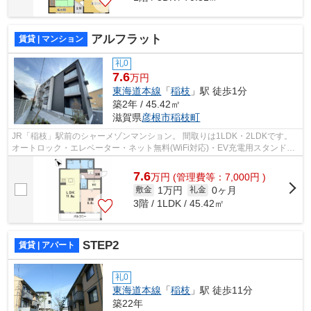
アルフラット
賃貸 | マンション
礼0
7.6
万円
東海道本線
「
稲枝
」駅 徒歩1分
築2年 / 45.42㎡
滋賀県
彦根市
稲枝町
JR「稲枝」駅前のシャーメゾンマンション。 間取りは1LDK・2LDKです。
オートロック・エレベーター・ネット無料(WiFi対応)・EV充電用スタンド
（一部）・高遮音床システム「シャイド55...
7.6
万
円
(管理費等：7,000円 )
1万円
0ヶ月
敷金
礼金
3階 / 1LDK / 45.42㎡
STEP2
賃貸 | アパート
礼0
東海道本線
「
稲枝
」駅 徒歩11分
築22年