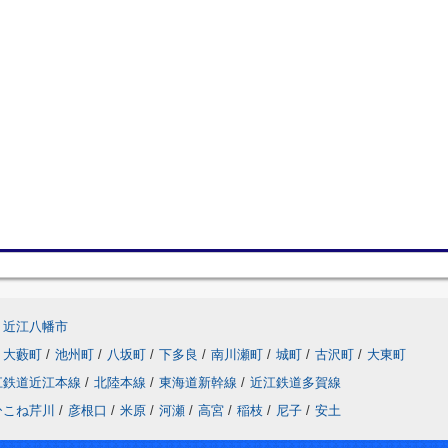
近江八幡市
大藪町
/
池州町
/
八坂町
/
下多良
/
南川瀬町
/
城町
/
古沢町
/
大東町
江鉄道近江本線
/
北陸本線
/
東海道新幹線
/
近江鉄道多賀線
ひこね芹川
/
彦根口
/
米原
/
河瀬
/
高宮
/
稲枝
/
尼子
/
安土