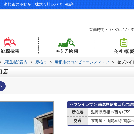
ジ｜彦根市の不動産｜株式会社シバタ不動産
営業時間：9：30～17：3
>
周辺施設案内
>
彦根市
>
彦根市のコンビニエンスストア
>
セブンイ
口店
へ
セブンイレブン 南彦根駅東口店の詳
所在地
滋賀県彦根市西今町59
交通
東海道・山陽本線 南彦