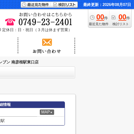
最終更新：2026年08月07日
00
00
件
件
最近見た物件
検討リスト
0
定休日：日・祝日（３月は休まず営業）
レブン 南彦根駅東口店
細情報
MAP
▼
根駅