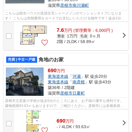
滋賀県
彦根市
南川瀬町
こちらは積水ハウスの賃貸住宅シャーメゾンのマンションタイプになりま
す！ こちらは初期費用をカードでお支払いいただける物件です！徒歩2分に
駅がある物件です！ 高遮音床システム「...
7.6
万
円
(管理費等：6,000円 )
1万円
0ヶ月
敷金
礼金
2階 / 2LDK / 58.89㎡
角地のお家
売買 | 中古一戸建
690
万円
東海道本線
「
河瀬
」駅 徒歩20分
東海道本線
「
南彦根
」駅 徒歩43分
築36年 / 2階建
滋賀県
彦根市
日夏町
彦根市立若葉小学校が徒歩5分のところにあり、お子様の通学も便利です。
建物面積93.63㎡もありますので、ご検討ください。彦根市には多種多様な
一戸建てがございますので、マイホーム...
690
万
円
- / 4LDK / 93.63㎡