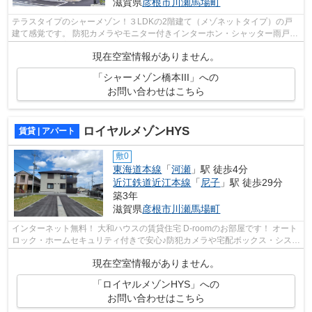
滋賀県
彦根市
川瀬馬場町
テラスタイプのシャーメゾン！３LDKの2階建て（メゾネットタイプ）の戸
建て感覚です。 防犯カメラやモニター付きインターホン・シャッター雨戸・
防犯ガラス・玄関Wロックディンプルキ...
現在空室情報がありません。
「シャーメゾン橋本III」への
お問い合わせはこちら
ロイヤルメゾンHYS
賃貸 | アパート
敷0
東海道本線
「
河瀬
」駅 徒歩4分
近江鉄道近江本線
「
尼子
」駅 徒歩29分
築3年
滋賀県
彦根市
川瀬馬場町
インターネット無料！ 大和ハウスの賃貸住宅 D-roomのお部屋です！ オート
ロック・ホームセキュリティ付きで安心♪防犯カメラや宅配ボックス・システ
ムキッチン・一坪風呂・エアコンも2...
現在空室情報がありません。
「ロイヤルメゾンHYS」への
お問い合わせはこちら