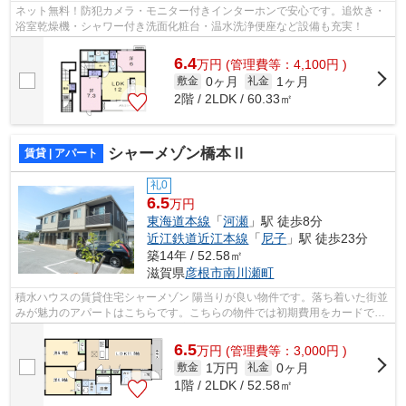
ネット無料！防犯カメラ・モニター付きインターホンで安心です。追炊き・
浴室乾燥機・シャワー付き洗面化粧台・温水洗浄便座など設備も充実！
6.4
万
円
(管理費等：4,100円 )
0ヶ月
1ヶ月
敷金
礼金
2階 / 2LDK / 60.33㎡
シャーメゾン橋本Ⅱ
賃貸 | アパート
礼0
6.5
万円
東海道本線
「
河瀬
」駅 徒歩8分
近江鉄道近江本線
「
尼子
」駅 徒歩23分
築14年 / 52.58㎡
滋賀県
彦根市
南川瀬町
積水ハウスの賃貸住宅シャーメゾン 陽当りが良い物件です。落ち着いた街並
みが魅力のアパートはこちらです。こちらの物件では初期費用をカードでお
支払いいただけます。パソコン快適、...
6.5
万
円
(管理費等：3,000円 )
1万円
0ヶ月
敷金
礼金
1階 / 2LDK / 52.58㎡