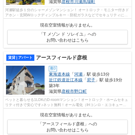
滋賀県
彦根市
川瀬馬場町
河瀬駅徒歩１分のシャーメゾンマンション！ オートロック・モニター付きド
アホン・玄関Wロックディンプルキー・防犯ガラスなどでセキュリティにも
配慮した物件です。 ネット無料（Wi-F...
現在空室情報がありません。
「T メゾン ド ソレイユ」への
お問い合わせはこちら
アースフィールド彦根
賃貸 | アパート
敷0
東海道本線
「
河瀬
」駅 徒歩13分
近江鉄道近江本線
「
尼子
」駅 徒歩19分
築3年
滋賀県
彦根市
野口町
ペットと暮らせる1LDKのD-roomマンション！オートロック・ホームセキュ
リティ付きで安心です♪ネット無料！オール電化（IHコンロ・エコキュー
ト）・エアコンも2台ついて設備も充実した...
現在空室情報がありません。
「アースフィールド彦根」への
お問い合わせはこちら