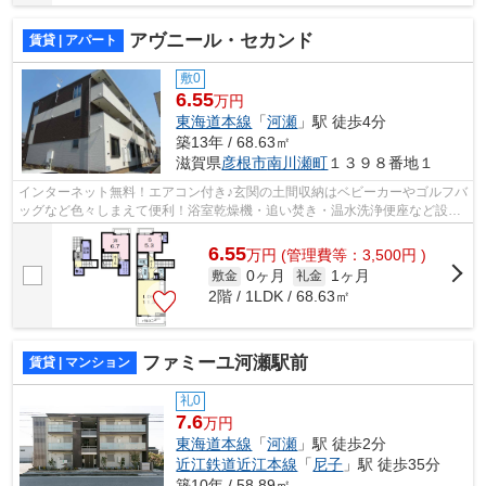
アヴニール・セカンド
賃貸 | アパート
敷0
6.55
万円
東海道本線
「
河瀬
」駅 徒歩4分
築13年 / 68.63㎡
滋賀県
彦根市
南川瀬町
１３９８番地１
インターネット無料！エアコン付き♪玄関の土間収納はベビーカーやゴルフバ
ッグなど色々しまえて便利！浴室乾燥機・追い焚き・温水洗浄便座など設備
も充実！
6.55
万
円
(管理費等：3,500円 )
0ヶ月
1ヶ月
敷金
礼金
2階 / 1LDK / 68.63㎡
ファミーユ河瀬駅前
賃貸 | マンション
礼0
7.6
万円
東海道本線
「
河瀬
」駅 徒歩2分
近江鉄道近江本線
「
尼子
」駅 徒歩35分
築10年 / 58.89㎡