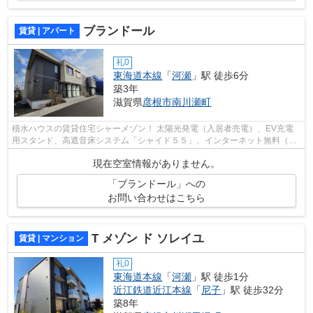
ブランドール
賃貸 | アパート
礼0
東海道本線
「
河瀬
」駅 徒歩6分
築3年
滋賀県
彦根市
南川瀬町
積水ハウスの賃貸住宅シャーメゾン！ 太陽光発電（入居者売電）、EV充電
用スタンド、高遮音床システム「シャイド５５」、インターネット無料（Wi-
Fi対応）、IHコンロ、追炊き機能、浴...
現在空室情報がありません。
「ブランドール」への
お問い合わせはこちら
T メゾン ド ソレイユ
賃貸 | マンション
礼0
東海道本線
「
河瀬
」駅 徒歩1分
近江鉄道近江本線
「
尼子
」駅 徒歩32分
築8年