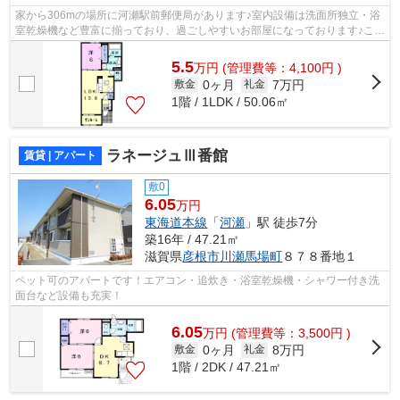
家から306mの場所に河瀬駅前郵便局があります♪室内設備は洗面所独立・浴
室乾燥機など豊富に揃っており、過ごしやすいお部屋になっております♪こだ
わりのある住まいを探している方、当...
5.5
万
円
(管理費等：4,100円 )
0ヶ月
7万円
敷金
礼金
1階 / 1LDK / 50.06㎡
ラネージュⅢ番館
賃貸 | アパート
敷0
6.05
万円
東海道本線
「
河瀬
」駅 徒歩7分
築16年 / 47.21㎡
滋賀県
彦根市
川瀬馬場町
８７８番地１
ペット可のアパートです！エアコン・追炊き・浴室乾燥機・シャワー付き洗
面台など設備も充実！
6.05
万
円
(管理費等：3,500円 )
0ヶ月
8万円
敷金
礼金
1階 / 2DK / 47.21㎡