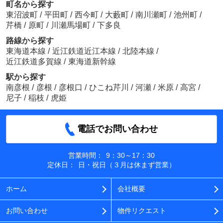
町名から探す
東沼波町
/
平田町
/
西今町
/
大藪町
/
南川瀬町
/
池州町
/
芹橋
/
原町
/
川瀬馬場町
/
下多良
路線から探す
東海道本線
/
近江鉄道近江本線
/
北陸本線
/
近江鉄道多賀線
/
東海道新幹線
駅から探す
南彦根
/
彦根
/
彦根口
/
ひこね芹川
/
河瀬
/
米原
/
高宮
/
尼子
/
稲枝
/
虎姫
電話でお問い合わせ
営業時間：
9：30～17：30
定休日：
日・祝日（３月は休まず営業）
ホーム
会社概要
お問い合わせ
物件リクエスト