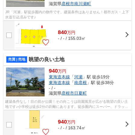
滋賀県
彦根市
南川瀬町
JR「河瀬」駅徒歩圏内の物件です。建築条件はありません！都市ガス・上下
水道引込済みです♪
840
万
円
- / - / 155.03㎡
眺望の良い土地
売買 | 売地
940
万円
東海道本線
「
河瀬
」駅 徒歩19分
東海道本線
「
南彦根
」駅 徒歩38分
- / -
滋賀県
彦根市
日夏町
建築条件なし！目の前が公園！その向こうは田園風景が広がる眺望の良い土
地です♪小学校は徒歩2分の距離にあります。徒歩圏内にスーパー、ドラッグ
ストア、コンビニ、ホームセンターも...
940
万
円
- / - / 163.74㎡