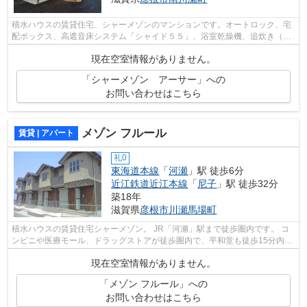
積水ハウスの賃貸住宅、シャーメゾンのマンションです。オートロック、宅
配ボックス、高遮音床システム「シャイド５５」、浴室乾燥機、追炊き（セ
ミオート）等設備の充実した物件です...
現在空室情報がありません。
「シャーメゾン アーサー」への
お問い合わせはこちら
メゾン フルール
賃貸 | アパート
礼0
東海道本線
「
河瀬
」駅 徒歩6分
近江鉄道近江本線
「
尼子
」駅 徒歩32分
築18年
滋賀県
彦根市
川瀬馬場町
積水ハウスの賃貸住宅シャーメゾン。 JR「河瀬」駅まで徒歩圏内です。 コ
ンビニや医療モール、ドラッグストアが徒歩圏内で、平和堂も徒歩15分内に
有り生活に便利な場所です。 追炊き、...
現在空室情報がありません。
「メゾン フルール」への
お問い合わせはこちら