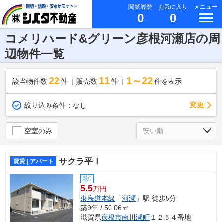
閲覧履歴
お気に入り
メニュー
0
0
コメリハード&グリーン彦根河瀬店の周
辺物件一覧
22
11
1～22
該当物件数
件
販売数
件
件を表示
変更
絞り込み条件：
なし
空室のみ
サクラ平Ⅰ
賃貸 | アパート
敷0
5.5
万円
東海道本線
「
河瀬
」駅 徒歩5分
築9年 / 50.06㎡
滋賀県
彦根市
南川瀬町
１２５４番地