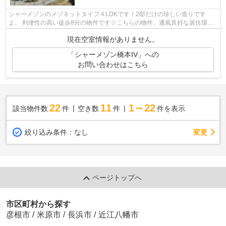
シャーメゾンのメゾネットタイプ４LDKです！2邸だけの珍しい造りです
よ。 利便性の高い徒歩8分の物件です☆こちらの物件、通風良好な居住環境
でどなた様の健康にも良いおすすめの物件で...
現在空室情報がありません。
「シャーメゾン橋本IV」への
お問い合わせはこちら
22
11
1～22
該当物件数
件
空き数
件
件を表示
変更
絞り込み条件：
なし
ページトップへ
市区町村から探す
彦根市
/
米原市
/
長浜市
/
近江八幡市