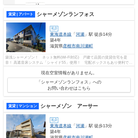
シャーメゾンランフォス
賃貸 | アパート
礼0
東海道本線
「
河瀬
」駅 徒歩14分
築4年
滋賀県
彦根市
南川瀬町
築浅シャーメゾン！ ネット無料(Wi-Fi対応) 戸建て品質の賃貸住宅を是
非！ 高遮音床システム「シャイド55」使用！ 宅配ボックスもあり便利で
す！
現在空室情報がありません。
「シャーメゾンランフォス」への
お問い合わせはこちら
シャーメゾン アーサー
賃貸 | マンション
礼0
東海道本線
「
河瀬
」駅 徒歩13分
築4年
滋賀県
彦根市
南川瀬町