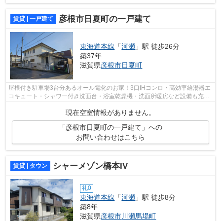
彦根市日夏町の一戸建て
賃貸 | 一戸建て
東海道本線
「
河瀬
」駅 徒歩26分
築37年
滋賀県
彦根市
日夏町
屋根付き駐車場3台分あるオール電化のお家！3口IHコンロ・高効率給湯器エ
コキュート・シャワー付き洗面台・浴室乾燥機・洗面所暖房など設備も充実
したお家です。LDK18.6帖！寝室12.9帖...
現在空室情報がありません。
「彦根市日夏町の一戸建て」への
お問い合わせはこちら
シャーメゾン橋本IV
賃貸 | タウン
礼0
東海道本線
「
河瀬
」駅 徒歩8分
築8年
滋賀県
彦根市
川瀬馬場町