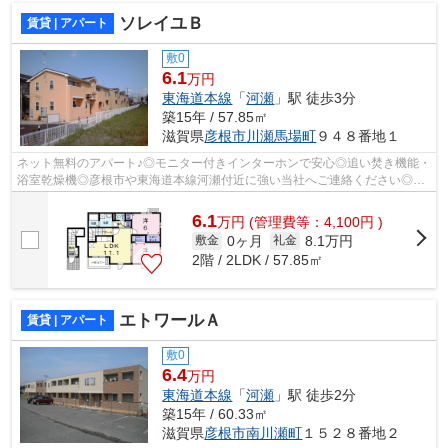
ソレイユＢ
賃貸 | アパート
敷0
6.1
万円
東海道本線
「
河瀬
」駅 徒歩3分
築15年 / 57.85㎡
滋賀県
彦根市
川瀬馬場町
９４８番地１
ネット無料のアパート♪◎モニター付きインターホンで安心◎追い焚き機能・
浴室乾燥機◎彦根市や東海道本線河瀬付近に強い当社へご連絡ください◎信
頼できるスタッフが対応いたします(^o^)
6.1
万
円
(管理費等：4,100円 )
0ヶ月
8.1万円
敷金
礼金
2階 / 2LDK / 57.85㎡
エトワールＡ
賃貸 | アパート
敷0
6.4
万円
東海道本線
「
河瀬
」駅 徒歩2分
築15年 / 60.33㎡
滋賀県
彦根市
南川瀬町
１５２８番地２