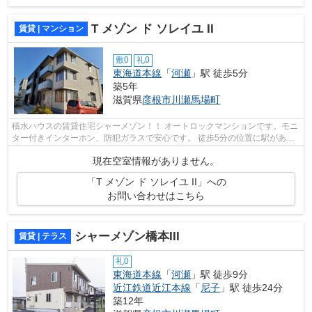
T メゾン ド ソレイユ II
賃貸 | マンション
敷0
礼0
東海道本線
「
河瀬
」駅 徒歩5分
築5年
滋賀県
彦根市
川瀬馬場町
積水ハウスの賃貸住宅シャーメゾン！！ オートロックマンションです。モニ
ター付きインターホン、防犯ガラスで安心です。 徒歩5分の位置に駅がある
物件です。道が平坦だと買い物も快適...
現在空室情報がありません。
「T メゾン ド ソレイユ II」への
お問い合わせはこちら
シャーメゾン橋本III
賃貸 | テラス
礼0
東海道本線
「
河瀬
」駅 徒歩9分
近江鉄道近江本線
「
尼子
」駅 徒歩24分
築12年