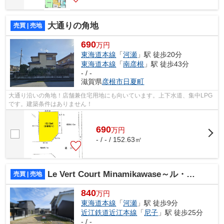
大通りの角地
売買 | 売地
690
万円
東海道本線
「
河瀬
」駅 徒歩20分
東海道本線
「
南彦根
」駅 徒歩43分
- / -
滋賀県
彦根市
日夏町
大通り沿いの角地！店舗兼住宅用地にも向いています。上下水道、集中LPG
です。建築条件はありません！
690
万
円
- / - / 152.63㎡
Le Vert Court Minamikawase～ル・ベールコート・ミナミカワセ～
売買 | 売地
840
万円
東海道本線
「
河瀬
」駅 徒歩9分
近江鉄道近江本線
「
尼子
」駅 徒歩25分
- / -