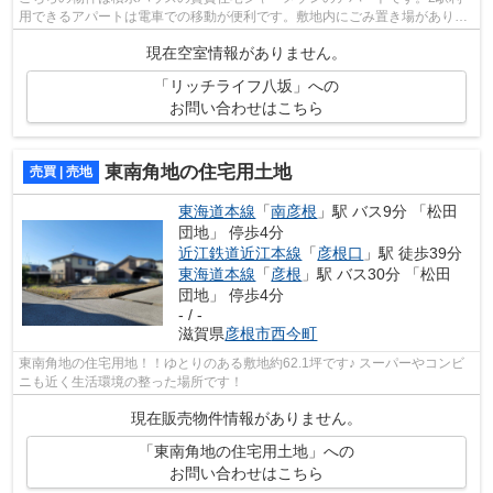
用できるアパートは電車での移動が便利です。敷地内にごみ置き場がありま
す。家でパソコンを使う人にぜひご検討...
現在空室情報がありません。
「リッチライフ八坂」への
お問い合わせはこちら
東南角地の住宅用土地
売買 | 売地
東海道本線
「
南彦根
」駅 バス9分 「松田
団地」 停歩4分
近江鉄道近江本線
「
彦根口
」駅 徒歩39分
東海道本線
「
彦根
」駅 バス30分 「松田
団地」 停歩4分
- / -
滋賀県
彦根市
西今町
東南角地の住宅用地！！ゆとりのある敷地約62.1坪です♪ スーパーやコンビ
ニも近く生活環境の整った場所です！
現在販売物件情報がありません。
「東南角地の住宅用土地」への
お問い合わせはこちら