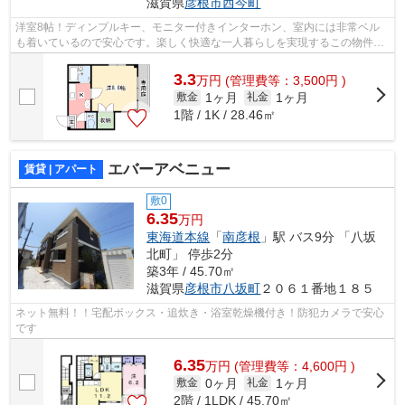
滋賀県
彦根市
西今町
洋室8帖！ディンプルキー、モニター付きインターホン、室内には非常ベル
も着いているので安心です。楽しく快適な一人暮らしを実現するこの物件。
洗濯物を干せるバルコニーがあります。...
3.3
万
円
(管理費等：3,500円 )
1ヶ月
1ヶ月
敷金
礼金
1階 / 1K / 28.46㎡
エバーアベニュー
賃貸 | アパート
敷0
6.35
万円
東海道本線
「
南彦根
」駅 バス9分 「八坂
北町」 停歩2分
築3年 / 45.70㎡
滋賀県
彦根市
八坂町
２０６１番地１８５
ネット無料！！宅配ボックス・追炊き・浴室乾燥機付き！防犯カメラで安心
です
6.35
万
円
(管理費等：4,600円 )
0ヶ月
1ヶ月
敷金
礼金
2階 / 1LDK / 45.70㎡