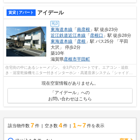
アイデール
賃貸 | アパート
礼0
東海道本線
「
南彦根
」駅 徒歩23分
近江鉄道近江本線
「
彦根口
」駅 徒歩28分
東海道本線
「
彦根
」駅 バス25分 「平田
大沢」 停歩2分
築10年
滋賀県
彦根市
平田町
住宅街の中にあるシャーメゾン。 全3戸のアパートです。エアコン・追炊
き・浴室乾燥機モニター付きインターホン・高遮音床システム「シャイド
55」・システムキッチン・しゃねつ断熱複...
現在空室情報がありません。
「アイデール」への
お問い合わせはこちら
7
4
1～7
該当物件数
件
空き数
件
件を表示