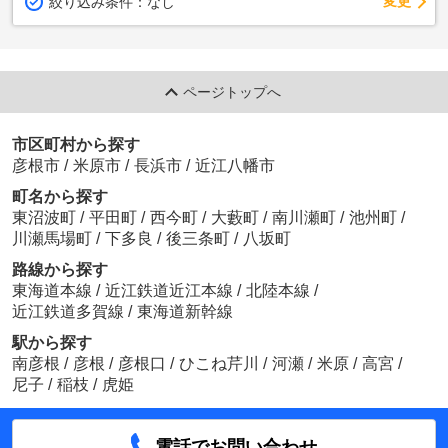
変更
絞り込み条件：
なし
ページトップへ
市区町村から探す
彦根市
/
米原市
/
長浜市
/
近江八幡市
町名から探す
東沼波町
/
平田町
/
西今町
/
大藪町
/
南川瀬町
/
池州町
/
川瀬馬場町
/
下多良
/
後三条町
/
八坂町
路線から探す
東海道本線
/
近江鉄道近江本線
/
北陸本線
/
近江鉄道多賀線
/
東海道新幹線
駅から探す
南彦根
/
彦根
/
彦根口
/
ひこね芹川
/
河瀬
/
米原
/
高宮
/
尼子
/
稲枝
/
虎姫
電話でお問い合わせ