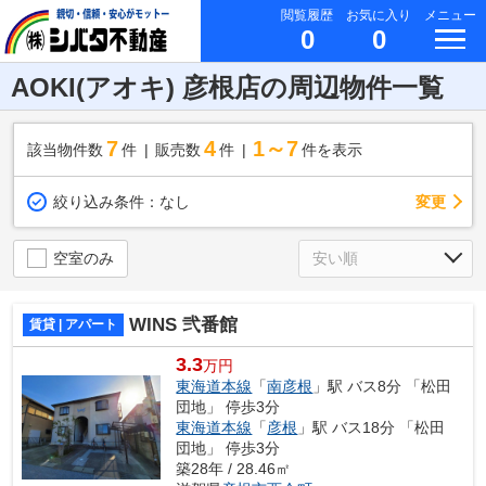
閲覧履歴
お気に入り
メニュー
0
0
AOKI(アオキ) 彦根店の周辺物件一覧
7
4
1～7
該当物件数
件
販売数
件
件を表示
変更
絞り込み条件：
なし
空室のみ
WINS 弐番館
賃貸 | アパート
3.3
万円
東海道本線
「
南彦根
」駅 バス8分 「松田
団地」 停歩3分
東海道本線
「
彦根
」駅 バス18分 「松田
団地」 停歩3分
築28年 / 28.46㎡