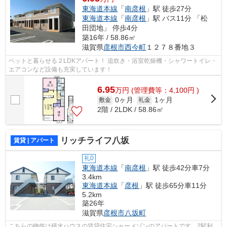
東海道本線
「
南彦根
」駅 徒歩27分
東海道本線
「
南彦根
」駅 バス11分 「松
田団地」 停歩4分
築16年 / 58.86㎡
滋賀県
彦根市
西今町
１２７８番地３
ペットと暮らせる２LDKアパート！ 追炊き・浴室乾燥機・シャワートイレ・
エアコンなど設備も充実しています！
6.95
万
円
(管理費等：4,100円 )
0ヶ月
1ヶ月
敷金
礼金
2階 / 2LDK / 58.86㎡
リッチライフ八坂
賃貸 | アパート
礼0
東海道本線
「
南彦根
」駅 徒歩42分車7分
3.4km
東海道本線
「
彦根
」駅 徒歩65分車11分
5.2km
築26年
滋賀県
彦根市
八坂町
こちらの物件は積水ハウスの賃貸住宅シャーメゾンのアパートです。2駅利