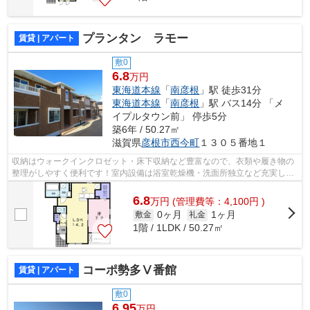
プランタン ラモー
賃貸 | アパート
敷0
6.8
万円
東海道本線
「
南彦根
」駅 徒歩31分
東海道本線
「
南彦根
」駅 バス14分 「メ
イプルタウン前」 停歩5分
築6年 / 50.27㎡
滋賀県
彦根市
西今町
１３０５番地１
収納はウォークインクロゼット・床下収納など豊富なので、衣類や履き物の
整理がしやすく便利です！室内設備は浴室乾燥機・洗面所独立など充実した
設備を備え付けています！来訪者の顔...
6.8
万
円
(管理費等：4,100円 )
0ヶ月
1ヶ月
敷金
礼金
1階 / 1LDK / 50.27㎡
コーポ勢多Ⅴ番館
賃貸 | アパート
敷0
6.95
万円