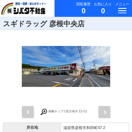
閲覧履歴
お気に入り
メニュー
0
0
スギドラッグ 彦根中央店
前
次
画像タップで拡大表示【
1
/1】
所在地
滋賀県彦根市和田町47-2