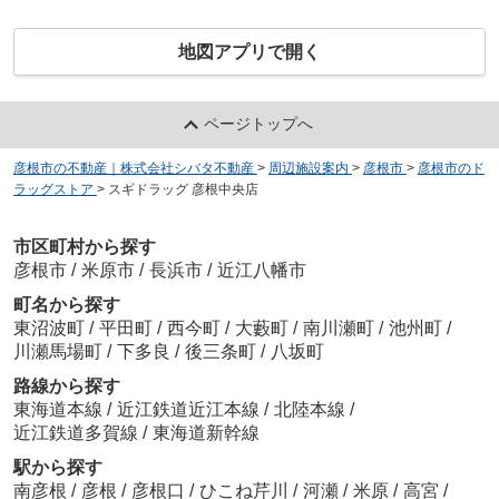
地図アプリで開く
ページトップへ
彦根市の不動産｜株式会社シバタ不動産
>
周辺施設案内
>
彦根市
>
彦根市のド
ラッグストア
>
スギドラッグ 彦根中央店
市区町村から探す
彦根市
/
米原市
/
長浜市
/
近江八幡市
町名から探す
東沼波町
/
平田町
/
西今町
/
大藪町
/
南川瀬町
/
池州町
/
川瀬馬場町
/
下多良
/
後三条町
/
八坂町
路線から探す
東海道本線
/
近江鉄道近江本線
/
北陸本線
/
近江鉄道多賀線
/
東海道新幹線
駅から探す
南彦根
/
彦根
/
彦根口
/
ひこね芹川
/
河瀬
/
米原
/
高宮
/