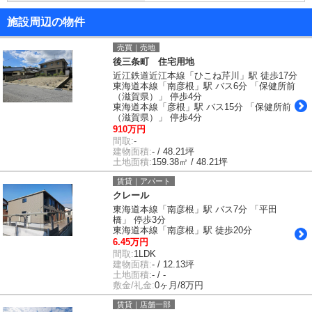
施設周辺の物件
売買｜売地
後三条町 住宅用地
近江鉄道近江本線「ひこね芹川」駅 徒歩17分
東海道本線「南彦根」駅 バス6分 「保健所前
（滋賀県）」 停歩4分
東海道本線「彦根」駅 バス15分 「保健所前
（滋賀県）」 停歩4分
910万円
間取:
-
建物面積:
- / 48.21坪
土地面積:
159.38㎡ / 48.21坪
賃貸｜アパート
クレール
東海道本線「南彦根」駅 バス7分 「平田
橋」 停歩3分
東海道本線「南彦根」駅 徒歩20分
6.45万円
間取:
1LDK
建物面積:
- / 12.13坪
土地面積:
- / -
敷金/礼金:
0ヶ月/8万円
賃貸｜店舗一部