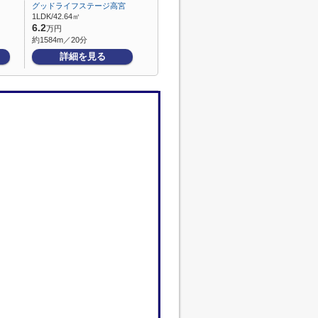
グッドライフステージ高宮
1LDK/42.64㎡
6.2
万円
約1584m／20分
詳細を見る