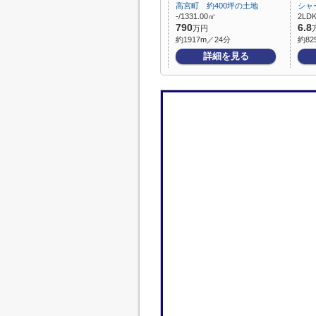
高宮町 約400坪の土地
シャ
-/1331.00㎡
2LDK
790
6.8
万円
約1917m／24分
約82
詳細を見る