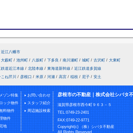
近江八幡市
大藪町
/
池州町
/
八坂町
/
下多良
/
南川瀬町
/
城町
/
古沢町
/
大東町
江鉄道近江本線
/
北陸本線
/
東海道新幹線
/
近江鉄道多賀線
ひこね芹川
/
彦根口
/
米原
/
河瀬
/
高宮
/
稲枝
/
尼子
/
安土
彦根市の不動産｜株式会社シバタ
メゾン特集
お問い合わせ
ロック物件
スタッフ紹介
滋賀県彦根市西今町９６３－５
無料物件
周辺施設検索
TEL:0749-23-2401
理物件
FAX:0749-22-9771
宅地
Copyright(c) （株）シバタ不動産
All Rights Reserved.