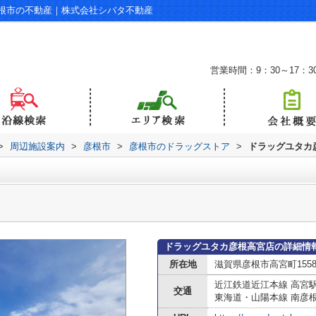
根市の不動産｜株式会社シバタ不動産
営業時間：9：30～17：3
>
周辺施設案内
>
彦根市
>
彦根市のドラッグストア
>
ドラッグユタカ
ドラッグユタカ彦根高宮店の詳細情
所在地
滋賀県彦根市高宮町155
近江鉄道近江本線 高宮
交通
東海道・山陽本線 南彦