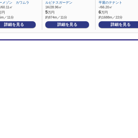
ーメゾン カワムラ
ルピナスガーデン
平屋のテナント
/60.11㎡
1K/28.96㎡
-/66.20㎡
5
6
万円
万円
万円
5m／11分
約874m／11分
約1688m／22分
詳細を見る
詳細を見る
詳細を見る