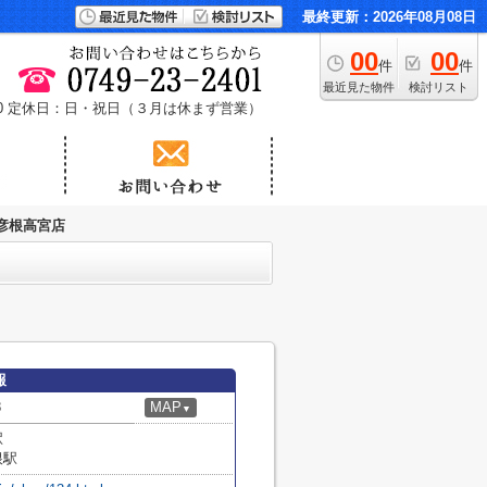
最終更新：2026年08月08日
00
00
件
件
最近見た物件
検討リスト
0
定休日：日・祝日（３月は休まず営業）
彦根高宮店
報
8
MAP
▼
駅
根駅