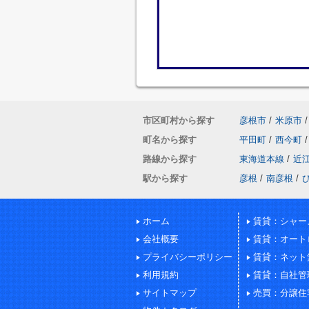
市区町村から探す
彦根市
/
米原市
/
町名から探す
平田町
/
西今町
/
路線から探す
東海道本線
/
近
駅から探す
彦根
/
南彦根
/
ホーム
賃貸：シャー
会社概要
賃貸：オート
プライバシーポリシー
賃貸：ネット
利用規約
賃貸：自社管
サイトマップ
売買：分譲住