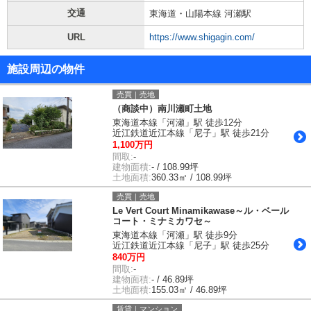
交通
東海道・山陽本線 河瀬駅
URL
https://www.shigagin.com/
施設周辺の物件
売買｜売地
（商談中）南川瀬町土地
東海道本線「河瀬」駅 徒歩12分
近江鉄道近江本線「尼子」駅 徒歩21分
1,100万円
間取:
-
建物面積:
- / 108.99坪
土地面積:
360.33㎡ / 108.99坪
売買｜売地
Le Vert Court Minamikawase～ル・ベール
コート・ミナミカワセ～
東海道本線「河瀬」駅 徒歩9分
近江鉄道近江本線「尼子」駅 徒歩25分
840万円
間取:
-
建物面積:
- / 46.89坪
土地面積:
155.03㎡ / 46.89坪
賃貸｜マンション