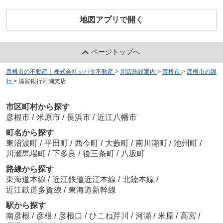
地図アプリで開く
ページトップへ
彦根市の不動産｜株式会社シバタ不動産
>
周辺施設案内
>
彦根市
>
彦根市の銀
行
>
滋賀銀行河瀬支店
市区町村から探す
彦根市
/
米原市
/
長浜市
/
近江八幡市
町名から探す
東沼波町
/
平田町
/
西今町
/
大藪町
/
南川瀬町
/
池州町
/
川瀬馬場町
/
下多良
/
後三条町
/
八坂町
路線から探す
東海道本線
/
近江鉄道近江本線
/
北陸本線
/
近江鉄道多賀線
/
東海道新幹線
駅から探す
南彦根
/
彦根
/
彦根口
/
ひこね芹川
/
河瀬
/
米原
/
高宮
/