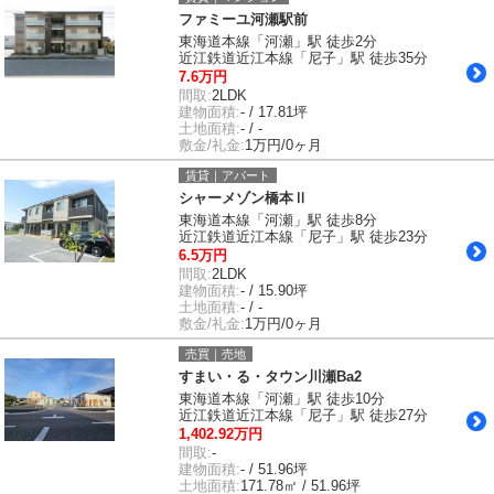
ファミーユ河瀬駅前
東海道本線「河瀬」駅 徒歩2分
近江鉄道近江本線「尼子」駅 徒歩35分
7.6万円
間取:
2LDK
建物面積:
- / 17.81坪
土地面積:
- / -
敷金/礼金:
1万円/0ヶ月
賃貸｜アパート
シャーメゾン橋本Ⅱ
東海道本線「河瀬」駅 徒歩8分
近江鉄道近江本線「尼子」駅 徒歩23分
6.5万円
間取:
2LDK
建物面積:
- / 15.90坪
土地面積:
- / -
敷金/礼金:
1万円/0ヶ月
売買｜売地
すまい・る・タウン川瀬Ba2
東海道本線「河瀬」駅 徒歩10分
近江鉄道近江本線「尼子」駅 徒歩27分
1,402.92万円
間取:
-
建物面積:
- / 51.96坪
土地面積:
171.78㎡ / 51.96坪