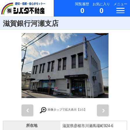
閲覧履歴
お気に入り
メニュー
0
0
滋賀銀行河瀬支店
前
次
画像タップで拡大表示【
1
/1】
所在地
滋賀県彦根市川瀬馬場町924-6