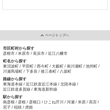
ページトップへ
市区町村から探す
彦根市
/
米原市
/
長浜市
/
近江八幡市
町名から探す
東沼波町
/
平田町
/
西今町
/
大藪町
/
南川瀬町
/
池州町
/
川瀬馬場町
/
下多良
/
後三条町
/
八坂町
路線から探す
東海道本線
/
近江鉄道近江本線
/
北陸本線
/
近江鉄道多賀線
/
東海道新幹線
駅から探す
南彦根
/
彦根
/
彦根口
/
ひこね芹川
/
河瀬
/
米原
/
高宮
/
尼子
/
稲枝
/
虎姫