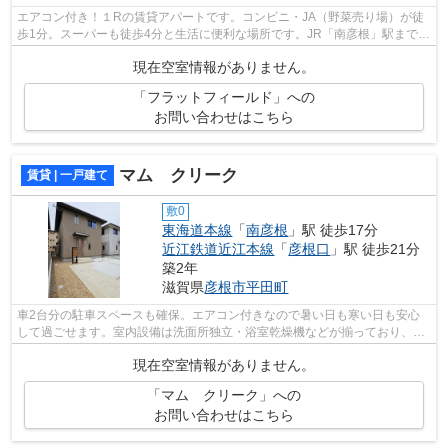
エアコン付き！１Rの賃貸アパートです。コンビニ・JA（野菜売り場）が徒
歩1分。スーパーも徒歩4分と生活に便利な場所です。JR「南彦根」駅まで徒
歩15分で行くことが出来ます。
現在空室情報がありません。
「フラットフィールド」への
お問い合わせはこちら
マム クリーク
賃貸 | 一戸建て
敷0
東海道本線
「
南彦根
」駅 徒歩17分
近江鉄道近江本線
「
彦根口
」駅 徒歩21分
築2年
滋賀県
彦根市
平田町
車2台分の駐車スペースも確保。エアコン付きなので暑い日も寒い日も安心
して過ごせます。室内設備は洗面所独立・浴室乾燥機などが揃っており、と
ても充実しています。きれいで気持ちい...
現在空室情報がありません。
「マム クリーク」への
お問い合わせはこちら