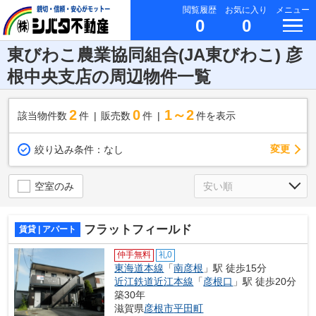
閲覧履歴
お気に入り
メニュー
0
0
東びわこ農業協同組合(JA東びわこ) 彦
根中央支店の周辺物件一覧
2
0
1～2
該当物件数
件
販売数
件
件を表示
変更
絞り込み条件：
なし
空室のみ
フラットフィールド
賃貸 | アパート
仲手無料
礼0
東海道本線
「
南彦根
」駅 徒歩15分
近江鉄道近江本線
「
彦根口
」駅 徒歩20分
築30年
滋賀県
彦根市
平田町