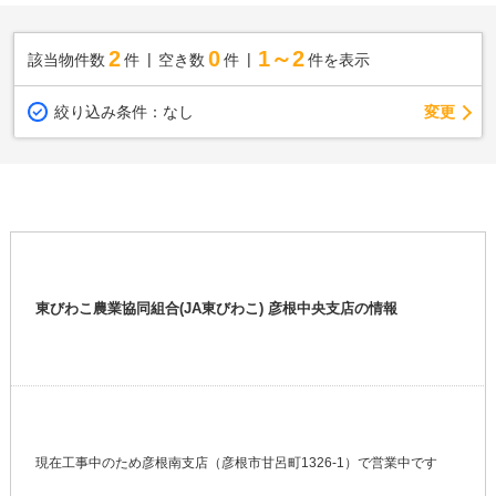
2
0
1～2
該当物件数
件
空き数
件
件を表示
変更
絞り込み条件：
なし
東びわこ農業協同組合(JA東びわこ) 彦根中央支店の情報
現在工事中のため彦根南支店（彦根市甘呂町1326-1）で営業中です