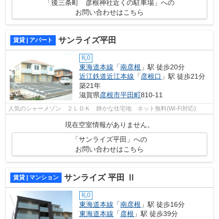
「後三条町 彦根神社近くの駐車場」への
お問い合わせはこちら
サンライズ平田
賃貸 | アパート
礼0
東海道本線
「
南彦根
」駅 徒歩20分
近江鉄道近江本線
「
彦根口
」駅 徒歩21分
築21年
滋賀県
彦根市
平田町
810-11
人気のシャーメゾン ２ＬＤＫ 静かな住宅地 ネット無料(Wi-Fi対応)
現在空室情報がありません。
「サンライズ平田」への
お問い合わせはこちら
サンライズ 平田 Ⅱ
賃貸 | マンション
礼0
東海道本線
「
南彦根
」駅 徒歩16分
東海道本線
「
彦根
」駅 徒歩39分