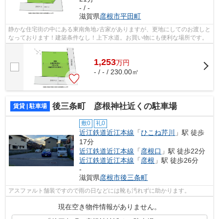
- / -
滋賀県
彦根市
平田町
静かな住宅街の中にある東南角地♪古家がありますが、更地にしてのお渡しと
なっております！建築条件なし！上下水道。お買い物にも便利な場所です。
1,253
万
円
- / - / 230.00㎡
後三条町 彦根神社近くの駐車場
賃貸 | 駐車場
敷0
礼0
近江鉄道近江本線
「
ひこね芹川
」駅 徒歩
17分
近江鉄道近江本線
「
彦根口
」駅 徒歩22分
近江鉄道近江本線
「
彦根
」駅 徒歩26分
-
滋賀県
彦根市
後三条町
アスファルト舗装ですので雨の日などには靴も汚れずに助かります。
現在空き物件情報がありません。