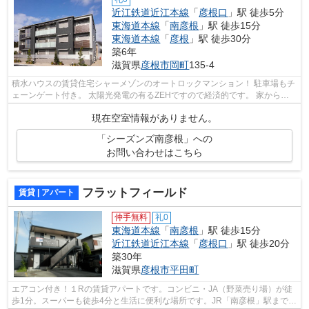
近江鉄道近江本線
「
彦根口
」駅 徒歩5分
東海道本線
「
南彦根
」駅 徒歩15分
東海道本線
「
彦根
」駅 徒歩30分
築6年
滋賀県
彦根市
岡町
135-4
積水ハウスの賃貸住宅シャーメゾンのオートロックマンション！ 駐車場もチ
ェーンゲート付き。 太陽光発電の有るZEHですので経済的です。 家から
294mの場所に彦根岡町郵便局があります...
現在空室情報がありません。
「シーズンズ南彦根」への
お問い合わせはこちら
フラットフィールド
賃貸 | アパート
仲手無料
礼0
東海道本線
「
南彦根
」駅 徒歩15分
近江鉄道近江本線
「
彦根口
」駅 徒歩20分
築30年
滋賀県
彦根市
平田町
エアコン付き！１Rの賃貸アパートです。コンビニ・JA（野菜売り場）が徒
歩1分。スーパーも徒歩4分と生活に便利な場所です。JR「南彦根」駅まで徒