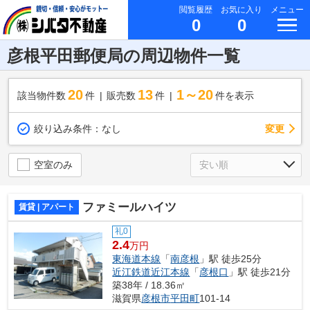
閲覧履歴
お気に入り
メニュー
0
0
彦根平田郵便局の周辺物件一覧
20
13
1～20
該当物件数
件
販売数
件
件を表示
変更
絞り込み条件：
なし
空室のみ
ファミールハイツ
賃貸 | アパート
礼0
2.4
万円
東海道本線
「
南彦根
」駅 徒歩25分
近江鉄道近江本線
「
彦根口
」駅 徒歩21分
築38年 / 18.36㎡
滋賀県
彦根市
平田町
101-14