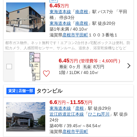
6.45
万円
東海道本線
「
南彦根
」駅 バス7分 「平田
橋」 停歩3分
東海道本線
「
南彦根
」駅 徒歩20分
築1年未満 / 40.10㎡
滋賀県
彦根市
平田町
１００３番地１
都市ガス物件。ネット無料です！エアコン2台付き♪宅配ボックスは便利。防
犯カメラ、人感照明センサー、サンルーム、追炊き、浴室乾燥機などなど
6.45
万
円
(管理費等：4,600円 )
0ヶ月
8万円
敷金
礼金
1階 / 1LDK / 40.10㎡
タウンビル
賃貸 | 店舗一部
6.6
11.55
万円～
万円
東海道本線
「
彦根
」駅 徒歩29分
近江鉄道近江本線
「
ひこね芹川
」駅 徒歩
24分
築40年 / 39.45㎡～84.54㎡
滋賀県
彦根市
平田町