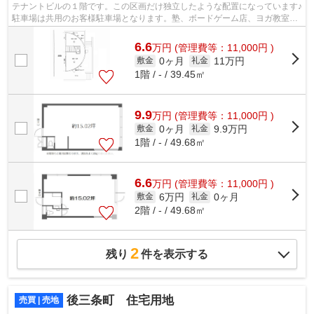
テナントビルの１階です。この区画だけ独立したような配置になっています♪
駐車場は共用のお客様駐車場となります。塾、ボードゲーム店、ヨガ教室や
美容室等が入居されている物件です。
6.6
万
円
(管理費等：11,000円 )
0ヶ月
11万円
敷金
礼金
1階 / - / 39.45㎡
9.9
万
円
(管理費等：11,000円 )
0ヶ月
9.9万円
敷金
礼金
1階 / - / 49.68㎡
6.6
万
円
(管理費等：11,000円 )
6万円
0ヶ月
敷金
礼金
2階 / - / 49.68㎡
2
残り
件を表示する
後三条町 住宅用地
売買 | 売地