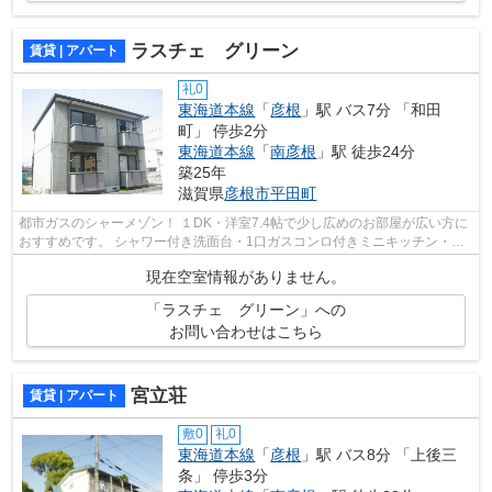
ラスチェ グリーン
賃貸 | アパート
礼0
東海道本線
「
彦根
」駅 バス7分 「和田
町」 停歩2分
東海道本線
「
南彦根
」駅 徒歩24分
築25年
滋賀県
彦根市
平田町
都市ガスのシャーメゾン！ １DK・洋室7.4帖で少し広めのお部屋が広い方に
おすすめです。 シャワー付き洗面台・1口ガスコンロ付きミニキッチン・エ
アコンあり。
現在空室情報がありません。
「ラスチェ グリーン」への
お問い合わせはこちら
宮立荘
賃貸 | アパート
敷0
礼0
東海道本線
「
彦根
」駅 バス8分 「上後三
条」 停歩3分