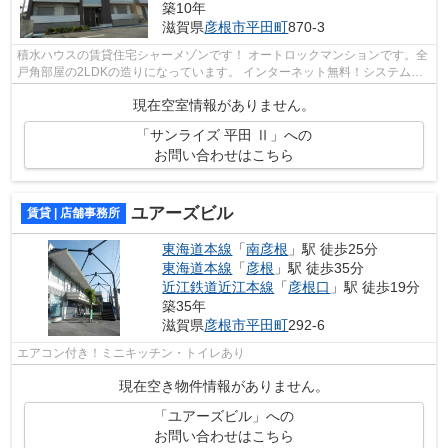
築10年
滋賀県
彦根市
平田町
870-3
積水ハウスの賃貸住宅シャーメゾンです！ オートロックマンションです。全
戸角部屋の2LDKの造りになっています。 インターネット無料！システムキ
ッチン・オートバス・追炊き・浴室乾...
現在空室情報がありません。
「サンライズ 平田 Ⅱ」への
お問い合わせはこちら
ユアーズビル
賃貸 | 店舗事務所
東海道本線
「
南彦根
」駅 徒歩25分
東海道本線
「
彦根
」駅 徒歩35分
近江鉄道近江本線
「
彦根口
」駅 徒歩19分
築35年
滋賀県
彦根市
平田町
292-6
エアコン付き！ミニキッチン・トイレあり
現在空き物件情報がありません。
「ユアーズビル」への
お問い合わせはこちら