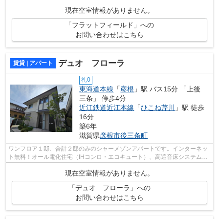
歩15分で行くことが出来ます。
現在空室情報がありません。
「フラットフィールド」への
お問い合わせはこちら
デュオ フローラ
賃貸 | アパート
礼0
東海道本線
「
彦根
」駅 バス15分 「上後
三条」 停歩4分
近江鉄道近江本線
「
ひこね芹川
」駅 徒歩
16分
築6年
滋賀県
彦根市
後三条町
ワンフロア１邸、合計２邸のみのシャーメゾンアパートです。インターネッ
ト無料！オール電化住宅（IHコンロ・エコキュート）、高遮音床システム
「シャイド55」採用物件。浴室乾燥機・...
現在空室情報がありません。
「デュオ フローラ」への
お問い合わせはこちら