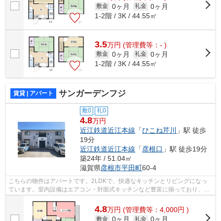
0ヶ月
0ヶ月
敷金
礼金
1-2階 / 3K / 44.55㎡
3.5
万
円
(管理費等：- )
0ヶ月
0ヶ月
敷金
礼金
1-2階 / 3K / 44.55㎡
サンガーデンフジ
賃貸 | アパート
敷0
礼0
4.8
万円
近江鉄道近江本線
「
ひこね芹川
」駅 徒歩
19分
近江鉄道近江本線
「
彦根口
」駅 徒歩19分
築24年 / 51.04㎡
滋賀県
彦根市
平田町
60-4
こちらの物件はアパートです。2LDKで、快適なキッチンとリビングになっ
ています。室内設備はエアコン・対面式キッチンなど豊富に揃っており、過
ごしやすいお部屋になっております。来...
4.8
万
円
(管理費等：4,000円 )
0ヶ月
0ヶ月
敷金
礼金