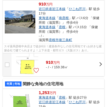
910
万円
近江鉄道近江本線
「
ひこね芹川
」駅 徒歩
17分
東海道本線
「
南彦根
」駅 バス6分 「保健
所前（滋賀県）」 停歩4分
東海道本線
「
彦根
」駅 バス15分 「保健
所前（滋賀県）」 停歩4分
- / -
滋賀県
彦根市
後三条町
スギ薬局彦根中央店まで徒歩6分！建築条件なしの住宅用地です♪お好きな建
築会社で建てられますよ！上下水道・都市ガス（大阪ガス）あり。
910
万
円
- / - / 159.38㎡
閑静な角地の住宅用地
売買 | 売地
1,253
万円
東海道本線
「
彦根
」駅 徒歩27分
近江鉄道近江本線
「
ひこね芹川
」駅 徒歩
21分