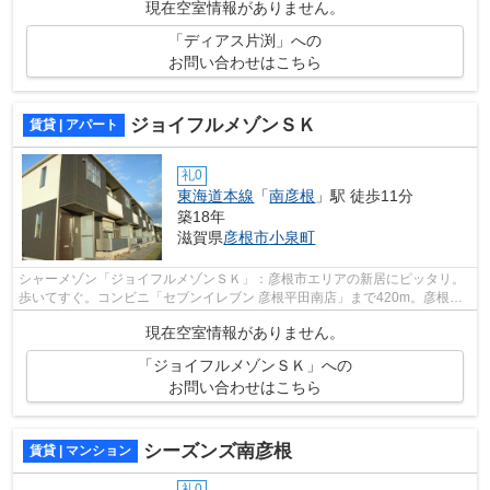
現在空室情報がありません。
「ディアス片渕」への
お問い合わせはこちら
ジョイフルメゾンＳＫ
賃貸 | アパート
礼0
東海道本線
「
南彦根
」駅 徒歩11分
築18年
滋賀県
彦根市
小泉町
シャーメゾン「ジョイフルメゾンＳＫ」：彦根市エリアの新居にピッタリ。
歩いてすぐ。コンビニ「セブンイレブン 彦根平田南店」まで420m。彦根市
にお引っ越しが決まったら、住まい探し...
現在空室情報がありません。
「ジョイフルメゾンＳＫ」への
お問い合わせはこちら
シーズンズ南彦根
賃貸 | マンション
礼0