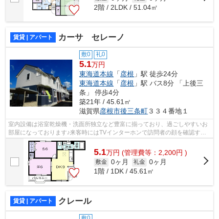
2階 / 2LDK / 51.04㎡
カーサ セレーノ
賃貸 | アパート
敷0
礼0
5.1
万円
東海道本線
「
彦根
」駅 徒歩24分
東海道本線
「
彦根
」駅 バス8分 「上後三
条」 停歩4分
築21年 / 45.61㎡
滋賀県
彦根市
後三条町
３３４番地１
室内設備は浴室乾燥機・洗面所独立など豊富に揃っており、過ごしやすいお
部屋になっております♪来客時にはTVインターホンで訪問者の顔を確認する
ことができます♪専有面積は45.61平米♪...
5.1
万
円
(管理費等：2,200円 )
0ヶ月
0ヶ月
敷金
礼金
1階 / 1DK / 45.61㎡
クレール
賃貸 | アパート
敷0