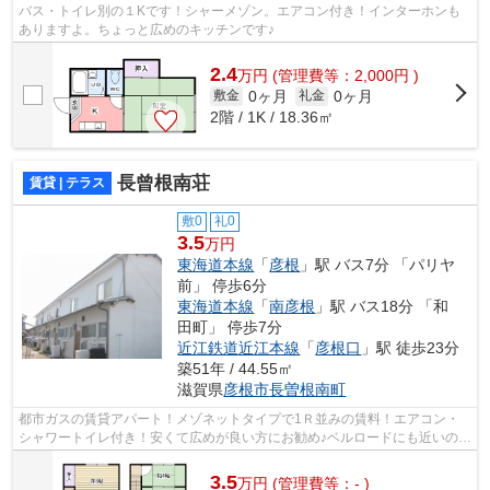
バス・トイレ別の１Kです！シャーメゾン。エアコン付き！インターホンも
ありますよ。ちょっと広めのキッチンです♪
2.4
万
円
(管理費等：2,000円 )
0ヶ月
0ヶ月
敷金
礼金
2階 / 1K / 18.36㎡
長曾根南荘
賃貸 | テラス
敷0
礼0
3.5
万円
東海道本線
「
彦根
」駅 バス7分 「パリヤ
前」 停歩6分
東海道本線
「
南彦根
」駅 バス18分 「和
田町」 停歩7分
近江鉄道近江本線
「
彦根口
」駅 徒歩23分
築51年 / 44.55㎡
滋賀県
彦根市
長曽根南町
都市ガスの賃貸アパート！メゾネットタイプで1Ｒ並みの賃料！エアコン・
シャワートイレ付き！安くて広めが良い方にお勧め♪ベルロードにも近いので
便利な場所です
3.5
万
円
(管理費等：- )