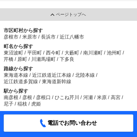
ページトップへ
市区町村から探す
彦根市
/
米原市
/
長浜市
/
近江八幡市
町名から探す
東沼波町
/
平田町
/
西今町
/
大藪町
/
南川瀬町
/
池州町
/
芹橋
/
原町
/
川瀬馬場町
/
下多良
路線から探す
東海道本線
/
近江鉄道近江本線
/
北陸本線
/
近江鉄道多賀線
/
東海道新幹線
駅から探す
南彦根
/
彦根
/
彦根口
/
ひこね芹川
/
河瀬
/
米原
/
高宮
/
尼子
/
稲枝
/
虎姫
電話でお問い合わせ