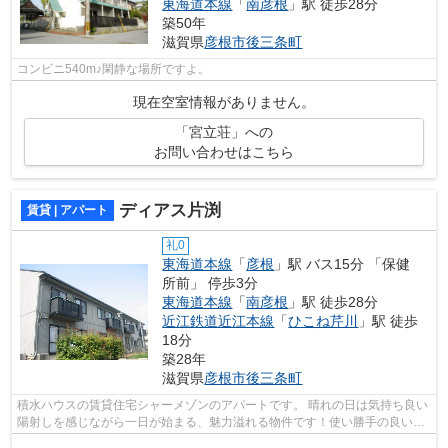
東海道本線
「
南彦根
」駅 徒歩28分
築50年
滋賀県
彦根市
後三条町
コンビニ540m♪閑静な場所ですよ。
現在空室情報がありません。
「宮立荘」への
お問い合わせはこちら
ディアス片渕
賃貸 | アパート
礼0
東海道本線
「
彦根
」駅 バス15分 「保健
所前」 停歩3分
東海道本線
「
南彦根
」駅 徒歩28分
近江鉄道近江本線
「
ひこね芹川
」駅 徒歩
18分
築28年
滋賀県
彦根市
後三条町
積水ハウスの賃貸住宅シャーメゾンのアパートです。 晴れの日は気持ち良い
陽射しを感じながら一日が始まる、魅力溢れる物件です！使い勝手の良いア
パートでイチオシの物件です！2駅利...