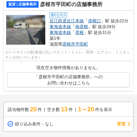
彦根市平田町の店舗事務所
賃貸 | 店舗事務所
敷0
礼0
近江鉄道近江本線
「
彦根口
」駅 徒歩22分
東海道本線
「
南彦根
」駅 徒歩28分
東海道本線
「
彦根
」駅 徒歩31分
築1年
滋賀県
彦根市
平田町
ロードサイドの駐車場の広いテナント！トイレ・照明・エアコン・ミニキッ
チンが付いています♪
現在空き物件情報がありません。
「彦根市平田町の店舗事務所」への
お問い合わせはこちら
20
13
1～20
該当物件数
件
空き数
件
件を表示
変更
絞り込み条件：
なし