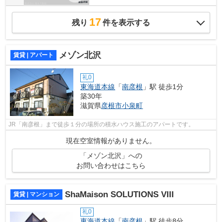
17
残り
件を表示する
メゾン北沢
賃貸 | アパート
礼0
東海道本線
「
南彦根
」駅 徒歩1分
築30年
滋賀県
彦根市
小泉町
JR「南彦根」まで徒歩１分の場所の積水ハウス施工のアパートです。
現在空室情報がありません。
「メゾン北沢」への
お問い合わせはこちら
ShaMaison SOLUTIONS VIII
賃貸 | マンション
礼0
東海道本線
「
南彦根
」駅 徒歩8分