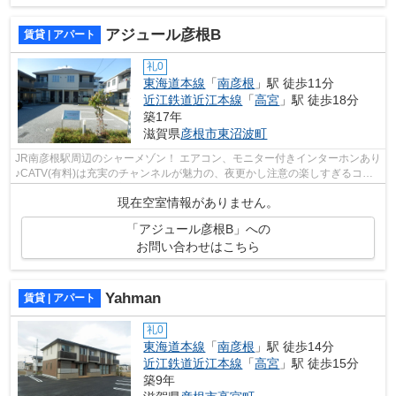
アジュール彦根B
賃貸 | アパート
礼0
東海道本線
「
南彦根
」駅 徒歩11分
近江鉄道近江本線
「
高宮
」駅 徒歩18分
築17年
滋賀県
彦根市
東沼波町
JR南彦根駅周辺のシャーメゾン！ エアコン、モニター付きインターホンあり
♪CATV(有料)は充実のチャンネルが魅力の、夜更かし注意の楽しすぎるコン
テンツです♪閑静な住宅地にある物件で...
現在空室情報がありません。
「アジュール彦根B」への
お問い合わせはこちら
Yahman
賃貸 | アパート
礼0
東海道本線
「
南彦根
」駅 徒歩14分
近江鉄道近江本線
「
高宮
」駅 徒歩15分
築9年