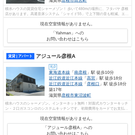
滋賀県
彦根市
高宮町
積水ハウスの賃貸住宅シャーメゾン！ 歩いて480mの場所に、フタバヤ 彦根
店があります。高遮音床システム「シャイド55」で上下階の音も軽減。エア
コンや追炊き・自動給湯・浴室乾燥機...
現在空室情報がありません。
「Yahman」への
お問い合わせはこちら
アジュール彦根A
賃貸 | アパート
礼0
東海道本線
「
南彦根
」駅 徒歩10分
近江鉄道近江本線
「
高宮
」駅 徒歩18分
近江鉄道近江本線
「
彦根口
」駅 徒歩18分
築17年
滋賀県
彦根市
東沼波町
積水ハウスのシャーメゾン。インターネット無料！対面式カウンターキッチ
ン・２口ガスコンロのシステムキッチンです。初期費用をカードでお支払い
いただける物件です。追炊きや浴室乾...
現在空室情報がありません。
「アジュール彦根A」への
お問い合わせはこちら