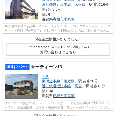
近江鉄道近江本線
「
彦根口
」駅 徒歩16分
車7分 3.5km
築6年
滋賀県
彦根市
小泉町
JR南彦根駅まで徒歩8分のシャーメゾン！ オートロックマンション、インタ
ーネット無料（Wi-Fi対応）です♪ 家から146mのところに、薬や日用品を買
うのに便利なスギ薬局 南彦根店があり...
現在空室情報がありません。
「ShaMaison SOLUTIONS VIII」への
お問い合わせはこちら
サーティーン13
賃貸 | アパート
礼0
東海道本線
「
南彦根
」駅 徒歩20分
近江鉄道近江本線
「
高宮
」駅 徒歩18分
築15年
滋賀県
彦根市
高宮町
積水ハウスの賃貸住宅、シャーメゾンです！！ 窓もある明るい対面式キッチ
ンです。全室角部屋、追炊き・浴室乾燥機・モニター付きインターホンのあ
るアパートです。eo光メゾンタイプ対...