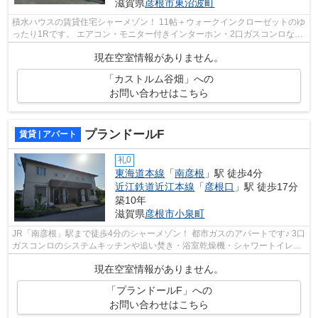
滋賀県
彦根市
東沼波町
積水ハウスの賃貸住宅シャーメゾン！ 11帖＋ウォークインクローゼットのゆ
ったり1Rです。 エアコン・モニター付きインターホン・2口ガスコンロなど
設備も充実しています。 eo光メゾン...
現在空室情報がありません。
「カストルム谷畑」への
お問い合わせはこちら
プランドールF
賃貸 | アパート
礼0
東海道本線
「
南彦根
」駅 徒歩4分
近江鉄道近江本線
「
彦根口
」駅 徒歩17分
築10年
滋賀県
彦根市
小泉町
JR「南彦根」駅まで徒歩4分のシャーメゾン！ 都市ガスのアパートです♪ 3口
ガスコンロのシステムキッチンや追い焚き・浴室乾燥機・シャワートイレ・
シャワー付き洗面台など設備も充実し...
現在空室情報がありません。
「プランドールF」への
お問い合わせはこちら