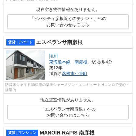
現在空き物件情報がありません。
「ビバシティ彦根近くのテナント」への
お問い合わせはこちら
エスペランサ南彦根
賃貸 | アパート
礼0
東海道本線
「
南彦根
」駅 徒歩4分
築12年
滋賀県
彦根市
小泉町
防音床シャイド55採用の築浅シャーメゾン・エコキュートIHコンロで安心・
経済的
現在空室情報がありません。
「エスペランサ南彦根」への
お問い合わせはこちら
MANOIR RAPIS 南彦根
賃貸 | マンション