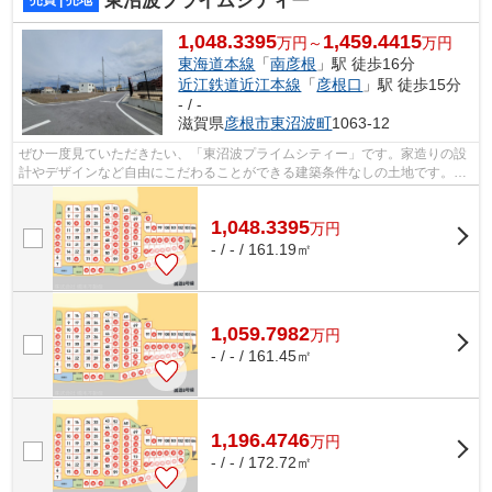
東沼波プライムシティー
1,048.3395
1,459.4415
万円～
万円
東海道本線
「
南彦根
」駅 徒歩16分
近江鉄道近江本線
「
彦根口
」駅 徒歩15分
- / -
滋賀県
彦根市
東沼波町
1063-12
ぜひ一度見ていただきたい、「東沼波プライムシティー」です。家造りの設
計やデザインなど自由にこだわることができる建築条件なしの土地です。住
みやすい空間の条件の1つに前面道路が...
1,048.3395
万
円
- / - / 161.19㎡
1,059.7982
万
円
- / - / 161.45㎡
1,196.4746
万
円
- / - / 172.72㎡