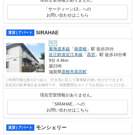
現在空室情報がありません。
「サーティーン13」への
お問い合わせはこちら
SIRAHAE
賃貸 | アパート
礼0
東海道本線
「
南彦根
」駅 徒歩25分
近江鉄道近江本線
「
高宮
」駅 徒歩10分車
9分 4.4km
築23年
滋賀県
彦根市
高宮町
ご利用可能な駅が2つあり、行き先に応じて乗車駅の使い分けができます。
自走式の駐車場がある物件です。初期費用をカードでお支払いいただけるの
で、カードで決済したい方にもおすすめ...
現在空室情報がありません。
「SIRAHAE」への
お問い合わせはこちら
モンシェリー
賃貸 | アパート