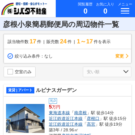
閲覧履歴
お気に入り
メニュー
0
0
彦根小泉簡易郵便局の周辺物件一覧
17
24
1～17
該当物件数
件
販売数
件
件を表示
変更
絞り込み条件：
なし
空室のみ
ルピナスガーデン
賃貸 | アパート
礼0
5
万円
東海道本線
「
南彦根
」駅 徒歩14分
近江鉄道近江本線
「
彦根口
」駅 徒歩15分
近江鉄道近江本線
「
高宮
」駅 徒歩19分
築3年 / 28.96㎡