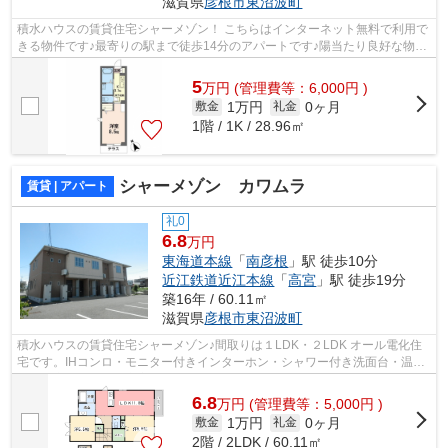
滋賀県
彦根市
東沼波町
積水ハウスの賃貸住宅シャーメゾン！ こちらはインターネット無料で利用で
きる物件です♪最寄りの駅まで徒歩14分のアパートです♪陽当たり良好な物件
です♪ ZEH（ネット・ゼロ・エネルギ...
5
万
円
(管理費等：6,000円 )
1万円
0ヶ月
敷金
礼金
1階 / 1K / 28.96㎡
シャーメゾン カワムラ
賃貸 | アパート
礼0
6.8
万円
東海道本線
「
南彦根
」駅 徒歩10分
近江鉄道近江本線
「
高宮
」駅 徒歩19分
築16年 / 60.11㎡
滋賀県
彦根市
東沼波町
積水ハウスの賃貸住宅シャーメゾン♪間取りは１LDK・２LDK オール電化住
宅です。IHコンロ・モニター付きインターホン・シャワー付き洗面台・温水
洗浄便座など設備も充実しています。 歩...
6.8
万
円
(管理費等：5,000円 )
1万円
0ヶ月
敷金
礼金
2階 / 2LDK / 60.11㎡