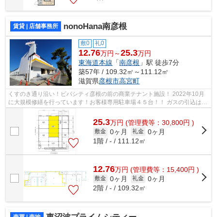
nonoHana南彦根
賃貸 | 店舗事務所
敷0
礼0
12.76
25.3
万円～
万円
東海道本線
「
南彦根
」駅 徒歩7分
築57年 / 109.32㎡～111.12㎡
滋賀県
彦根市
高宮町
くすのき通り沿い！ビバシティ彦根の前の商業テナント施設！ 2022年10月
に大規模修繕を行っています！お客様専用駐車場４５台！！ ガスの引込はあ
りませんが工事は可能です。
25.3
万
円
(管理費等：30,800円 )
0ヶ月
0ヶ月
敷金
礼金
1階 / - / 111.12㎡
12.76
万
円
(管理費等：15,400円 )
0ヶ月
0ヶ月
敷金
礼金
2階 / - / 109.32㎡
売買 | 売地