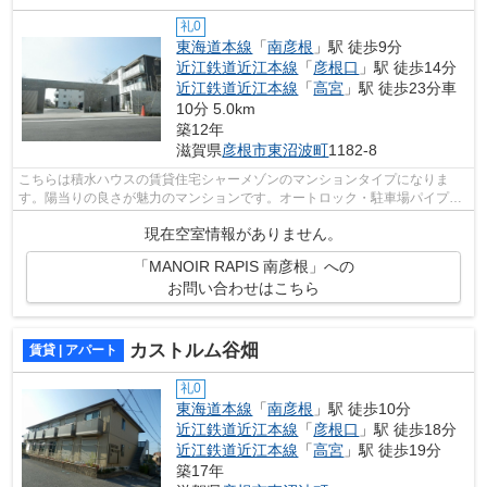
礼0
東海道本線
「
南彦根
」駅 徒歩9分
近江鉄道近江本線
「
彦根口
」駅 徒歩14分
近江鉄道近江本線
「
高宮
」駅 徒歩23分車
10分 5.0km
築12年
滋賀県
彦根市
東沼波町
1182-8
こちらは積水ハウスの賃貸住宅シャーメゾンのマンションタイプになりま
す。陽当りの良さが魅力のマンションです。オートロック・駐車場パイプシ
ャッターゲートになっています。1LDK・2...
現在空室情報がありません。
「MANOIR RAPIS 南彦根」への
お問い合わせはこちら
カストルム谷畑
賃貸 | アパート
礼0
東海道本線
「
南彦根
」駅 徒歩10分
近江鉄道近江本線
「
彦根口
」駅 徒歩18分
近江鉄道近江本線
「
高宮
」駅 徒歩19分
築17年