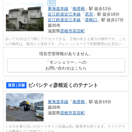
礼0
東海道本線
「
南彦根
」駅 徒歩12分
近江鉄道近江本線
「
高宮
」駅 徒歩18分
近江鉄道近江本線
「
彦根口
」駅 徒歩17分
築35年
滋賀県
彦根市
高宮町
歩いて12分ほどで駅にアクセスできる、立地の良さも魅力の物件です。こち
らの物件は、陽当たり良好です。クレジットカードで初期費用がお支払いい
ただけるので、決済の手間が軽減でき...
現在空室情報がありません。
「モンシェリー」への
お問い合わせはこちら
ビバシティ彦根近くのテナント
賃貸 | 店舗
東海道本線
「
南彦根
」駅 徒歩10分
築28年
滋賀県
彦根市
高宮町
くすのき通り沿いのロードサイド店舗は高い集客率を誇ります。テイクアウ
トや整体などに如何でしょうか。