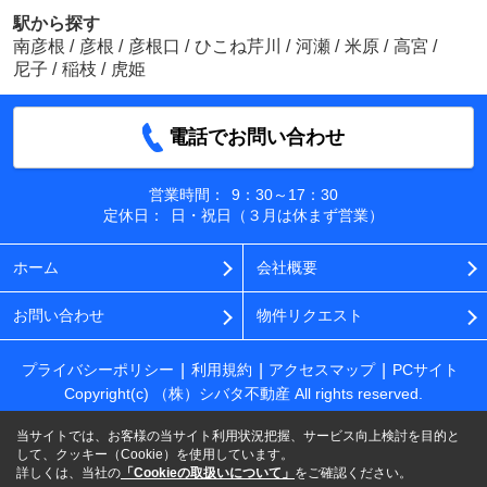
駅から探す
南彦根
/
彦根
/
彦根口
/
ひこね芹川
/
河瀬
/
米原
/
高宮
/
尼子
/
稲枝
/
虎姫
電話でお問い合わせ
営業時間：
9：30～17：30
定休日：
日・祝日（３月は休まず営業）
ホーム
会社概要
お問い合わせ
物件リクエスト
プライバシーポリシー
利用規約
アクセスマップ
PCサイト
Copyright(c) （株）シバタ不動産 All rights reserved.
当サイトでは、お客様の当サイト利用状況把握、サービス向上検討を目的と
して、クッキー（Cookie）を使用しています。
詳しくは、当社の
「Cookieの取扱いについて」
をご確認ください。