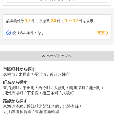
17
24
1～17
該当物件数
件
空き数
件
件を表示
変更
絞り込み条件：
なし
ページトップへ
市区町村から探す
彦根市
/
米原市
/
長浜市
/
近江八幡市
町名から探す
東沼波町
/
平田町
/
西今町
/
大藪町
/
南川瀬町
/
池州町
/
川瀬馬場町
/
下多良
/
後三条町
/
八坂町
路線から探す
東海道本線
/
近江鉄道近江本線
/
北陸本線
/
近江鉄道多賀線
/
東海道新幹線