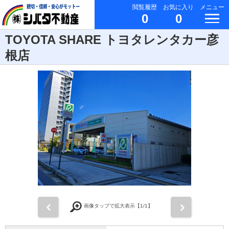
閲覧履歴
お気に入り
メニュー
0
0
TOYOTA SHARE トヨタレンタカー彦
根店
前
次
画像タップで拡大表示【
1
/1】