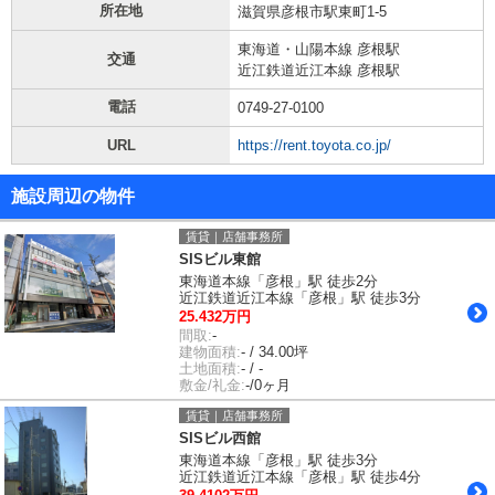
所在地
滋賀県彦根市駅東町1-5
東海道・山陽本線 彦根駅
交通
近江鉄道近江本線 彦根駅
電話
0749-27-0100
URL
https://rent.toyota.co.jp/
施設周辺の物件
賃貸｜店舗事務所
SISビル東館
東海道本線「彦根」駅 徒歩2分
近江鉄道近江本線「彦根」駅 徒歩3分
25.432万円
間取:
-
建物面積:
- / 34.00坪
土地面積:
- / -
敷金/礼金:
-/0ヶ月
賃貸｜店舗事務所
SISビル西館
東海道本線「彦根」駅 徒歩3分
近江鉄道近江本線「彦根」駅 徒歩4分