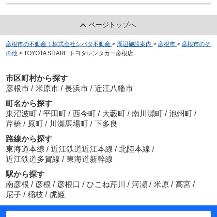
ページトップへ
彦根市の不動産｜株式会社シバタ不動産
>
周辺施設案内
>
彦根市
>
彦根市のそ
の他
>
TOYOTA SHARE トヨタレンタカー彦根店
市区町村から探す
彦根市
/
米原市
/
長浜市
/
近江八幡市
町名から探す
東沼波町
/
平田町
/
西今町
/
大藪町
/
南川瀬町
/
池州町
/
芹橋
/
原町
/
川瀬馬場町
/
下多良
路線から探す
東海道本線
/
近江鉄道近江本線
/
北陸本線
/
近江鉄道多賀線
/
東海道新幹線
駅から探す
南彦根
/
彦根
/
彦根口
/
ひこね芹川
/
河瀬
/
米原
/
高宮
/
尼子
/
稲枝
/
虎姫