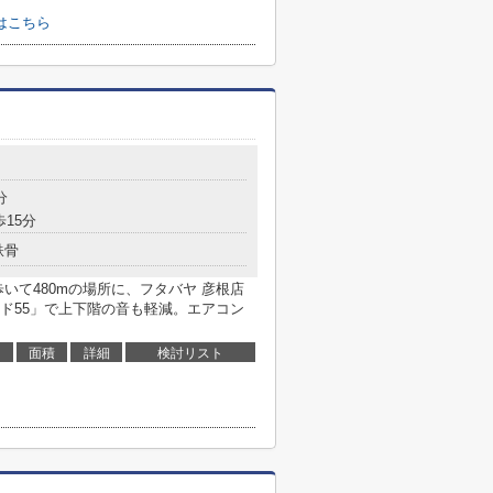
はこちら
分
歩15分
鉄骨
いて480mの場所に、フタバヤ 彦根店
ド55」で上下階の音も軽減。エアコン
面積
詳細
検討リスト