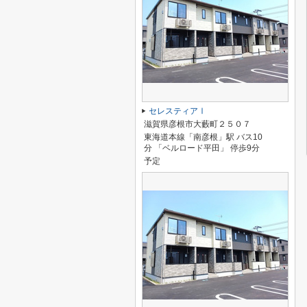
セレスティアⅠ
滋賀県彦根市大藪町２５０７
東海道本線「南彦根」駅 バス10
分 「ベルロード平田」 停歩9分
予定