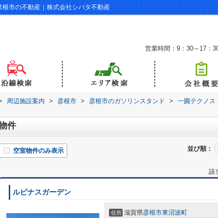
｜彦根市の不動産｜株式会社シバタ不動産
営業時間：9：30～17：3
>
周辺施設案内
>
彦根市
>
彦根市のガソリンスタンド
>
一圓テクノス 
辺物件
並び順：
空室物件のみ表示
該
ルピナスガーデン
滋賀県
彦根市
東沼波町
住所