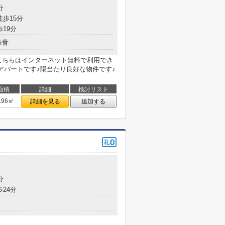
分
徒歩15分
歩19分
鉄骨
こちらはインターネット無料で利用でき
アパートです♪陽当たり良好な物件です♪
面積
詳細
検討リスト
.96㎡
詳細を見る
追加する
分
歩24分