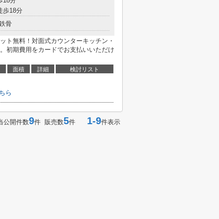
歩18分
徒歩18分
鉄骨
ット無料！対面式カウンターキッチン・
。初期費用をカードでお支払いいただけ
面積
詳細
検討リスト
ちら
9
5
1-9
当公開件数
件 販売数
件
件表示