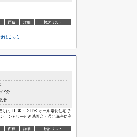
面積
詳細
検討リスト
せはこちら
分
歩19分
鉄骨
りは１LDK・２LDK オール電化住宅で
ホン・シャワー付き洗面台・温水洗浄便座
面積
詳細
検討リスト