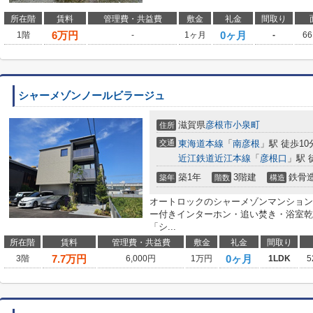
所在階
賃料
管理費・共益費
敷金
礼金
間取り
6
万円
0ヶ月
1階
-
1ヶ月
-
66
シャーメゾンノールビラージュ
滋賀県
彦根市
小泉町
住所
交通
東海道本線
「
南彦根
」駅 徒歩10
近江鉄道近江本線
「
彦根口
」駅 
築1年
3階建
鉄骨
築年
階数
構造
オートロックのシャーメゾンマンション
ー付きインターホン・追い焚き・浴室乾
「シ...
所在階
賃料
管理費・共益費
敷金
礼金
間取り
7.7
万円
0ヶ月
3階
6,000円
1万円
1LDK
5