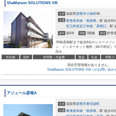
ShaMaison SOLUTIONS VIII
滋賀県
彦根市
小泉町
96
住所
交通
東海道本線
「
南彦根
」駅 徒歩8分
近江鉄道近江本線
「
彦根口
」駅 徒
築6年
3階建
鉄骨
築年
階数
構造
JR南彦根駅まで徒歩8分のシャーメゾン
ン、インターネット無料（Wi-Fi対応）
品を...
所在階
賃料
管理費・共益費
敷金
礼金
間取り
現在空室情報がありません。
ShaMaison SOLUTIONS VIIIへのお問い
アジュール彦根A
滋賀県
彦根市
東沼波町
住所
交通
東海道本線
「
南彦根
」駅 徒歩10