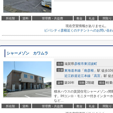
所在階
賃料
管理費・共益費
敷金
礼金
間取り
現在空室情報がありません。
ビバシティ彦根近くのテナントへのお問い合わ
シャーメゾン カワムラ
滋賀県
彦根市
東沼波町
住所
交通
東海道本線
「
南彦根
」駅 徒歩10
近江鉄道近江本線
「
高宮
」駅 徒
築16年
2階建
軽量
築年
階数
構造
積水ハウスの賃貸住宅シャーメゾン♪間取
す。IHコンロ・モニター付きインター
など...
所在階
賃料
管理費・共益費
敷金
礼金
間取り