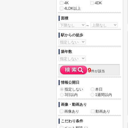
4K
4DK
4LDK以上
面積
～
駅からの徒歩
築年数
9
件が該当
情報公開日
指定しない
本日
3日以内
1週間以内
画像・動画あり
画像あり
動画あり
こだわり条件
ペット相談