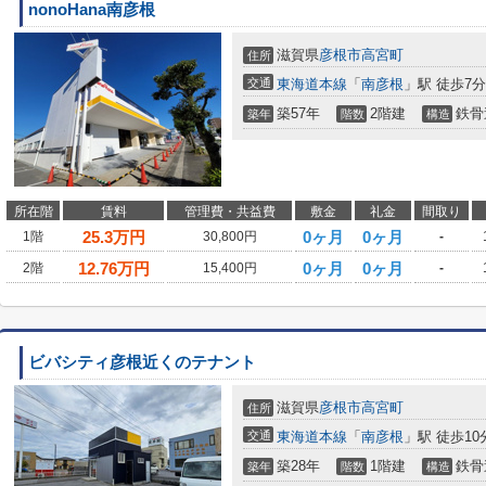
nonoHana南彦根
滋賀県
彦根市
高宮町
住所
交通
東海道本線
「
南彦根
」駅 徒歩7分
築57年
2階建
鉄骨
築年
階数
構造
所在階
賃料
管理費・共益費
敷金
礼金
間取り
25.3
万円
0ヶ月
0ヶ月
1階
30,800円
-
12.76
万円
0ヶ月
0ヶ月
2階
15,400円
-
ビバシティ彦根近くのテナント
滋賀県
彦根市
高宮町
住所
交通
東海道本線
「
南彦根
」駅 徒歩10
築28年
1階建
鉄骨
築年
階数
構造