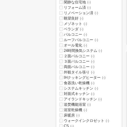
閑静な住宅地
(-)
リフォーム済
(-)
リノベーション済
(-)
眺望良好
(-)
メゾネット
(-)
ベランダ
(-)
バルコニー
(-)
ルーフバルコニー
(-)
オール電化
(-)
24時間換気システム
(-)
２面バルコニー
(-)
３面バルコニー
(-)
両面バルコニー
(-)
外観タイル張り
(-)
IHクッキングヒーター
(-)
食器洗い乾燥機
(-)
システムキッチン
(-)
対面式キッチン
(-)
アイランドキッチン
(-)
追焚機能浴室
(-)
浴室乾燥機
(-)
床暖房
(-)
ウォークインクロゼット
(-)
CS
(-)