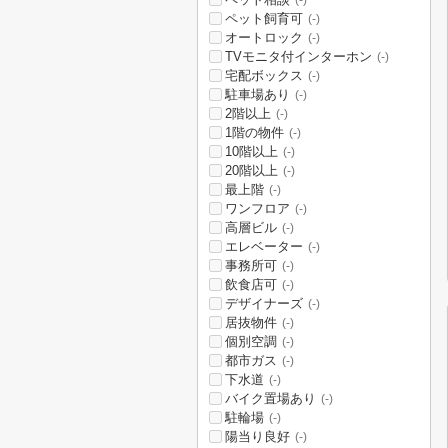
(-)
ペット飼育可
(-)
オートロック
(-)
TVモニタ付インターホン
(-)
宅配ボックス
(-)
駐車場あり
(-)
2階以上
(-)
1階の物件
(-)
10階以上
(-)
20階以上
(-)
最上階
(-)
ワンフロア
(-)
高層ビル
(-)
エレベーター
(-)
事務所可
(-)
飲食店可
(-)
デザイナーズ
(-)
居抜物件
(-)
個別空調
(-)
都市ガス
(-)
下水道
(-)
バイク置場あり
(-)
駐輪場
(-)
陽当り良好
(-)