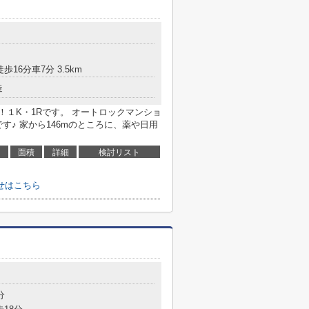
歩16分車7分 3.5km
造
！１K・1Rです。 オートロックマンショ
です♪ 家から146mのところに、薬や日用
面積
詳細
検討リスト
合わせはこちら
分