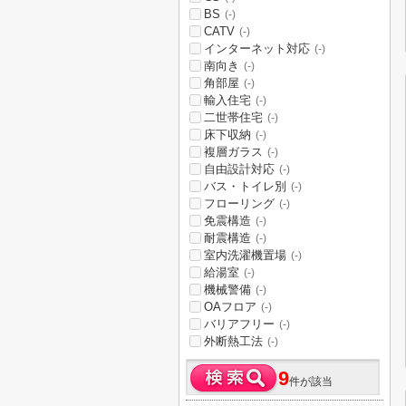
BS
(-)
CATV
(-)
インターネット対応
(-)
南向き
(-)
角部屋
(-)
輸入住宅
(-)
二世帯住宅
(-)
床下収納
(-)
複層ガラス
(-)
自由設計対応
(-)
バス・トイレ別
(-)
フローリング
(-)
免震構造
(-)
耐震構造
(-)
室内洗濯機置場
(-)
給湯室
(-)
機械警備
(-)
OAフロア
(-)
バリアフリー
(-)
外断熱工法
(-)
9
件が該当