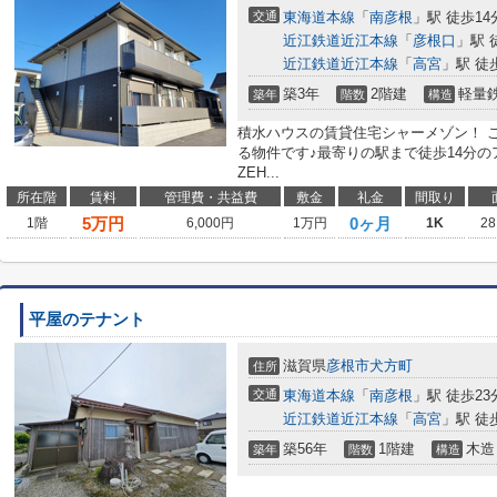
交通
東海道本線
「
南彦根
」駅 徒歩14
近江鉄道近江本線
「
彦根口
」駅 
近江鉄道近江本線
「
高宮
」駅 徒
築3年
2階建
軽量
築年
階数
構造
積水ハウスの賃貸住宅シャーメゾン！ 
る物件です♪最寄りの駅まで徒歩14分の
ZEH...
所在階
賃料
管理費・共益費
敷金
礼金
間取り
5
万円
0ヶ月
1階
6,000円
1万円
1K
28
平屋のテナント
滋賀県
彦根市
犬方町
住所
交通
東海道本線
「
南彦根
」駅 徒歩23
近江鉄道近江本線
「
高宮
」駅 徒
築56年
1階建
木造
築年
階数
構造