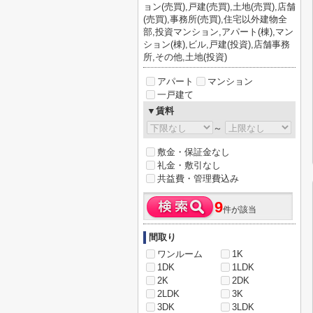
ョン(売買),戸建(売買),土地(売買),店舗
(売買),事務所(売買),住宅以外建物全
部,投資マンション,アパート(棟),マン
ション(棟),ビル,戸建(投資),店舗事務
所,その他,土地(投資)
アパート
マンション
一戸建て
▼賃料
～
敷金・保証金なし
礼金・敷引なし
共益費・管理費込み
9
件が該当
間取り
ワンルーム
1K
1DK
1LDK
2K
2DK
2LDK
3K
3DK
3LDK