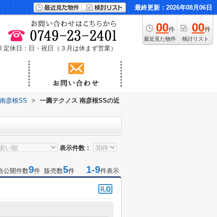
最終更新：2026年08月06日
00
00
件
件
最近見た物件
検討リスト
0
定休日：日・祝日（３月は休まず営業）
南彦根SS
>
一圓テクノス 南彦根SSの近
表示件数：
9
5
1-9
当公開件数
件 販売数
件
件表示