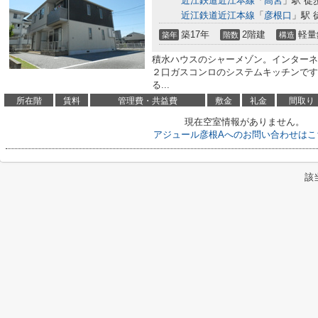
近江鉄道近江本線
「
高宮
」駅 徒
近江鉄道近江本線
「
彦根口
」駅 
築17年
2階建
軽量
築年
階数
構造
積水ハウスのシャーメゾン。インターネ
２口ガスコンロのシステムキッチンです
る...
所在階
賃料
管理費・共益費
敷金
礼金
間取り
現在空室情報がありません。
アジュール彦根Aへのお問い合わせはこ
該