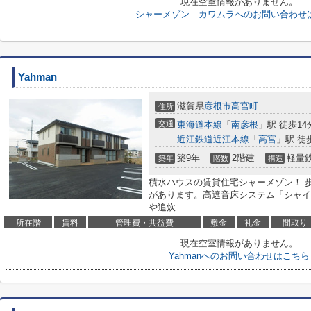
現在空室情報がありません。
シャーメゾン カワムラへのお問い合わせ
Yahman
滋賀県
彦根市
高宮町
住所
交通
東海道本線
「
南彦根
」駅 徒歩14
近江鉄道近江本線
「
高宮
」駅 徒
築9年
2階建
軽量
築年
階数
構造
積水ハウスの賃貸住宅シャーメゾン！ 歩
があります。高遮音床システム「シャイ
や追炊...
所在階
賃料
管理費・共益費
敷金
礼金
間取り
現在空室情報がありません。
Yahmanへのお問い合わせはこちら