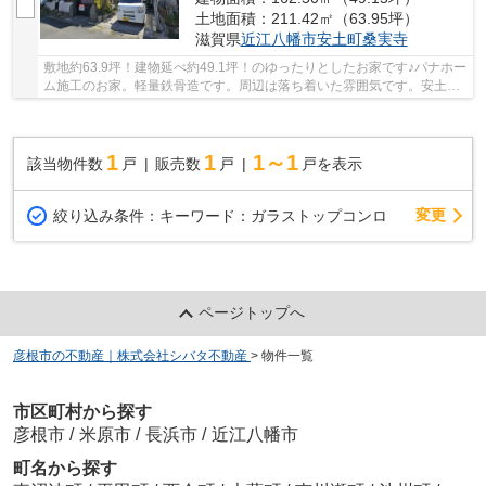
土地面積：211.42㎡（63.95坪）
滋賀県
近江八幡市
安土町桑実寺
敷地約63.9坪！建物延べ約49.1坪！のゆったりとしたお家です♪パナホー
ム施工のお家。軽量鉄骨造です。周辺は落ち着いた雰囲気です。安土町
マリエートまで徒歩7分。オール電化住宅です...
1
1
1～1
該当物件数
戸
販売数
戸
戸を表示
変更
絞り込み条件：
キーワード：ガラストップコンロ
ページトップへ
彦根市の不動産｜株式会社シバタ不動産
>
物件一覧
市区町村から探す
彦根市
/
米原市
/
長浜市
/
近江八幡市
町名から探す