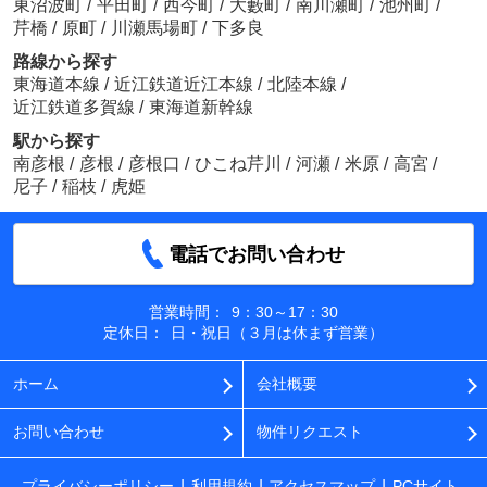
東沼波町
/
平田町
/
西今町
/
大藪町
/
南川瀬町
/
池州町
/
芹橋
/
原町
/
川瀬馬場町
/
下多良
路線から探す
東海道本線
/
近江鉄道近江本線
/
北陸本線
/
近江鉄道多賀線
/
東海道新幹線
駅から探す
南彦根
/
彦根
/
彦根口
/
ひこね芹川
/
河瀬
/
米原
/
高宮
/
尼子
/
稲枝
/
虎姫
電話でお問い合わせ
営業時間：
9：30～17：30
定休日：
日・祝日（３月は休まず営業）
ホーム
会社概要
お問い合わせ
物件リクエスト
プライバシーポリシー
利用規約
アクセスマップ
PCサイト