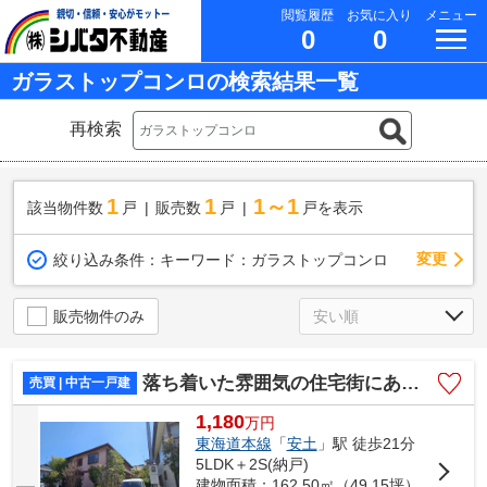
閲覧履歴
お気に入り
メニュー
0
0
ガラストップコンロの検索結果一覧
再検索
1
1
1～1
該当物件数
戸
販売数
戸
戸を表示
変更
絞り込み条件：
キーワード：ガラストップコンロ
販売物件のみ
落ち着いた雰囲気の住宅街にあるお家
売買 | 中古一戸建
1,180
万
円
東海道本線
「
安土
」駅 徒歩21分
5LDK＋2S(納戸)
建物面積：162.50㎡（49.15坪）