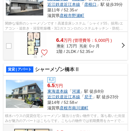
近江鉄道近江本線
「
彦根口
」駅 徒歩39分
築11年 / 52.35㎡
滋賀県
彦根市
野瀬町
閑静な場所のシャーメゾンです！高遮音床システム「シャイド55」採用♪エ
アコン・追炊き・浴室乾燥機・3口ガスコンロのシステムキッチン・防犯ガ
ラス・しゃ熱断熱複層ガラス・高効率給...
6.4
万
円
(管理費等：5,000円 )
1万円
0ヶ月
敷金
礼金
1階 / 2LDK / 52.35㎡
シャーメゾン橋本Ⅱ
賃貸 | アパート
礼0
6.5
万円
東海道本線
「
河瀬
」駅 徒歩8分
近江鉄道近江本線
「
尼子
」駅 徒歩23分
築14年 / 52.58㎡
滋賀県
彦根市
南川瀬町
積水ハウスの賃貸住宅シャーメゾン 陽当りが良い物件です。落ち着いた街並
みが魅力のアパートはこちらです。こちらの物件では初期費用をカードでお
支払いいただけます。パソコン快適、...