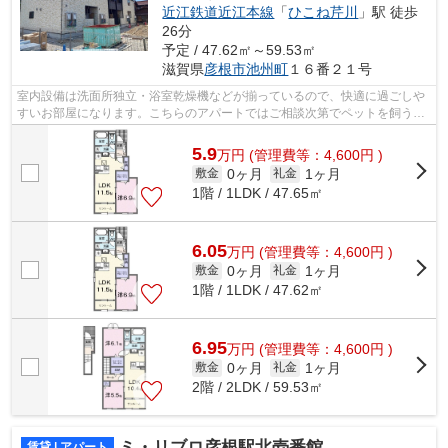
近江鉄道近江本線
「
ひこね芹川
」駅 徒歩
26分
予定 / 47.62㎡～59.53㎡
滋賀県
彦根市
池州町
１６番２１号
室内設備は洗面所独立・浴室乾燥機などが揃っているので、快適に過ごしや
すいお部屋になります。こちらのアパートではご相談次第でペットを飼うこ
とができます。こだわりを叶えられる...
5.9
万
円
(管理費等：4,600円 )
0ヶ月
1ヶ月
敷金
礼金
1階 / 1LDK / 47.65㎡
6.05
万
円
(管理費等：4,600円 )
0ヶ月
1ヶ月
敷金
礼金
1階 / 1LDK / 47.62㎡
6.95
万
円
(管理費等：4,600円 )
0ヶ月
1ヶ月
敷金
礼金
2階 / 2LDK / 59.53㎡
ミ・リブロ彦根駅北壱番館
賃貸 | アパート