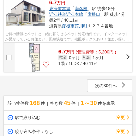
6.7
万円
東海道本線
「
南彦根
」駅 徒歩18分
近江鉄道近江本線
「
彦根口
」駅 徒歩4分
築2年 / 40.11㎡
滋賀県
彦根市
芹川町
１２７４番地
ご覧の情報はペットと一緒に暮らせるペット対応物件です。インターネット
が繋がっているお住まい、回線快適です。宅配ボックスあり！住まい探しを
するなら、ぜひ当社にお任せを！お客...
6.7
万
円
(管理費等：5,200円 )
0ヶ月
1ヶ月
敷金
礼金
1階 / 1LDK / 40.11㎡
次の30件へ
168
45
1～30
該当物件数
件
空き数
件
件を表示
駅で絞り込む
変更
変更
絞り込み条件：
なし