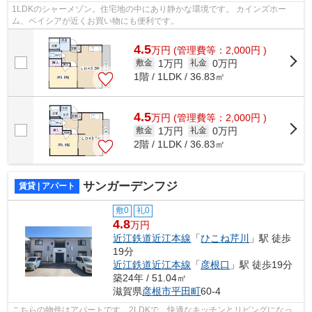
1LDKのシャーメゾン。住宅地の中にあり静かな環境です。 カインズホー
ム、ベイシアが近くお買い物にも便利です。
4.5
万
円
(管理費等：2,000円 )
1万円
0万円
敷金
礼金
1階 / 1LDK / 36.83㎡
4.5
万
円
(管理費等：2,000円 )
1万円
0万円
敷金
礼金
2階 / 1LDK / 36.83㎡
サンガーデンフジ
賃貸 | アパート
敷0
礼0
4.8
万円
近江鉄道近江本線
「
ひこね芹川
」駅 徒歩
19分
近江鉄道近江本線
「
彦根口
」駅 徒歩19分
築24年 / 51.04㎡
滋賀県
彦根市
平田町
60-4
こちらの物件はアパートです。2LDKで、快適なキッチンとリビングになっ