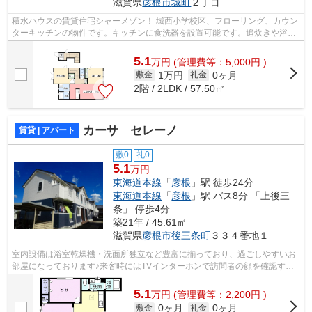
滋賀県
彦根市
城町
２丁目
積水ハウスの賃貸住宅シャーメゾン！ 城西小学校区、フローリング、カウン
ターキッチンの物件です。キッチンに食洗器を設置可能です。追炊きや浴室
乾燥機付きです！シャワー付き洗面台...
5.1
万
円
(管理費等：5,000円 )
1万円
0ヶ月
敷金
礼金
2階 / 2LDK / 57.50㎡
カーサ セレーノ
賃貸 | アパート
敷0
礼0
5.1
万円
東海道本線
「
彦根
」駅 徒歩24分
東海道本線
「
彦根
」駅 バス8分 「上後三
条」 停歩4分
築21年 / 45.61㎡
滋賀県
彦根市
後三条町
３３４番地１
室内設備は浴室乾燥機・洗面所独立など豊富に揃っており、過ごしやすいお
部屋になっております♪来客時にはTVインターホンで訪問者の顔を確認する
ことができます♪専有面積は45.61平米♪...
5.1
万
円
(管理費等：2,200円 )
0ヶ月
0ヶ月
敷金
礼金