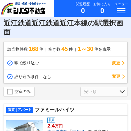
閲覧履歴
お気に入り
メニュー
0
0
近江鉄道近江鉄道近江本線の駅選択画
面
168
45
1～30
該当物件数
件
空き数
件
件を表示
駅で絞り込む
変更
変更
絞り込み条件：
なし
空室のみ
ファミールハイツ
賃貸 | アパート
礼0
2.4
万円