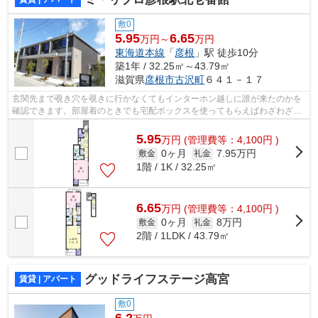
敷0
5.95
6.65
万円～
万円
東海道本線
「
彦根
」駅 徒歩10分
築1年 / 32.25㎡～43.79㎡
滋賀県
彦根市
古沢町
６４１－１７
玄関先まで覗き穴を覗きに行かなくてもインターホン越しに誰が来たのかを
確認できます。部屋着のときでも宅配ボックスを使ってもらえばわざわざ着
替えることなく荷物を配達してもらえ...
5.95
万
円
(管理費等：4,100円 )
0ヶ月
7.95万円
敷金
礼金
1階 / 1K / 32.25㎡
6.65
万
円
(管理費等：4,100円 )
0ヶ月
8万円
敷金
礼金
2階 / 1LDK / 43.79㎡
グッドライフステージ高宮
賃貸 | アパート
敷0
6.2