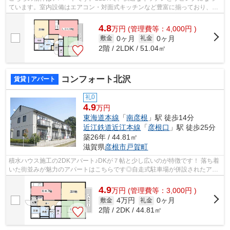
ています。室内設備はエアコン・対面式キッチンなど豊富に揃っており、過
ごしやすいお部屋になっております。来...
4.8
万
円
(管理費等：4,000円 )
0ヶ月
0ヶ月
敷金
礼金
2階 / 2LDK / 51.04㎡
コンフォート北沢
賃貸 | アパート
礼0
4.9
万円
東海道本線
「
南彦根
」駅 徒歩14分
近江鉄道近江本線
「
彦根口
」駅 徒歩25分
築26年 / 44.81㎡
滋賀県
彦根市
戸賀町
積水ハウス施工の2DKアパート♪DKが７帖と少し広いのが特徴です！ 落ち着
いた街並みが魅力のアパートはこちらです◎自走式駐車場が併設されたアパ
ートです◎駅まで歩いて14分ほどの、魅力...
4.9
万
円
(管理費等：3,000円 )
4万円
0ヶ月
敷金
礼金
2階 / 2DK / 44.81㎡