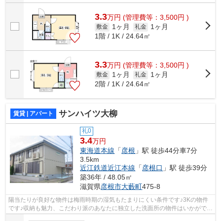
3.3
万
円
(管理費等：3,500円 )
1ヶ月
1ヶ月
敷金
礼金
1階 / 1K / 24.64㎡
3.3
万
円
(管理費等：3,500円 )
1ヶ月
1ヶ月
敷金
礼金
2階 / 1K / 24.64㎡
サンハイツ大柳
賃貸 | アパート
礼0
3.4
万円
東海道本線
「
彦根
」駅 徒歩44分車7分
3.5km
近江鉄道近江本線
「
彦根口
」駅 徒歩39分
築36年 / 48.05㎡
滋賀県
彦根市
大藪町
475-8
陽当たりが良好な物件は梅雨時期の湿気もたまりにくい条件です♪3Kの物件
です♪収納も魅力、こだわり派のあなたに独立した洗面所の物件はいかがでし
ょうか♪魅力も多い賃貸物件はいかがで...