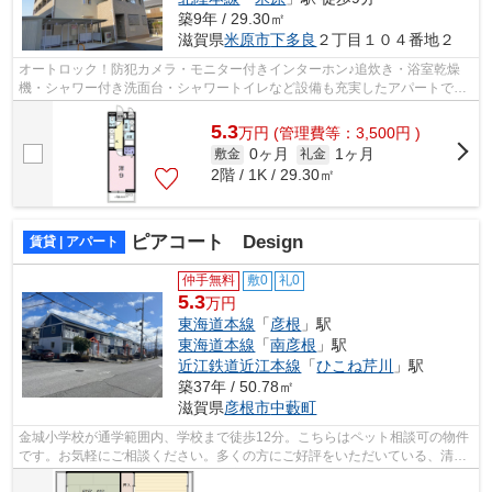
築9年 / 29.30㎡
滋賀県
米原市
下多良
２丁目１０４番地２
オートロック！防犯カメラ・モニター付きインターホン♪追炊き・浴室乾燥
機・シャワー付き洗面台・シャワートイレなど設備も充実したアパートで
す。
5.3
万
円
(管理費等：3,500円 )
0ヶ月
1ヶ月
敷金
礼金
2階 / 1K / 29.30㎡
ピアコート Design
賃貸 | アパート
仲手無料
敷0
礼0
5.3
万円
東海道本線
「
彦根
」駅
東海道本線
「
南彦根
」駅
近江鉄道近江本線
「
ひこね芹川
」駅
築37年 / 50.78㎡
滋賀県
彦根市
中藪町
金城小学校が通学範囲内、学校まで徒歩12分。こちらはペット相談可の物件
です。お気軽にご相談ください。多くの方にご好評をいただいている、清潔
感のある賃貸物件です。暮らしに役立...