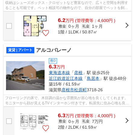
収納はシューズボックス・クロゼットなど豊富なので、広々と空間を利用す
ることも可能です。ペット相談可の物件なので、自分の部屋でペットを飼い
たいという方にもおすすめです。新築...
6.2
万
円
(管理費等：4,600円 )
0ヶ月
1ヶ月
敷金
礼金
1階 / 1LDK / 50.87㎡
アルコバレーノ
賃貸 | アパート
敷0
6.3
万円
東海道本線
「
彦根
」駅 徒歩25分
近江鉄道近江本線
「
鳥居本
」駅 徒歩48分
築15年 / 61.59㎡
滋賀県
彦根市
松原町
3718-26
フローリングの床で、木目調の温かな雰囲気が居心地を良くしてくれます。
モニターから顔が見えるTVインターホン付きです。転居先に住み心地も良い
こちらの賃貸物件。充実した新生活を...
6.3
万
円
(管理費等：4,000円 )
0ヶ月
7万円
敷金
礼金
2階 / 2LDK / 61.59㎡