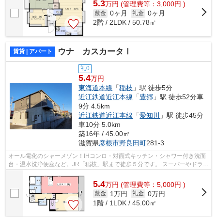
5.3
万
円
(管理費等：3,000円 )
0ヶ月
0ヶ月
敷金
礼金
2階 / 2LDK / 50.78㎡
ウナ カスカータⅠ
賃貸 | アパート
礼0
5.4
万円
東海道本線
「
稲枝
」駅 徒歩5分
近江鉄道近江本線
「
豊郷
」駅 徒歩52分車
9分 4.5km
近江鉄道近江本線
「
愛知川
」駅 徒歩45分
車10分 5.0km
築16年 / 45.00㎡
滋賀県
彦根市
野良田町
281-3
オール電化のシャーメゾン！IHコンロ・対面式キッチン・シャワー付き洗面
台・温水洗浄便座など。JR「稲枝」駅まで徒歩５分です。 スーパーやドラッ
グストアも徒歩圏内にあり生活に便利...
5.4
万
円
(管理費等：5,000円 )
1万円
0万円
敷金
礼金
1階 / 1LDK / 45.00㎡