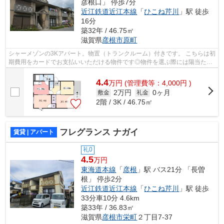
彦根口」 停歩7分
近江鉄道近江本線
「
ひこね芹川
」駅 徒歩
16分
築32年 / 46.75㎡
滋賀県
彦根市
原町
シャーメゾンの3Kアパート。物置（トランクルーム）付きです。 こちらは初
期費用をカードでお支払いいただける物件です◎物件を選ぶ際には陽当たり
の良い物件を探したいですね◎今回はそ...
4.4
万
円
(管理費等：4,000円 )
2万円
0ヶ月
敷金
礼金
2階 / 3K / 46.75㎡
フレグランス ナガイ
賃貸 | アパート
礼0
4.5
万円
東海道本線
「
彦根
」駅 バス21分 「長曽
根」 停歩2分
近江鉄道近江本線
「
ひこね芹川
」駅 徒歩
33分車10分 4.6km
築33年 / 36.83㎡
滋賀県
彦根市
栄町
２丁目7-37