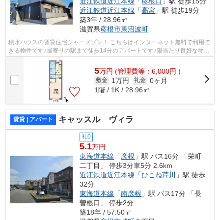
近江鉄道近江本線
「
彦根口
」駅 徒歩15分
近江鉄道近江本線
「
高宮
」駅 徒歩19分
築3年 / 28.96㎡
滋賀県
彦根市
東沼波町
積水ハウスの賃貸住宅シャーメゾン！ こちらはインターネット無料で利用で
きる物件です♪最寄りの駅まで徒歩14分のアパートです♪陽当たり良好な物件
です♪ ZEH（ネット・ゼロ・エネルギ...
5
万
円
(管理費等：6,000円 )
1万円
0ヶ月
敷金
礼金
1階 / 1K / 28.96㎡
キャッスル ヴィラ
賃貸 | アパート
礼0
5.1
万円
東海道本線
「
彦根
」駅 バス16分 「栄町
二丁目」 停歩3分車5分 2.6km
近江鉄道近江本線
「
ひこね芹川
」駅 徒歩
32分
東海道本線
「
南彦根
」駅 バス17分 「長
曽根口」 停歩2分
築18年 / 57.50㎡