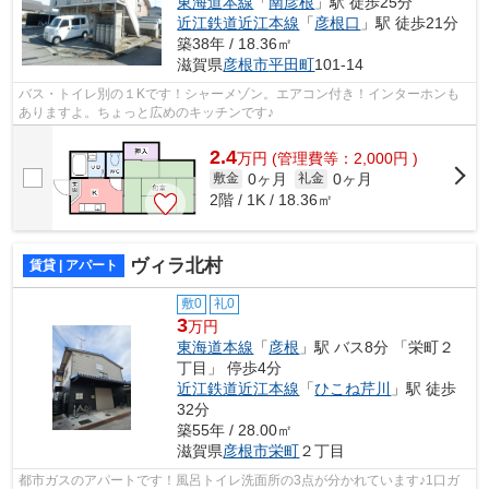
東海道本線
「
南彦根
」駅 徒歩25分
近江鉄道近江本線
「
彦根口
」駅 徒歩21分
築38年 / 18.36㎡
滋賀県
彦根市
平田町
101-14
バス・トイレ別の１Kです！シャーメゾン。エアコン付き！インターホンも
ありますよ。ちょっと広めのキッチンです♪
2.4
万
円
(管理費等：2,000円 )
0ヶ月
0ヶ月
敷金
礼金
2階 / 1K / 18.36㎡
ヴィラ北村
賃貸 | アパート
敷0
礼0
3
万円
東海道本線
「
彦根
」駅 バス8分 「栄町２
丁目」 停歩4分
近江鉄道近江本線
「
ひこね芹川
」駅 徒歩
32分
築55年 / 28.00㎡
滋賀県
彦根市
栄町
２丁目
都市ガスのアパートです！風呂トイレ洗面所の3点が分かれています♪1口ガ