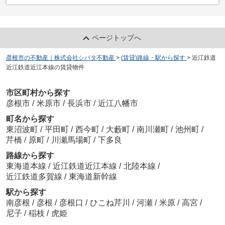
ページトップへ
彦根市の不動産｜株式会社シバタ不動産
>
(賃貸)路線・駅から探す
>
近江鉄道
近江鉄道近江本線の賃貸物件
市区町村から探す
彦根市
/
米原市
/
長浜市
/
近江八幡市
町名から探す
東沼波町
/
平田町
/
西今町
/
大藪町
/
南川瀬町
/
池州町
/
芹橋
/
原町
/
川瀬馬場町
/
下多良
路線から探す
東海道本線
/
近江鉄道近江本線
/
北陸本線
/
近江鉄道多賀線
/
東海道新幹線
駅から探す
南彦根
/
彦根
/
彦根口
/
ひこね芹川
/
河瀬
/
米原
/
高宮
/
尼子
/
稲枝
/
虎姫