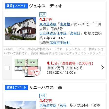
ジュネス ディオ
賃貸 | アパート
礼0
4.1
万円
東海道本線
「
南彦根
」駅 バス9分 「平田
大沢」 停歩3分
近江鉄道近江本線
「
彦根口
」駅 徒歩26分
築36年 / 41.00㎡
滋賀県
彦根市
平田町
ベルロードに近い住宅街の中のアパートです。トランクルーム（物置）が付
いていて便利です。 薬や日用品を買うのに便利なディスカウントドラッグ コ
スモス ベルロード店まで、314mです...
4.1
万
円
(管理費等：2,000円 )
2万円
0ヶ月
敷金
礼金
2階 / 2DK / 41.00㎡
サニーハウス 森
賃貸 | アパート
礼0
4.4
万円
東海道本線
「
彦根
」駅 バス14分 「名神