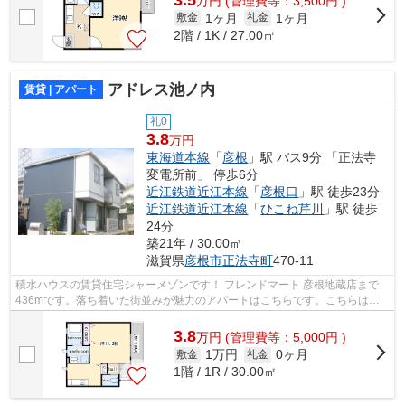
万
円
(管理費等：3,500円 )
1ヶ月
1ヶ月
敷金
礼金
2階 / 1K / 27.00㎡
アドレス池ノ内
賃貸 | アパート
礼0
3.8
万円
東海道本線
「
彦根
」駅 バス9分 「正法寺
変電所前」 停歩6分
近江鉄道近江本線
「
彦根口
」駅 徒歩23分
近江鉄道近江本線
「
ひこね芹川
」駅 徒歩
24分
築21年 / 30.00㎡
滋賀県
彦根市
正法寺町
470-11
積水ハウスの賃貸住宅シャーメゾンです！ フレンドマート 彦根地蔵店まで
436mです。落ち着いた街並みが魅力のアパートはこちらです。こちらは大
型タウン内の物件です。彦根市内の物件...
3.8
万
円
(管理費等：5,000円 )
1万円
0ヶ月
敷金
礼金
1階 / 1R / 30.00㎡