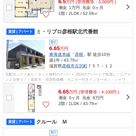
6.5
万
円
(管理費等：3,000円 )
1万円
0ヶ月
敷金
礼金
1階 / 2LDK / 52.58㎡
ミ・リブロ彦根駅北弐番館
賃貸 | アパート
敷0
6.65
万円
東海道本線
「
彦根
」駅 徒歩10分
築1年 / 43.79㎡
滋賀県
彦根市
古沢町
７５７－１２
宅配ボックスあり！ネット無料のアパート♪ZEHのアパートで快適に！エアコ
ン２台有り！！追炊き・浴室乾燥機・モニター付きインターホン・シャワー
付き洗面台・温水洗浄便座など設備も...
6.65
万
円
(管理費等：4,100円 )
0ヶ月
8万円
敷金
礼金
2階 / 1LDK / 43.79㎡
クルール Ｍ
賃貸 | アパート
敷0