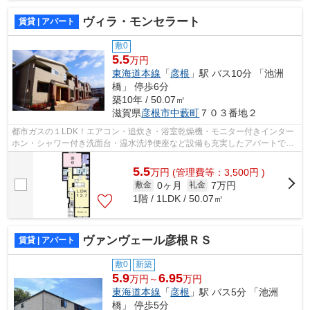
ヴィラ・モンセラート
賃貸 | アパート
敷0
5.5
万円
東海道本線
「
彦根
」駅 バス10分 「池洲
橋」 停歩6分
築10年 / 50.07㎡
滋賀県
彦根市
中藪町
７０３番地２
都市ガスの１LDK！エアコン・追炊き・浴室乾燥機・モニター付きインター
ホン・シャワー付き洗面台・温水洗浄便座など設備も充実したアパートです♪
サンルームがあるので花粉などが気に...
5.5
万
円
(管理費等：3,500円 )
0ヶ月
7万円
敷金
礼金
1階 / 1LDK / 50.07㎡
ヴァンヴェール彦根ＲＳ
賃貸 | アパート
敷0
新築
5.9
6.95
万円～
万円
東海道本線
「
彦根
」駅 バス5分 「池洲
橋」 停歩5分