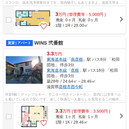
スコンロ。温水洗浄便座付きです。室内物干しもありますよ。滋賀大学まで
徒歩9分です
3
万
円
(管理費等：5,000円 )
0ヶ月
0ヶ月
敷金
礼金
1階 / 1R / 28.00㎡
WINS 弐番館
賃貸 | アパート
3.3
万円
東海道本線
「
南彦根
」駅 バス8分 「松田
団地」 停歩3分
東海道本線
「
彦根
」駅 バス18分 「松田
団地」 停歩3分
築28年 / 24.64㎡～28.46㎡
滋賀県
彦根市
西今町
洋室8帖！ディンプルキー、モニター付きインターホン、室内には非常ベル
も着いているので安心です。楽しく快適な一人暮らしを実現するこの物件。
洗濯物を干せるバルコニーがあります。...
3.3
万
円
(管理費等：3,500円 )
1ヶ月
1ヶ月
敷金
礼金
1階 / 1K / 28.46㎡