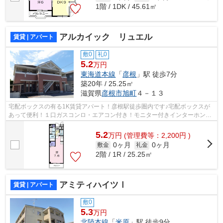
1階 / 1DK / 45.61㎡
アルカイック リュエル
賃貸 | アパート
敷0
礼0
5.2
万円
東海道本線
「
彦根
」駅 徒歩7分
築20年 / 25.25㎡
滋賀県
彦根市
旭町
４－１３
宅配ボックスの有る1K賃貸アパート！彦根駅徒歩圏内です♪宅配ボックスが
あって便利！１口ガスコンロ・エアコン付き！モニター付きインターホンと
防犯カメラで安心。
5.2
万
円
(管理費等：2,200円 )
0ヶ月
0ヶ月
敷金
礼金
2階 / 1R / 25.25㎡
アミティハイツⅠ
賃貸 | アパート
敷0
5.3
万円
北陸本線
「
米原
」駅 徒歩9分