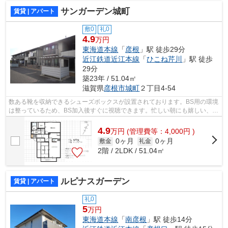
サンガーデン城町
賃貸 | アパート
敷0
礼0
4.9
万円
東海道本線
「
彦根
」駅 徒歩29分
近江鉄道近江本線
「
ひこね芹川
」駅 徒歩
29分
築23年 / 51.04㎡
滋賀県
彦根市
城町
２丁目4-54
数ある靴を収納できるシューズボックスが設置されております。BS用の環境
は整っているため、BS加入後すぐに視聴できます。忙しい朝にも嬉しい、洗
面所が独立している物件。来訪者の顔...
4.9
万
円
(管理費等：4,000円 )
0ヶ月
0ヶ月
敷金
礼金
2階 / 2LDK / 51.04㎡
ルピナスガーデン
賃貸 | アパート
礼0
5
万円
東海道本線
「
南彦根
」駅 徒歩14分