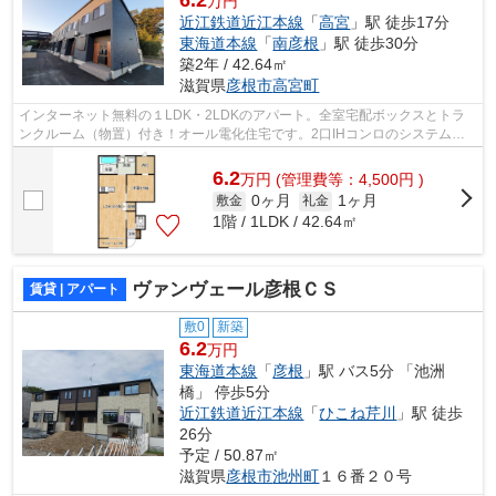
万円
近江鉄道近江本線
「
高宮
」駅 徒歩17分
東海道本線
「
南彦根
」駅 徒歩30分
築2年 / 42.64㎡
滋賀県
彦根市
高宮町
インターネット無料の１LDK・2LDKのアパート。全室宅配ボックスとトラ
ンクルーム（物置）付き！オール電化住宅です。2口IHコンロのシステムキ
ッチン、追炊きや浴室乾燥機付き。サンル...
6.2
万
円
(管理費等：4,500円 )
0ヶ月
1ヶ月
敷金
礼金
1階 / 1LDK / 42.64㎡
ヴァンヴェール彦根ＣＳ
賃貸 | アパート
敷0
新築
6.2
万円
東海道本線
「
彦根
」駅 バス5分 「池洲
橋」 停歩5分
近江鉄道近江本線
「
ひこね芹川
」駅 徒歩
26分
予定 / 50.87㎡
滋賀県
彦根市
池州町
１６番２０号