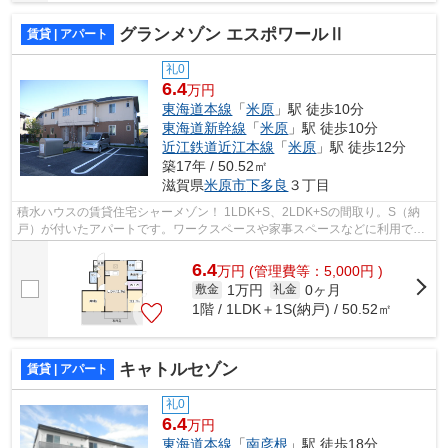
グランメゾン エスポワールⅡ
賃貸 | アパート
礼0
6.4
万円
東海道本線
「
米原
」駅 徒歩10分
東海道新幹線
「
米原
」駅 徒歩10分
近江鉄道近江本線
「
米原
」駅 徒歩12分
築17年 / 50.52㎡
滋賀県
米原市
下多良
３丁目
積水ハウスの賃貸住宅シャーメゾン！ 1LDK+S、2LDK+Sの間取り。S（納
戸）が付いたアパートです。ワークスペースや家事スペースなどに利用でき
ます♪ ３口ガスコンロのついたシステムキ...
6.4
万
円
(管理費等：5,000円 )
1万円
0ヶ月
敷金
礼金
1階 / 1LDK＋1S(納戸) / 50.52㎡
キャトルセゾン
賃貸 | アパート
礼0
6.4
万円
東海道本線
「
南彦根
」駅 徒歩18分