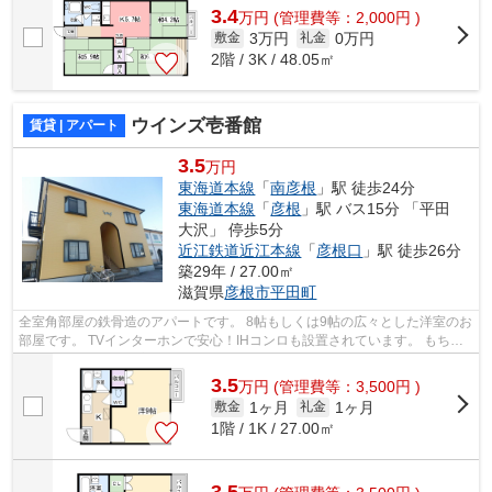
3.4
万
円
(管理費等：2,000円 )
3万円
0万円
敷金
礼金
2階 / 3K / 48.05㎡
ウインズ壱番館
賃貸 | アパート
3.5
万円
東海道本線
「
南彦根
」駅 徒歩24分
東海道本線
「
彦根
」駅 バス15分 「平田
大沢」 停歩5分
近江鉄道近江本線
「
彦根口
」駅 徒歩26分
築29年 / 27.00㎡
滋賀県
彦根市
平田町
全室角部屋の鉄骨造のアパートです。 8帖もしくは9帖の広々とした洋室のお
部屋です。 TVインターホンで安心！IHコンロも設置されています。 もちろ
んエアコン付き。全室バルコニーも付...
3.5
万
円
(管理費等：3,500円 )
1ヶ月
1ヶ月
敷金
礼金
1階 / 1K / 27.00㎡
3.5