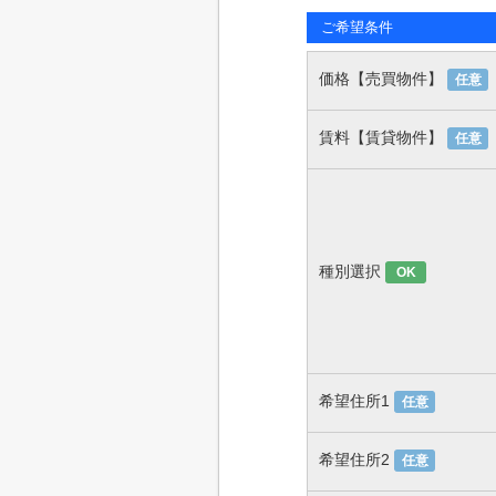
ご希望条件
価格【売買物件】
任意
賃料【賃貸物件】
任意
種別選択
OK
希望住所1
任意
希望住所2
任意