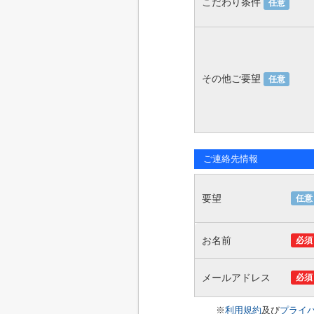
こだわり条件
任意
その他ご要望
任意
ご連絡先情報
要望
任意
お名前
必須
メールアドレス
必須
※
利用規約
及び
プライ