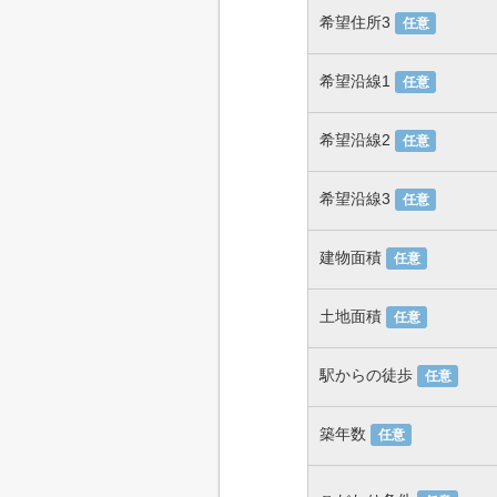
希望住所3
任意
希望沿線1
任意
希望沿線2
任意
希望沿線3
任意
建物面積
任意
土地面積
任意
駅からの徒歩
任意
築年数
任意