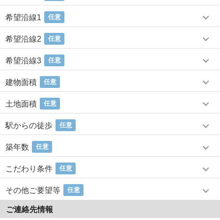
希望沿線1
任意
希望沿線2
任意
希望沿線3
任意
建物面積
任意
土地面積
任意
駅からの徒歩
任意
築年数
任意
こだわり条件
任意
その他ご要望等
任意
ご連絡先情報