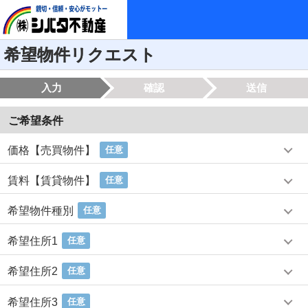
希望物件リクエスト
入力
確認
送信
ご希望条件
価格【売買物件】
任意
賃料【賃貸物件】
任意
希望物件種別
任意
希望住所1
任意
希望住所2
任意
希望住所3
任意