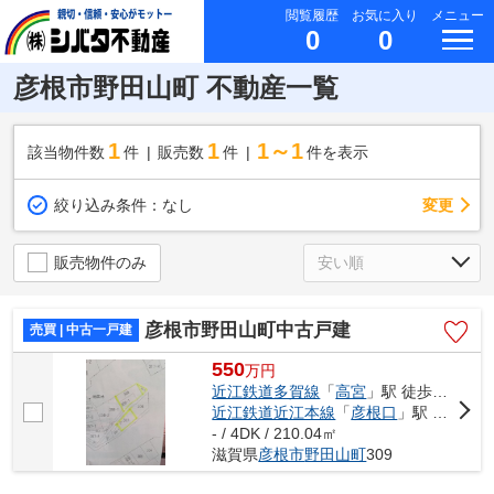
閲覧履歴
お気に入り
メニュー
0
0
彦根市野田山町 不動産一覧
1
1
1～1
該当物件数
件
販売数
件
件を表示
変更
絞り込み条件：
なし
販売物件のみ
彦根市野田山町中古戸建
売買 | 中古一戸建
550
万
円
近江鉄道多賀線
「
高宮
」駅 徒歩45分
近江鉄道近江本線
「
彦根口
」駅 徒歩42分
- / 4DK / 210.04㎡
滋賀県
彦根市
野田山町
309