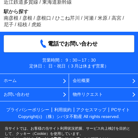
近江鉄道多賀線
/
東海道新幹線
駅から探す
南彦根
/
彦根
/
彦根口
/
ひこね芹川
/
河瀬
/
米原
/
高宮
/
尼子
/
稲枝
/
虎姫
電話でお問い合わせ
営業時間：
9：30～17：30
定休日：
日・祝日（３月は休まず営業）
ホーム
会社概要
お問い合わせ
物件リクエスト
プライバシーポリシー
利用規約
アクセスマップ
PCサイト
Copyright(c) （株）シバタ不動産 All rights reserved.
当サイトでは、お客様の当サイト利用状況把握、サービス向上検討を目的と
して、クッキー（Cookie）を使用しています。