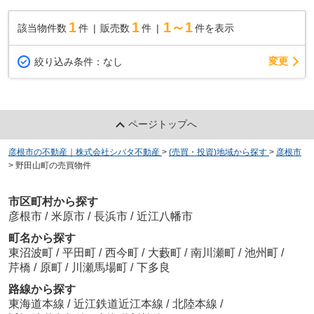
1
1
1～1
該当物件数
件
販売数
件
件を表示
変更
絞り込み条件：
なし
ページトップへ
彦根市の不動産｜株式会社シバタ不動産
>
(売買・投資)地域から探す
>
彦根市
>
野田山町の売買物件
市区町村から探す
彦根市
/
米原市
/
長浜市
/
近江八幡市
町名から探す
東沼波町
/
平田町
/
西今町
/
大藪町
/
南川瀬町
/
池州町
/
芹橋
/
原町
/
川瀬馬場町
/
下多良
路線から探す
東海道本線
/
近江鉄道近江本線
/
北陸本線
/