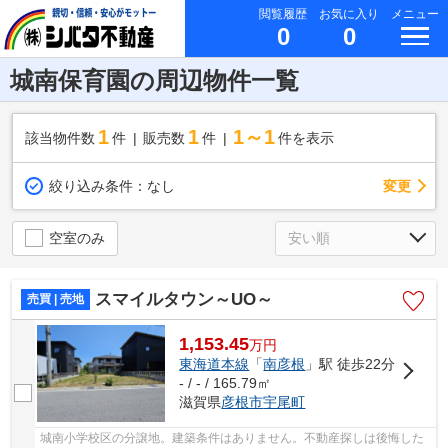
閲覧履歴
お気に入り
メニュー
0
0
城南保育園の周辺物件一覧
1
1
1～1
該当物件数
件
販売数
件
件を表示
変更
絞り込み条件：
なし
空室のみ
スマイルタウン～UO～
売買 | 売地
1,153.45
万
円
東海道本線
「
南彦根
」駅 徒歩22分
- / - / 165.79㎡
滋賀県
彦根市
宇尾町
城南小学校区の分譲地。建築条件はありません。不動産探しは後悔した