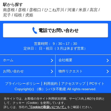
駅から探す
南彦根
/
彦根
/
彦根口
/
ひこね芹川
/
河瀬
/
米原
/
高宮
/
尼子
/
稲枝
/
虎姫
電話でお問い合わせ
営業時間：
9：30～17：30
定休日：
日・祝日（３月は休まず営業）
ホーム
会社概要
お問い合わせ
物件リクエスト
プライバシーポリシー
利用規約
アクセスマップ
PCサイト
Copyright(c) （株）シバタ不動産 All rights reserved.
当サイトでは、お客様の当サイト利用状況把握、サービス向上検討を目的と
して、クッキー（Cookie）を使用しています。
詳しくは、当社の
「Cookieの取扱いについて」
をご確認ください。