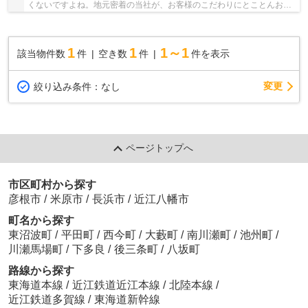
くないですよね。地元密着の当社が、お客様のこだわりにとことんお応
えします。ぜひお気軽にお問い合わせください。
1
1
1～1
該当物件数
件
空き数
件
件を表示
変更
絞り込み条件：
なし
ページトップへ
市区町村から探す
彦根市
/
米原市
/
長浜市
/
近江八幡市
町名から探す
東沼波町
/
平田町
/
西今町
/
大藪町
/
南川瀬町
/
池州町
/
川瀬馬場町
/
下多良
/
後三条町
/
八坂町
路線から探す
東海道本線
/
近江鉄道近江本線
/
北陸本線
/
近江鉄道多賀線
/
東海道新幹線