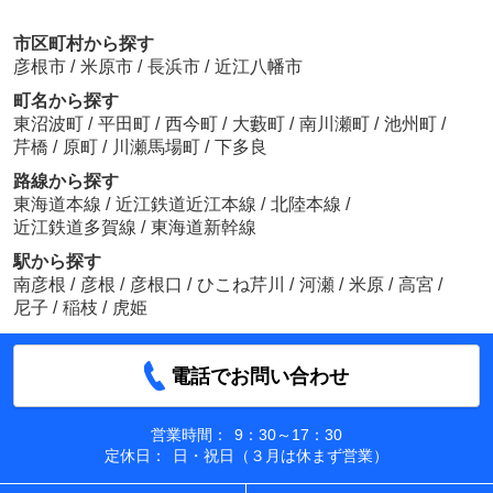
市区町村から探す
彦根市
/
米原市
/
長浜市
/
近江八幡市
町名から探す
東沼波町
/
平田町
/
西今町
/
大藪町
/
南川瀬町
/
池州町
/
芹橋
/
原町
/
川瀬馬場町
/
下多良
路線から探す
東海道本線
/
近江鉄道近江本線
/
北陸本線
/
近江鉄道多賀線
/
東海道新幹線
駅から探す
南彦根
/
彦根
/
彦根口
/
ひこね芹川
/
河瀬
/
米原
/
高宮
/
尼子
/
稲枝
/
虎姫
電話でお問い合わせ
営業時間：
9：30～17：30
定休日：
日・祝日（３月は休まず営業）