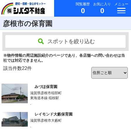
閲覧履歴
お気に入り
メニュー
0
0
彦根市の保育園
スポットを絞り込む
※物件情報の周辺施設紹介のページであり、各店舗への問い合わせは当
社では対応できません。
該当件数
22
件
みづほ保育園
滋賀県彦根市稲部町
東海道本線 稲枝駅
-
レイモンド大藪保育園
滋賀県彦根市大藪町
-