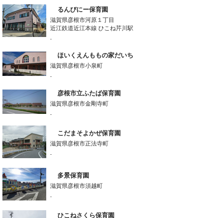
るんびにー保育園
滋賀県彦根市河原１丁目
近江鉄道近江本線 ひこね芹川駅
-
ほいくえんももの家だいち
滋賀県彦根市小泉町
-
彦根市立ふたば保育園
滋賀県彦根市金剛寺町
-
こだまそよかぜ保育園
滋賀県彦根市正法寺町
-
多景保育園
滋賀県彦根市須越町
-
ひこねさくら保育園