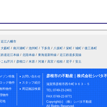
近江八幡市
大藪町
/
南川瀬町
/
池州町
/
下多良
/
八坂町
/
栄町
/
城町
/
後三条町
江鉄道近江本線
/
北陸本線
/
東海道新幹線
/
近江鉄道多賀線
ひこね芹川
/
彦根口
/
米原
/
河瀬
/
高宮
/
稲枝
/
尼子
/
安土
彦根市の不動産｜株式会社シバタ
メゾン特集
お問い合わせ
ロック物件
スタッフ紹介
滋賀県彦根市西今町９６３－５
無料物件
周辺施設検索
TEL:0749-23-2401
理物件
FAX:0749-22-9771
宅地
Copyright(c) （株）シバタ不動産
All Rights Reserved.