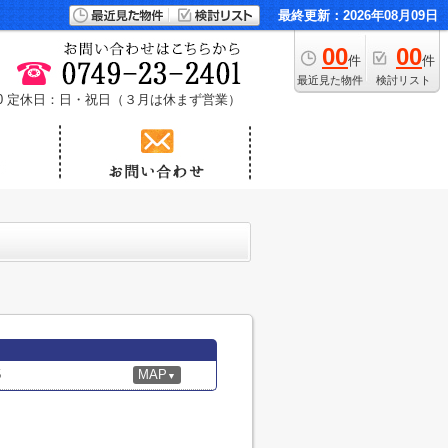
最終更新：2026年08月09日
00
00
件
件
最近見た物件
検討リスト
0
定休日：日・祝日（３月は休まず営業）
5
MAP
▼