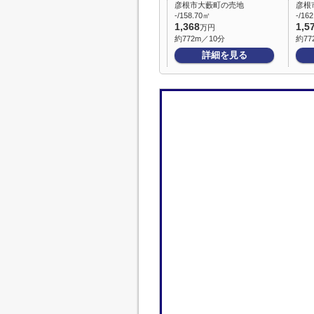
彦根市大藪町の売地
彦根
-/158.70㎡
-/16
1,368
1,5
万円
約772m／10分
約77
詳細を見る