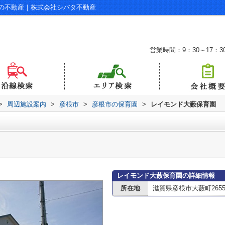
の不動産｜株式会社シバタ不動産
営業時間：9：30～17：3
>
周辺施設案内
>
彦根市
>
彦根市の保育園
>
レイモンド大藪保育園
レイモンド大藪保育園の詳細情報
所在地
滋賀県彦根市大藪町265