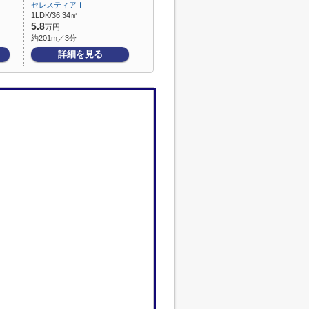
セレスティアⅠ
1LDK/36.34㎡
5.8
万円
約201m／3分
詳細を見る