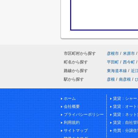
市区町村から探す
彦根市
/
米原市
/
町名から探す
平田町
/
西今町
/
路線から探す
東海道本線
/
近
駅から探す
彦根
/
南彦根
/
ホーム
賃貸：シャー
会社概要
賃貸：オート
プライバシーポリシー
賃貸：ネット
利用規約
賃貸：自社管
サイトマップ
売買：分譲住