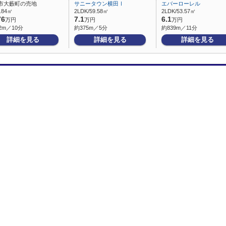
市大藪町の売地
サニータウン横田Ⅰ
エバーローレル
2.84㎡
2LDK/59.58㎡
2LDK/53.57㎡
76
7.1
6.1
万円
万円
万円
2m／10分
約375m／5分
約839m／11分
詳細を見る
詳細を見る
詳細を見る