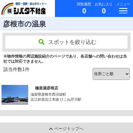
閲覧履歴
お気に入り
メニュー
0
0
彦根市の温泉
スポットを絞り込む
※物件情報の周辺施設紹介のページであり、各店舗への問い合わせは当
社では対応できません。
該当件数
1
件
極楽湯彦根店
滋賀県彦根市西沼波町
近江鉄道近江本線 ひこね芹川駅
-
ページトップへ