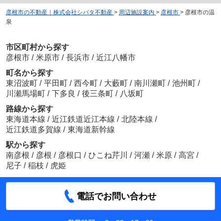
彦根市の不動産｜株式会社シバタ不動産
>
周辺施設案内
>
彦根市
>
彦根市の温
泉
市区町村から探す
彦根市
/
米原市
/
長浜市
/
近江八幡市
町名から探す
東沼波町
/
平田町
/
西今町
/
大藪町
/
南川瀬町
/
池州町
/
川瀬馬場町
/
下多良
/
後三条町
/
八坂町
路線から探す
東海道本線
/
近江鉄道近江本線
/
北陸本線
/
近江鉄道多賀線
/
東海道新幹線
駅から探す
南彦根
/
彦根
/
彦根口
/
ひこね芹川
/
河瀬
/
米原
/
高宮
/
尼子
/
稲枝
/
虎姫
電話でお問い合わせ