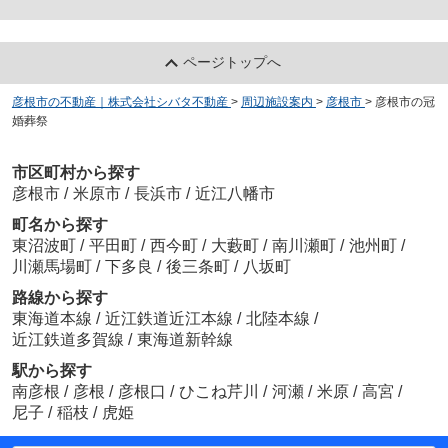
ページトップへ
彦根市の不動産｜株式会社シバタ不動産
>
周辺施設案内
>
彦根市
>
彦根市の冠
婚葬祭
市区町村から探す
彦根市
/
米原市
/
長浜市
/
近江八幡市
町名から探す
東沼波町
/
平田町
/
西今町
/
大藪町
/
南川瀬町
/
池州町
/
川瀬馬場町
/
下多良
/
後三条町
/
八坂町
路線から探す
東海道本線
/
近江鉄道近江本線
/
北陸本線
/
近江鉄道多賀線
/
東海道新幹線
駅から探す
南彦根
/
彦根
/
彦根口
/
ひこね芹川
/
河瀬
/
米原
/
高宮
/
尼子
/
稲枝
/
虎姫