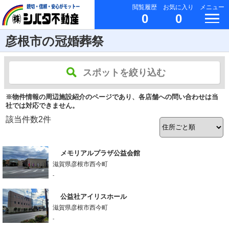
閲覧履歴
お気に入り
メニュー
0
0
彦根市の冠婚葬祭
スポットを絞り込む
※物件情報の周辺施設紹介のページであり、各店舗への問い合わせは当
社では対応できません。
該当件数
2
件
メモリアルプラザ公益会館
滋賀県彦根市西今町
-
公益社アイリスホール
滋賀県彦根市西今町
-