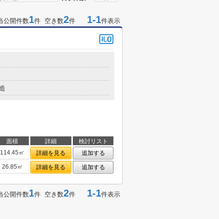
1
2
1-1
当公開件数
件 空き数
件
件表示
造
面積
詳細
検討リスト
114.45㎡
詳細を見る
追加する
26.85㎡
詳細を見る
追加する
1
2
1-1
当公開件数
件 空き数
件
件表示