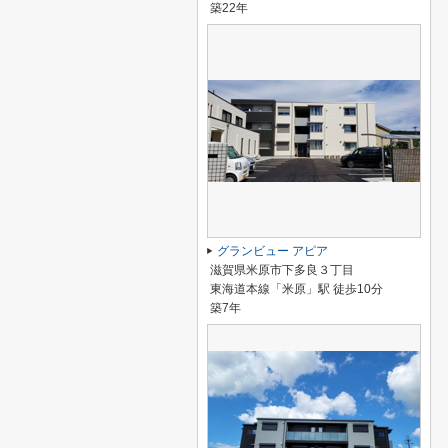
築22年
グランビュー アピア
滋賀県米原市下多良３丁目
東海道本線「米原」駅 徒歩10分
築7年