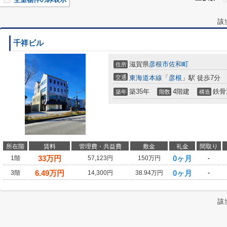
該
千祥ビル
滋賀県
彦根市
佐和町
住所
交通
東海道本線
「
彦根
」駅 徒歩7分
築35年
4階建
鉄骨
築年
階数
構造
所在階
賃料
管理費・共益費
敷金
礼金
間取り
33
万円
0ヶ月
1階
57,123円
150万円
-
6.49
万円
0ヶ月
3階
14,300円
38.94万円
-
該