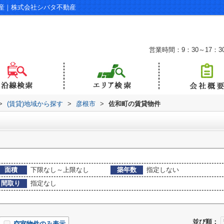
産｜株式会社シバタ不動産
営業時間：9：30～17：3
>
(賃貸)地域から探す
>
彦根市
>
佐和町の賃貸物件
面積
下限なし～上限なし
築年数
指定しない
間取り
指定なし
並び順：
空室物件のみ表示