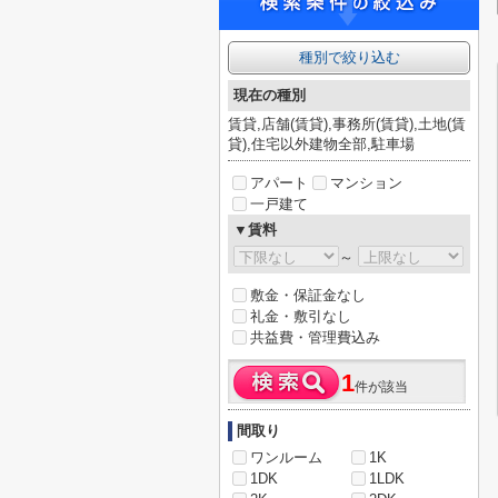
種別で絞り込む
現在の種別
賃貸,店舗(賃貸),事務所(賃貸),土地(賃
貸),住宅以外建物全部,駐車場
アパート
マンション
一戸建て
▼賃料
～
敷金・保証金なし
礼金・敷引なし
共益費・管理費込み
1
件が該当
間取り
ワンルーム
1K
1DK
1LDK