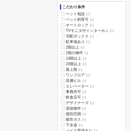
こだわり条件
ペット相談
(-)
ペット飼育可
(-)
オートロック
(-)
TVモニタ付インターホン
(-)
宅配ボックス
(-)
駐車場あり
(-)
2階以上
(-)
1階の物件
(-)
10階以上
(-)
20階以上
(-)
最上階
(-)
ワンフロア
(-)
高層ビル
(-)
エレベーター
(-)
事務所可
(-)
飲食店可
(-)
デザイナーズ
(-)
居抜物件
(-)
個別空調
(-)
都市ガス
(-)
下水道
(-)
バイク置場あり
(-)