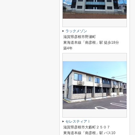
ラックメゾン
滋賀県彦根市野瀬町
東海道本線「南彦根」駅 徒歩18分
築4年
セレスティアⅠ
滋賀県彦根市大藪町２５０７
東海道本線「南彦根」駅 バス10