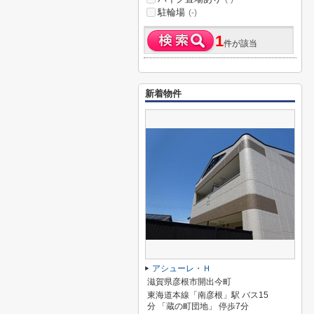
駐輪場
(-)
1
件が該当
新着物件
アシューレ・Ｈ
滋賀県彦根市開出今町
東海道本線「南彦根」駅 バス15
分 「蔵の町団地」 停歩7分