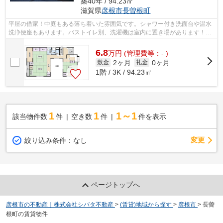
築40年 / 94.23㎡
滋賀県
彦根市
長曽根町
平屋の借家！中庭もある落ち着いた雰囲気です。シャワー付き洗面台や温水
洗浄便座もあります。バストイレ別、洗濯機は室内に置き場があります！都
市ガスの物件ですよ♪
6.8
万
円
(管理費等：- )
2ヶ月
0ヶ月
敷金
礼金
1階 / 3K / 94.23㎡
1
1
1～1
該当物件数
件
空き数
件
件を表示
変更
絞り込み条件：
なし
ページトップへ
彦根市の不動産｜株式会社シバタ不動産
>
(賃貸)地域から探す
>
彦根市
>
長曽
根町の賃貸物件