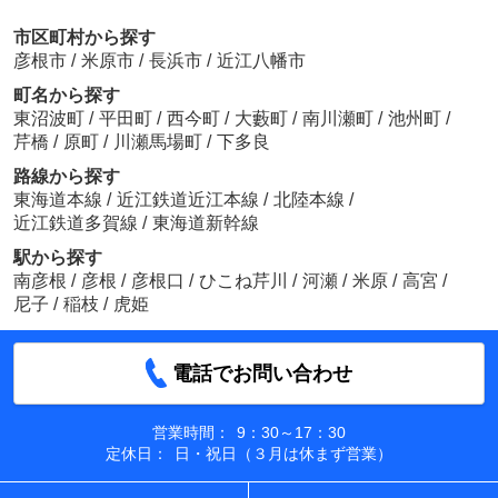
市区町村から探す
彦根市
/
米原市
/
長浜市
/
近江八幡市
町名から探す
東沼波町
/
平田町
/
西今町
/
大藪町
/
南川瀬町
/
池州町
/
芹橋
/
原町
/
川瀬馬場町
/
下多良
路線から探す
東海道本線
/
近江鉄道近江本線
/
北陸本線
/
近江鉄道多賀線
/
東海道新幹線
駅から探す
南彦根
/
彦根
/
彦根口
/
ひこね芹川
/
河瀬
/
米原
/
高宮
/
尼子
/
稲枝
/
虎姫
電話でお問い合わせ
営業時間：
9：30～17：30
定休日：
日・祝日（３月は休まず営業）