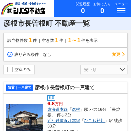
閲覧履歴
お気に入り
メニュー
0
0
彦根市長曽根町 不動産一覧
1
1
1～1
該当物件数
件
空き数
件
件を表示
変更
絞り込み条件：
なし
空室のみ
彦根市長曽根町の一戸建て
賃貸 | 一戸建て
礼0
6.8
万円
東海道本線
「
彦根
」駅 バス16分 「長曽
根」 停歩2分
近江鉄道近江本線
「
ひこね芹川
」駅 徒歩
33分