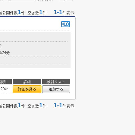
1
1
1-1
当公開件数
件 空き数
件
件表示
分
歩24分
面積
詳細
検討リスト
.20㎡
詳細を見る
追加する
1
1
1-1
当公開件数
件 空き数
件
件表示