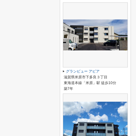
グランビュー アピア
滋賀県米原市下多良３丁目
東海道本線「米原」駅 徒歩10分
築7年