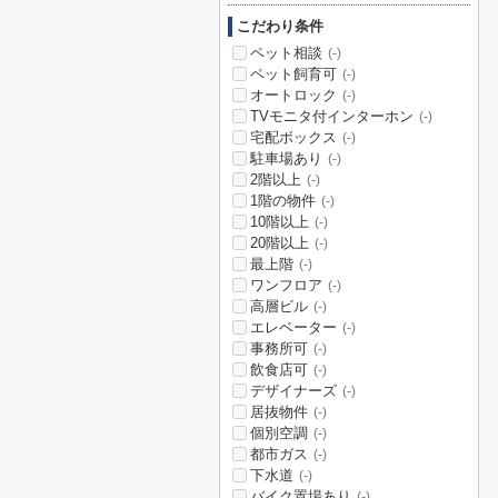
こだわり条件
ペット相談
(-)
ペット飼育可
(-)
オートロック
(-)
TVモニタ付インターホン
(-)
宅配ボックス
(-)
駐車場あり
(-)
2階以上
(-)
1階の物件
(-)
10階以上
(-)
20階以上
(-)
最上階
(-)
ワンフロア
(-)
高層ビル
(-)
エレベーター
(-)
事務所可
(-)
飲食店可
(-)
デザイナーズ
(-)
居抜物件
(-)
個別空調
(-)
都市ガス
(-)
下水道
(-)
バイク置場あり
(-)