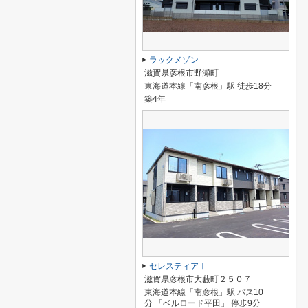
ラックメゾン
滋賀県彦根市野瀬町
東海道本線「南彦根」駅 徒歩18分
築4年
セレスティアⅠ
滋賀県彦根市大藪町２５０７
東海道本線「南彦根」駅 バス10
分 「ベルロード平田」 停歩9分