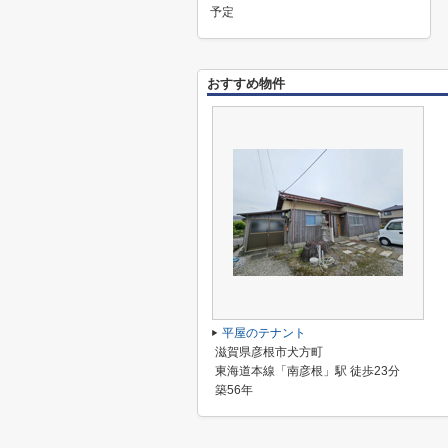
予定
おすすめ物件
平屋のテナント
滋賀県彦根市犬方町
東海道本線「南彦根」駅 徒歩23分
築56年