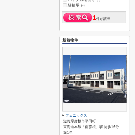
駐輪場
(-)
1
件が該当
新着物件
フェニックス
滋賀県彦根市平田町
東海道本線「南彦根」駅 徒歩16分
築1年