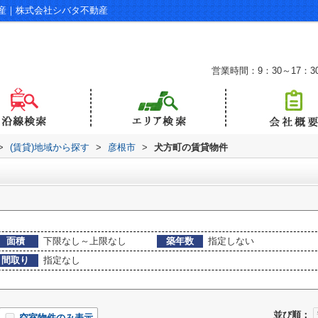
産｜株式会社シバタ不動産
営業時間：9：30～17：3
>
(賃貸)地域から探す
>
彦根市
>
犬方町の賃貸物件
面積
下限なし～上限なし
築年数
指定しない
間取り
指定なし
並び順：
空室物件のみ表示