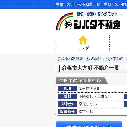
彦根市犬方町の不動産一覧｜彦根市の不動
彦根市の不動産｜株式会社シバタ不動産
彦根市犬方町 不動産一覧
地域
彦根市犬方町
賃料
下限なし～上限なし
駅徒歩
指定しない
設備条件
指定なし