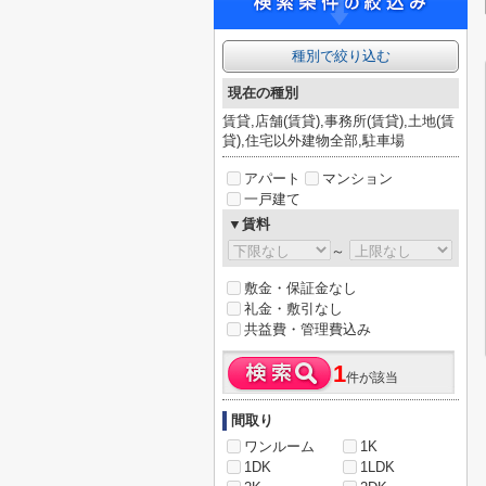
種別で絞り込む
現在の種別
賃貸,店舗(賃貸),事務所(賃貸),土地(賃
貸),住宅以外建物全部,駐車場
アパート
マンション
一戸建て
▼賃料
～
敷金・保証金なし
礼金・敷引なし
共益費・管理費込み
1
件が該当
間取り
ワンルーム
1K
1DK
1LDK