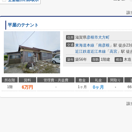
該
平屋のテナント
滋賀県
彦根市
犬方町
住所
交通
東海道本線
「
南彦根
」駅 徒歩23
近江鉄道近江本線
「
高宮
」駅 徒
築56年
1階建
木造
築年
階数
構造
所在階
賃料
管理費・共益費
敷金
礼金
間取り
6
万円
0ヶ月
1階
-
1ヶ月
-
66
該