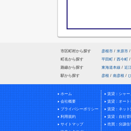
市区町村から探す
彦根市
/
米原市
/
町名から探す
平田町
/
西今町
/
路線から探す
東海道本線
/
近
駅から探す
彦根
/
南彦根
/
ホーム
賃貸：シャー
会社概要
賃貸：オート
プライバシーポリシー
賃貸：ネット
利用規約
賃貸：自社管
サイトマップ
売買：分譲住