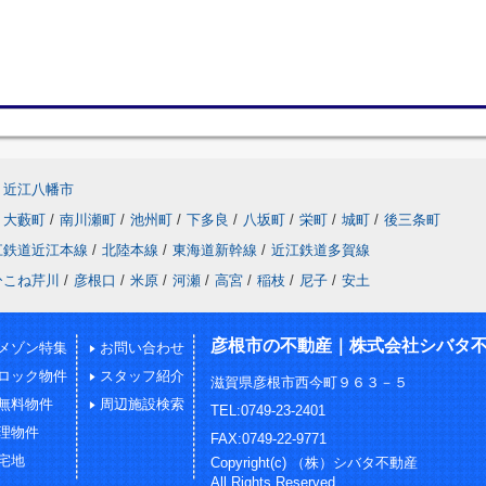
近江八幡市
大藪町
/
南川瀬町
/
池州町
/
下多良
/
八坂町
/
栄町
/
城町
/
後三条町
江鉄道近江本線
/
北陸本線
/
東海道新幹線
/
近江鉄道多賀線
ひこね芹川
/
彦根口
/
米原
/
河瀬
/
高宮
/
稲枝
/
尼子
/
安土
彦根市の不動産｜株式会社シバタ
メゾン特集
お問い合わせ
ロック物件
スタッフ紹介
滋賀県彦根市西今町９６３－５
無料物件
周辺施設検索
TEL:0749-23-2401
理物件
FAX:0749-22-9771
宅地
Copyright(c) （株）シバタ不動産
All Rights Reserved.