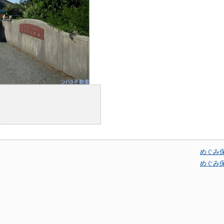
めぐみ
めぐみ