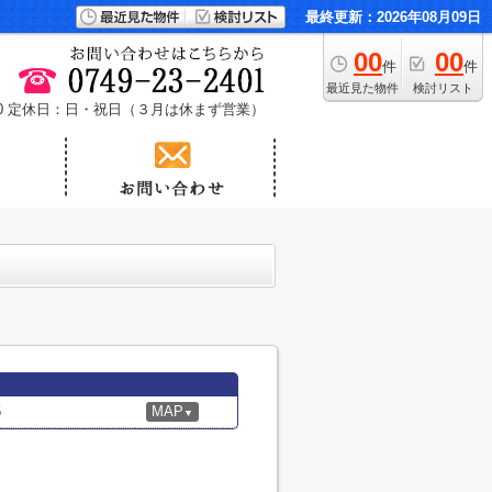
最終更新：2026年08月09日
00
00
件
件
最近見た物件
検討リスト
0
定休日：日・祝日（３月は休まず営業）
5
MAP
▼