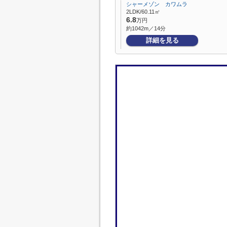
シャーメゾン カワムラ
2LDK/60.11㎡
6.8
万円
約1042m／14分
詳細を見る