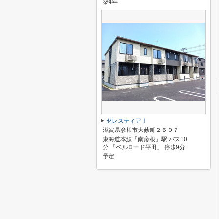
築4年
セレスティアⅠ
滋賀県彦根市大藪町２５０７
東海道本線「南彦根」駅 バス10
分 「ベルロード平田」 停歩9分
予定