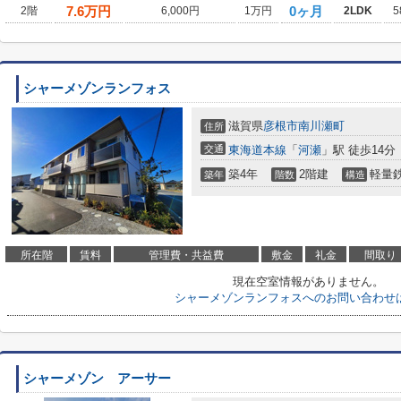
7.6
万円
0ヶ月
2階
6,000円
1万円
2LDK
5
シャーメゾンランフォス
滋賀県
彦根市
南川瀬町
住所
交通
東海道本線
「
河瀬
」駅 徒歩14分
築4年
2階建
軽量
築年
階数
構造
所在階
賃料
管理費・共益費
敷金
礼金
間取り
現在空室情報がありません。
シャーメゾンランフォスへのお問い合わせ
シャーメゾン アーサー