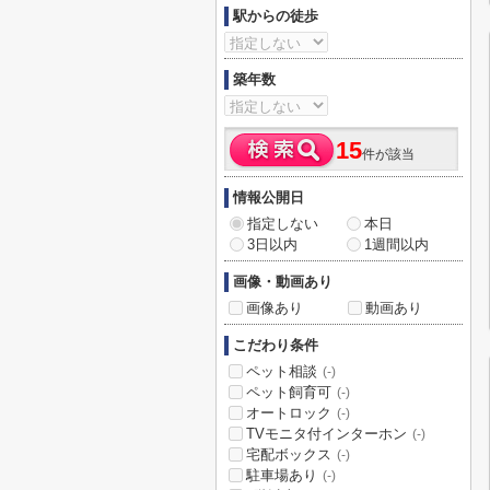
駅からの徒歩
築年数
15
件が該当
情報公開日
指定しない
本日
3日以内
1週間以内
画像・動画あり
画像あり
動画あり
こだわり条件
ペット相談
(-)
ペット飼育可
(-)
オートロック
(-)
TVモニタ付インターホン
(-)
宅配ボックス
(-)
駐車場あり
(-)