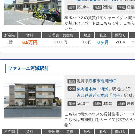
築14年
2階建
軽量
築年
階数
構造
積水ハウスの賃貸住宅シャーメゾン 陽
が魅力のアパートはこちらです。こちら
いた...
所在階
賃料
管理費・共益費
敷金
礼金
間取り
6.5
万円
0ヶ月
1階
3,000円
1万円
2LDK
5
ファミーユ河瀬駅前
滋賀県
彦根市
南川瀬町
住所
交通
東海道本線
「
河瀬
」駅 徒歩2分
近江鉄道近江本線
「
尼子
」駅 徒
築10年
3階建
鉄骨
築年
階数
構造
こちらは積水ハウスの賃貸住宅シャーメ
こちらは初期費用をカードでお支払いい
物件...
所在階
賃料
管理費・共益費
敷金
礼金
間取り