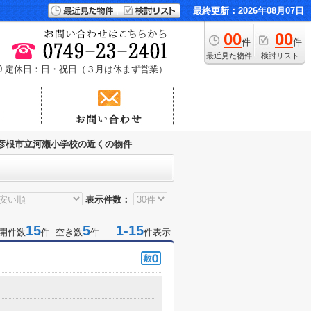
最終更新：2026年08月07日
00
00
件
件
最近見た物件
検討リスト
0
定休日：日・祝日（３月は休まず営業）
彦根市立河瀬小学校の近くの物件
表示件数：
15
5
1-15
開件数
件 空き数
件
件表示