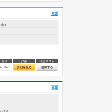
番地１
面積
詳細
検討リスト
57.85㎡
詳細を見る
追加する
歩23分