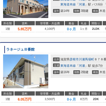
東海道本線
「
河瀬
」駅 バス6分 
築14年
3階建
木造
築年
階数
構造
所在階
賃料
管理費・共益費
敷金
礼金
間取り
5.85
万円
0ヶ月
1階
4,100円
1ヶ月
2LDK
ラネージュⅢ番館
滋賀県
彦根市
川瀬馬場町
８７８
住所
交通
東海道本線
「
河瀬
」駅 徒歩7分
築16年
2階建
木造
築年
階数
構造
所在階
賃料
管理費・共益費
敷金
礼金
間取り
6.05
万円
0ヶ月
1階
3,500円
8万円
2DK