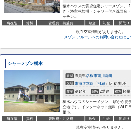
積水ハウスの賃貸住宅シャーメゾン。 
き・浴室乾燥機・シャワー付き洗面台・
ッチン...
所在階
賃料
管理費・共益費
敷金
礼金
間取り
現在空室情報がありません。
メゾン フルールへのお問い合わせはこ
シャーメゾン橋本
滋賀県
彦根市
南川瀬町
住所
交通
東海道本線
「
河瀬
」駅 徒歩8分
築14年
2階建
軽量
築年
階数
構造
積水ハウスのシャーメゾン。 駅から徒
立地です。インターネット無料（Wi-F
根市...
所在階
賃料
管理費・共益費
敷金
礼金
間取り
現在空室情報がありません。