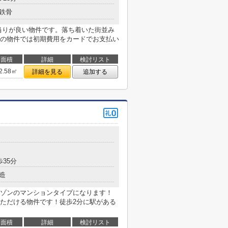
鉄骨
当りが良い物件です。落ち着いた街並み
の物件では初期費用をカードでお支払い
面積
詳細
検討リスト
2.58㎡
詳細を見る
追加する
歩35分
造
ゾンのマンションタイプになります！
ただける物件です！徒歩2分に駅がある
面積
詳細
検討リスト