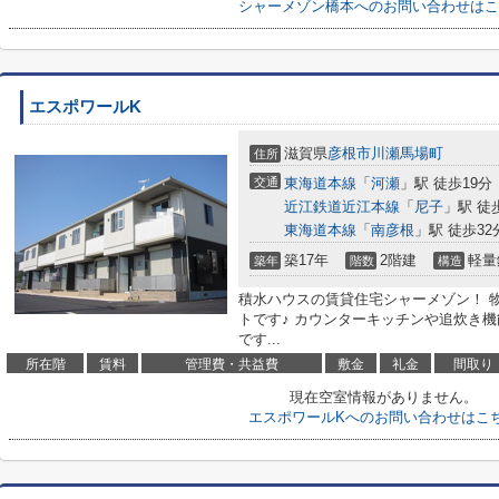
シャーメゾン橋本へのお問い合わせはこ
エスポワールK
滋賀県
彦根市
川瀬馬場町
住所
交通
東海道本線
「
河瀬
」駅 徒歩19分
近江鉄道近江本線
「
尼子
」駅 徒歩
東海道本線
「
南彦根
」駅 徒歩32分
築17年
2階建
軽量
築年
階数
構造
積水ハウスの賃貸住宅シャーメゾン！ 
トです♪ カウンターキッチンや追炊き
です...
所在階
賃料
管理費・共益費
敷金
礼金
間取り
現在空室情報がありません。
エスポワールKへのお問い合わせはこ