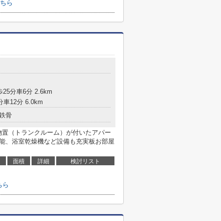
ちら
25分車6分 2.6km
車12分 6.0km
鉄骨
物置（トランクルーム）が付いたアパー
機能、浴室乾燥機など設備も充実板お部屋
面積
詳細
検討リスト
ちら