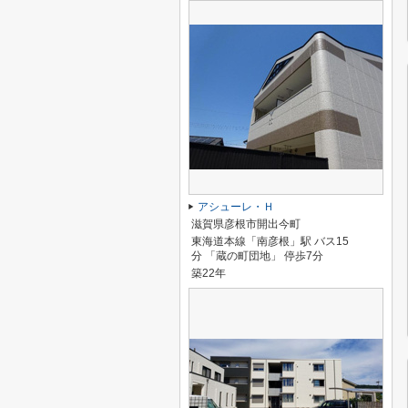
アシューレ・Ｈ
滋賀県彦根市開出今町
東海道本線「南彦根」駅 バス15
分 「蔵の町団地」 停歩7分
築22年