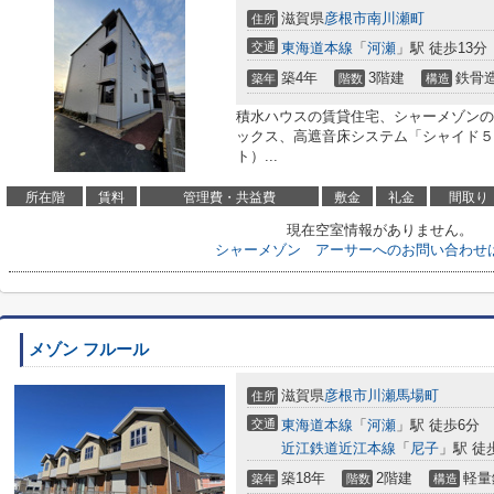
滋賀県
彦根市
南川瀬町
住所
交通
東海道本線
「
河瀬
」駅 徒歩13分
築4年
3階建
鉄骨
築年
階数
構造
積水ハウスの賃貸住宅、シャーメゾンの
ックス、高遮音床システム「シャイド５
ト）...
所在階
賃料
管理費・共益費
敷金
礼金
間取り
現在空室情報がありません。
シャーメゾン アーサーへのお問い合わせ
メゾン フルール
滋賀県
彦根市
川瀬馬場町
住所
交通
東海道本線
「
河瀬
」駅 徒歩6分
近江鉄道近江本線
「
尼子
」駅 徒
築18年
2階建
軽量
築年
階数
構造