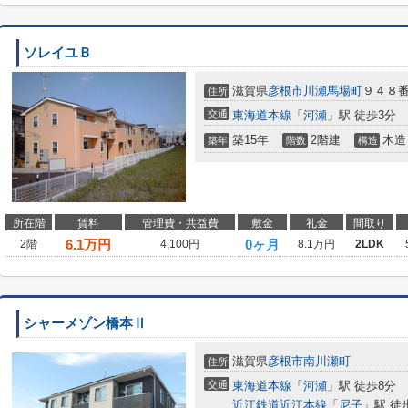
ソレイユＢ
滋賀県
彦根市
川瀬馬場町
９４８
住所
交通
東海道本線
「
河瀬
」駅 徒歩3分
築15年
2階建
木造
築年
階数
構造
所在階
賃料
管理費・共益費
敷金
礼金
間取り
6.1
万円
0ヶ月
2階
4,100円
8.1万円
2LDK
シャーメゾン橋本Ⅱ
滋賀県
彦根市
南川瀬町
住所
交通
東海道本線
「
河瀬
」駅 徒歩8分
近江鉄道近江本線
「
尼子
」駅 徒