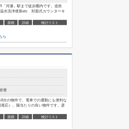
JR「河瀬」駅まで徒歩圏内です。追炊
温水洗浄便座etc 対面式カウンターキ
面積
詳細
検討リスト
ちら
鉄骨
歩8分の物件で、電車での通勤にも便利な
i田尾応）。陽当たりの良い物件です。彦
面積
詳細
検討リスト