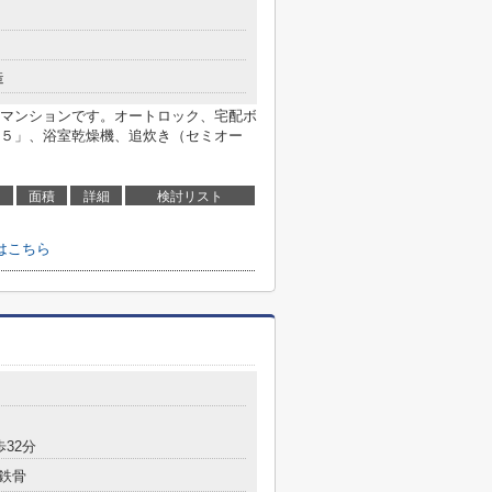
造
マンションです。オートロック、宅配ボ
５」、浴室乾燥機、追炊き（セミオー
面積
詳細
検討リスト
はこちら
歩32分
鉄骨