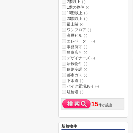
2階以上
(-)
1階の物件
(-)
10階以上
(-)
20階以上
(-)
最上階
(-)
ワンフロア
(-)
高層ビル
(-)
エレベーター
(-)
事務所可
(-)
飲食店可
(-)
デザイナーズ
(-)
居抜物件
(-)
個別空調
(-)
都市ガス
(-)
下水道
(-)
バイク置場あり
(-)
駐輪場
(-)
15
件が該当
新着物件