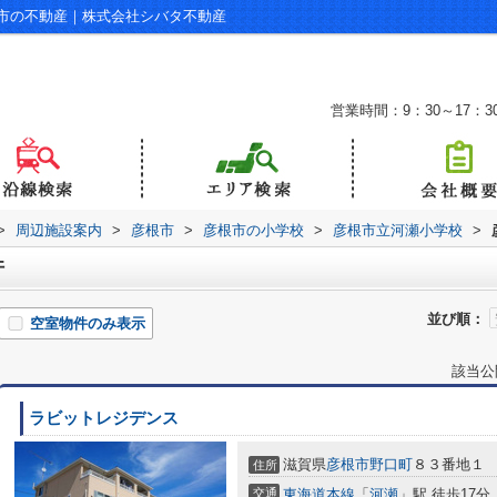
市の不動産｜株式会社シバタ不動産
営業時間：9：30～17：3
>
周辺施設案内
>
彦根市
>
彦根市の小学校
>
彦根市立河瀬小学校
>
件
並び順：
空室物件のみ表示
該当公
ラビットレジデンス
滋賀県
彦根市
野口町
８３番地１
住所
交通
東海道本線
「
河瀬
」駅 徒歩17分