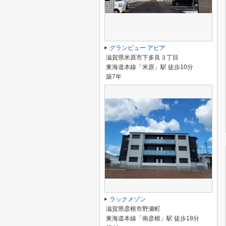
グランビュー アピア
滋賀県米原市下多良３丁目
東海道本線「米原」駅 徒歩10分
築7年
ラックメゾン
滋賀県彦根市野瀬町
東海道本線「南彦根」駅 徒歩18分