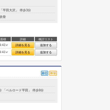
 「平田大沢」 停歩3分
鉄骨
面積
詳細
検討リスト
9.42㎡
詳細を見る
追加する
9.42㎡
詳細を見る
追加する
0分 「ベルロード平田」 停歩9分