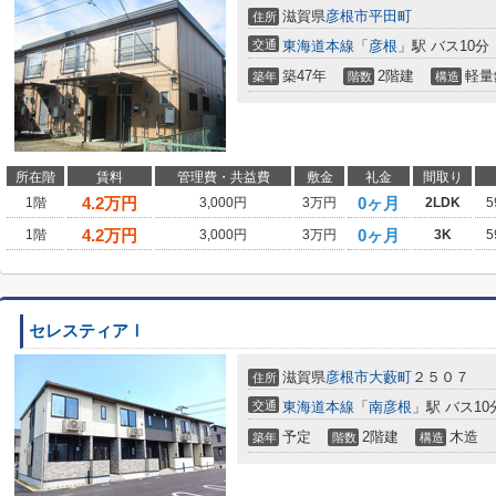
滋賀県
彦根市
平田町
住所
交通
東海道本線
「
彦根
」駅 バス10分
築47年
2階建
軽量
築年
階数
構造
所在階
賃料
管理費・共益費
敷金
礼金
間取り
4.2
万円
0ヶ月
1階
3,000円
3万円
2LDK
5
4.2
万円
0ヶ月
1階
3,000円
3万円
3K
5
セレスティアⅠ
滋賀県
彦根市
大藪町
２５０７
住所
交通
東海道本線
「
南彦根
」駅 バス1
予定
2階建
木造
築年
階数
構造