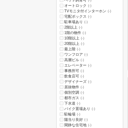
ペット飼育可
(-)
オートロック
(-)
TVモニタ付インターホン
(-)
宅配ボックス
(-)
駐車場あり
(-)
2階以上
(-)
1階の物件
(-)
10階以上
(-)
20階以上
(-)
最上階
(-)
ワンフロア
(-)
高層ビル
(-)
エレベーター
(-)
事務所可
(-)
飲食店可
(-)
デザイナーズ
(-)
居抜物件
(-)
個別空調
(-)
都市ガス
(-)
下水道
(-)
バイク置場あり
(-)
駐輪場
(-)
陽当り良好
(-)
閑静な住宅地
(-)