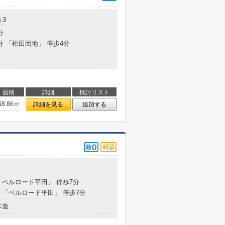
地３
分
分 「松田団地」 停歩4分
面積
詳細
検討リスト
58.86㎡
詳細を見る
追加する
１
 「ベルロード平田」 停歩7分
分 「ベルロード平田」 停歩7分
木造