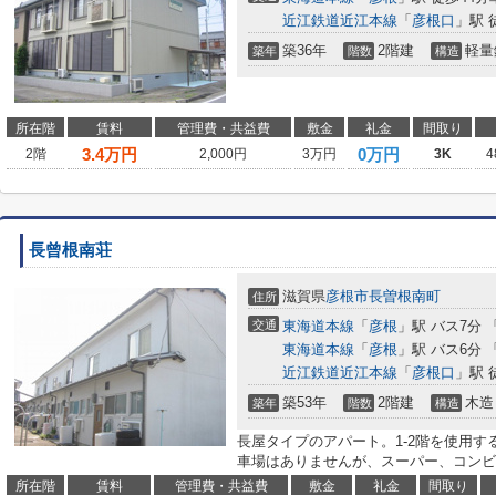
近江鉄道近江本線
「
彦根口
」駅 
築36年
2階建
軽量
築年
階数
構造
所在階
賃料
管理費・共益費
敷金
礼金
間取り
3.4
万円
0万円
2階
2,000円
3万円
3K
4
長曾根南荘
滋賀県
彦根市
長曽根南町
住所
交通
東海道本線
「
彦根
」駅 バス7分 
東海道本線
「
彦根
」駅 バス6分 
近江鉄道近江本線
「
彦根口
」駅 
築53年
2階建
木造
築年
階数
構造
長屋タイプのアパート。1-2階を使用
車場はありませんが、スーパー、コンビ
所在階
賃料
管理費・共益費
敷金
礼金
間取り