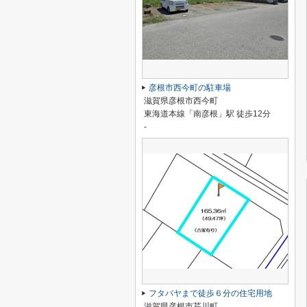
彦根市西今町の駐車場
滋賀県彦根市西今町
東海道本線「南彦根」駅 徒歩12分
-
フタバヤまで徒歩６分の住宅用地
滋賀県彦根市芹川町