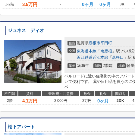
3.5
万円
0ヶ月
0ヶ月
1-2階
-
3K
ジュネス ディオ
滋賀県
彦根市
平田町
住所
交通
東海道本線
「
南彦根
」駅 バス9
近江鉄道近江本線
「
彦根口
」駅 
築36年
2階建
軽量
築年
階数
構造
ベルロードに近い住宅街の中のアパート
いて便利です。 薬や日用品を買うのに
ベ...
所在階
賃料
管理費・共益費
敷金
礼金
間取り
4.1
万円
0ヶ月
2階
2,000円
2万円
2DK
4
松下アパート