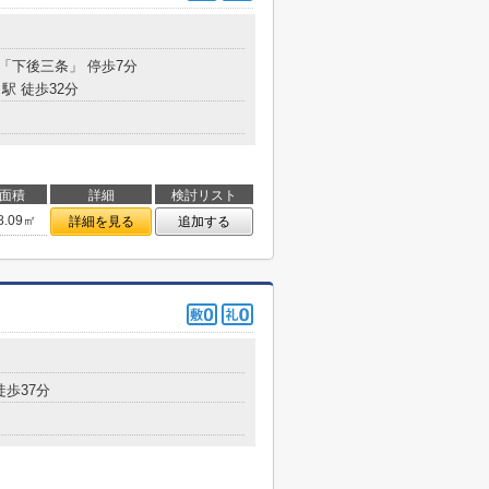
 「下後三条」 停歩7分
駅 徒歩32分
面積
詳細
検討リスト
8.09㎡
詳細を見る
追加する
徒歩37分