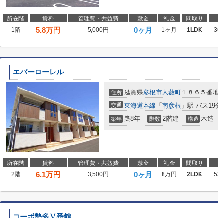
所在階
賃料
管理費・共益費
敷金
礼金
間取り
5.8
万円
0ヶ月
1階
5,000円
1ヶ月
1LDK
3
エバーローレル
滋賀県
彦根市
大藪町
１８６５番
住所
交通
東海道本線
「
南彦根
」駅 バス19
築8年
2階建
木造
築年
階数
構造
所在階
賃料
管理費・共益費
敷金
礼金
間取り
6.1
万円
0ヶ月
2階
3,500円
8万円
2LDK
5
コーポ勢多Ⅴ番館