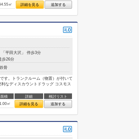
44.55㎡
詳細を見る
追加する
分 「平田大沢」 停歩3分
徒歩26分
鉄骨
です。トランクルーム（物置）が付いて
便利なディスカウントドラッグ コスモス
面積
詳細
検討リスト
1.00㎡
詳細を見る
追加する