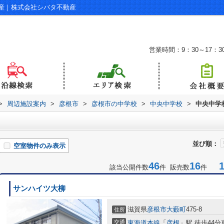
産｜株式会社シバタ不動産
営業時間：9：30～17：3
>
周辺施設案内
>
彦根市
>
彦根市の中学校
>
中央中学校
>
中央中学
並び順：
空室物件のみ表示
46
16
1-
該当公開件数
件 販売数
件
サンハイツ大柳
滋賀県
彦根市
大藪町
475-8
住所
交通
東海道本線
「
彦根
」駅 徒歩44分車