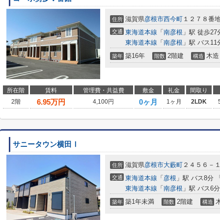
滋賀県
彦根市
西今町
１２７８番
住所
交通
東海道本線
「
南彦根
」駅 徒歩27
東海道本線
「
南彦根
」駅 バス11
築16年
2階建
木造
築年
階数
構造
所在階
賃料
管理費・共益費
敷金
礼金
間取り
6.95
万円
0ヶ月
2階
4,100円
1ヶ月
2LDK
サニータウン横田Ⅰ
滋賀県
彦根市
大藪町
２４５６－
住所
交通
東海道本線
「
彦根
」駅 バス8分
東海道本線
「
南彦根
」駅 バス6
築1年未満
2階建
築年
階数
構造