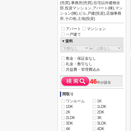
(売買),事務所(売買),住宅以外建物全
部,投資マンション,アパート(棟),マン
ション(棟),ビル,戸建(投資),店舗事務
所,その他,土地(投資)
アパート
マンション
一戸建て
▼賃料
～
敷金・保証金なし
礼金・敷引なし
共益費・管理費込み
46
件が該当
間取り
ワンルーム
1K
1DK
1LDK
2K
2DK
2LDK
3K
3DK
3LDK
4K
4DK