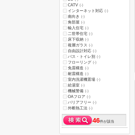
CATV
(-)
インターネット対応
(-)
南向き
(-)
角部屋
(-)
輸入住宅
(-)
二世帯住宅
(-)
床下収納
(-)
複層ガラス
(-)
自由設計対応
(-)
バス・トイレ別
(-)
フローリング
(-)
免震構造
(-)
耐震構造
(-)
室内洗濯機置場
(-)
給湯室
(-)
機械警備
(-)
OAフロア
(-)
バリアフリー
(-)
外断熱工法
(-)
46
件が該当