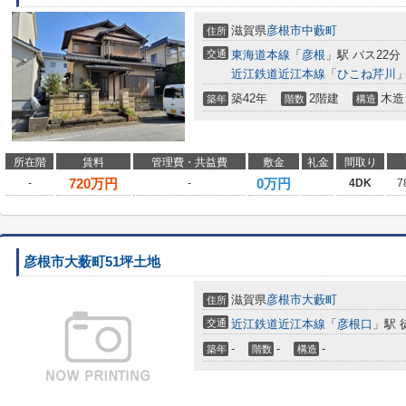
滋賀県
彦根市
中藪町
住所
交通
東海道本線
「
彦根
」駅 バス22分
近江鉄道近江本線
「
ひこね芹川
」
築42年
2階建
木造
築年
階数
構造
所在階
賃料
管理費・共益費
敷金
礼金
間取り
720
万円
0万円
-
-
4DK
7
彦根市大薮町51坪土地
滋賀県
彦根市
大藪町
住所
交通
近江鉄道近江本線
「
彦根口
」駅 
-
-
-
築年
階数
構造