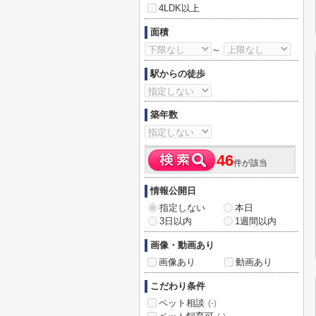
4LDK以上
面積
～
駅からの徒歩
築年数
46
件が該当
情報公開日
指定しない
本日
3日以内
1週間以内
画像・動画あり
画像あり
動画あり
こだわり条件
ペット相談
(-)