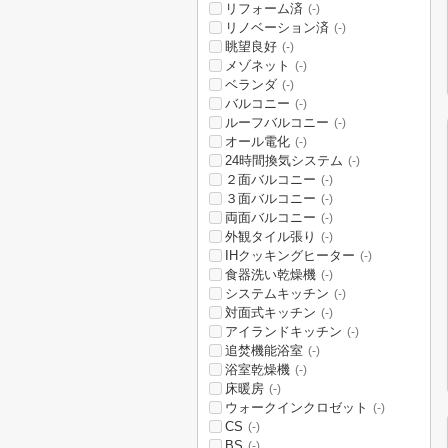
リフォーム済
(-)
リノベーション済
(-)
眺望良好
(-)
メゾネット
(-)
ベランダ
(-)
バルコニー
(-)
ルーフバルコニー
(-)
オール電化
(-)
24時間換気システム
(-)
２面バルコニー
(-)
３面バルコニー
(-)
両面バルコニー
(-)
外観タイル張り
(-)
IHクッキングヒーター
(-)
食器洗い乾燥機
(-)
システムキッチン
(-)
対面式キッチン
(-)
アイランドキッチン
(-)
追焚機能浴室
(-)
浴室乾燥機
(-)
床暖房
(-)
ウォークインクロゼット
(-)
CS
(-)
BS
(-)