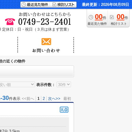
最終更新：2026年08月09日
00
00
件
件
最近見た物件
検討リスト
0
定休日：日・祝日（３月は休まず営業）
校の近くの物件
表示件数：
30
件表示
<<前へ
1
2
次へ>>
最初
7分 3.5km