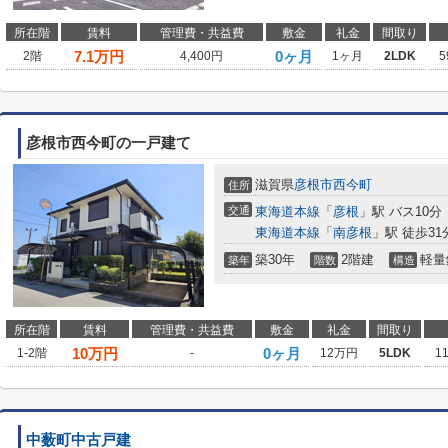
所在階
賃料
管理費・共益費
敷金
礼金
間取り
7.1
万円
0ヶ月
2階
4,400円
1ヶ月
2LDK
5
彦根市西今町の一戸建て
滋賀県
彦根市
西今町
住所
交通
東海道本線
「
彦根
」駅 バス10分
東海道本線
「
南彦根
」駅 徒歩31
築30年
2階建
軽量
築年
階数
構造
所在階
賃料
管理費・共益費
敷金
礼金
間取り
10
万円
0ヶ月
1-2階
-
12万円
5LDK
1
中薮町中古戸建