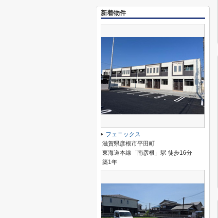
新着物件
フェニックス
滋賀県彦根市平田町
東海道本線「南彦根」駅 徒歩16分
築1年