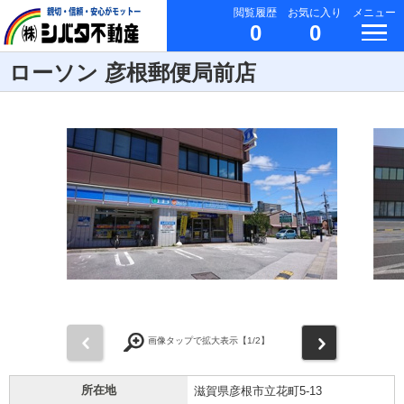
閲覧履歴
お気に入り
メニュー
0
0
ローソン 彦根郵便局前店
前
次
画像タップで拡大表示【
1
/2】
所在地
滋賀県彦根市立花町5-13