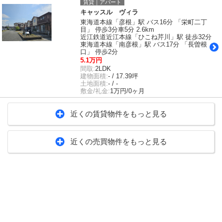
賃貸｜アパート
キャッスル ヴィラ
東海道本線「彦根」駅 バス16分 「栄町二丁
目」 停歩3分車5分 2.6km
近江鉄道近江本線「ひこね芹川」駅 徒歩32分
東海道本線「南彦根」駅 バス17分 「長曽根
口」 停歩2分
5.1万円
間取:
2LDK
建物面積:
- / 17.39坪
土地面積:
- / -
敷金/礼金:
1万円/0ヶ月
近くの賃貸物件をもっと見る
近くの売買物件をもっと見る