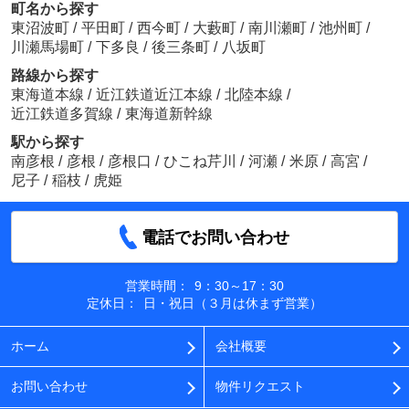
町名から探す
東沼波町
/
平田町
/
西今町
/
大藪町
/
南川瀬町
/
池州町
/
川瀬馬場町
/
下多良
/
後三条町
/
八坂町
路線から探す
東海道本線
/
近江鉄道近江本線
/
北陸本線
/
近江鉄道多賀線
/
東海道新幹線
駅から探す
南彦根
/
彦根
/
彦根口
/
ひこね芹川
/
河瀬
/
米原
/
高宮
/
尼子
/
稲枝
/
虎姫
電話でお問い合わせ
営業時間：
9：30～17：30
定休日：
日・祝日（３月は休まず営業）
ホーム
会社概要
お問い合わせ
物件リクエスト