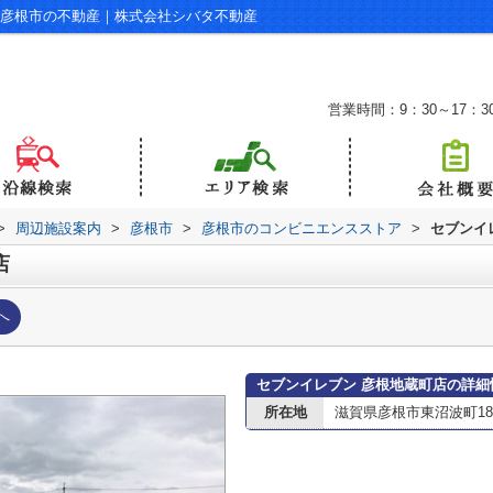
｜彦根市の不動産｜株式会社シバタ不動産
営業時間：9：30～17：3
>
周辺施設案内
>
彦根市
>
彦根市のコンビニエンスストア
>
セブンイ
店
へ
セブンイレブン 彦根地蔵町店の詳細
所在地
滋賀県彦根市東沼波町183