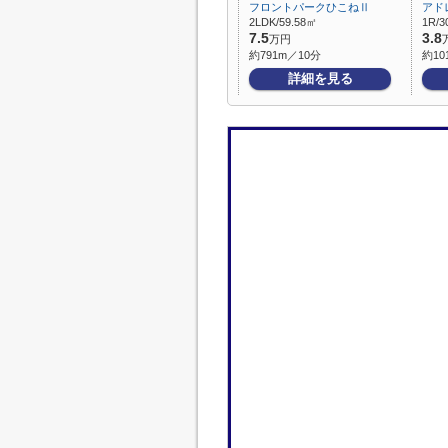
フロントパークひこねⅡ
アド
2LDK/59.58㎡
1R/3
7.5
3.8
万円
約791m／10分
約10
詳細を見る