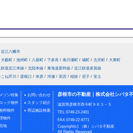
近江八幡市
大藪町
/
池州町
/
八坂町
/
下多良
/
南川瀬町
/
城町
/
古沢町
/
大東町
江鉄道近江本線
/
北陸本線
/
東海道新幹線
/
近江鉄道多賀線
ひこね芹川
/
彦根口
/
米原
/
河瀬
/
高宮
/
稲枝
/
尼子
/
安土
彦根市の不動産｜株式会社シバタ
メゾン特集
お問い合わせ
ロック物件
スタッフ紹介
滋賀県彦根市西今町９６３－５
無料物件
周辺施設検索
TEL:0749-23-2401
理物件
FAX:0749-22-9771
宅地
Copyright(c) （株）シバタ不動産
All Rights Reserved.