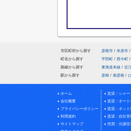
市区町村から探す
彦根市
/
米原市
/
町名から探す
平田町
/
西今町
/
路線から探す
東海道本線
/
近
駅から探す
彦根
/
南彦根
/
ホーム
賃貸：シャー
会社概要
賃貸：オート
プライバシーポリシー
賃貸：ネット
利用規約
賃貸：自社管
サイトマップ
売買：分譲住