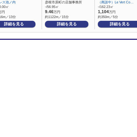
レス池ノ内
彦根市原町の店舗事務所
（商談中）Le Vert Co…
0.00㎡
-/56.95㎡
-/162.23㎡
9.46
1,104
万円
万円
万円
16m／13分
約1122m／15分
約350m／5分
詳細を見る
詳細を見る
詳細を見る