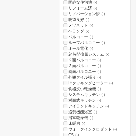
閑静な住宅地
(-)
リフォーム済
(-)
リノベーション済
(-)
眺望良好
(-)
メゾネット
(-)
ベランダ
(-)
バルコニー
(-)
ルーフバルコニー
(-)
オール電化
(-)
24時間換気システム
(-)
２面バルコニー
(-)
３面バルコニー
(-)
両面バルコニー
(-)
外観タイル張り
(-)
IHクッキングヒーター
(-)
食器洗い乾燥機
(-)
システムキッチン
(-)
対面式キッチン
(-)
アイランドキッチン
(-)
追焚機能浴室
(-)
浴室乾燥機
(-)
床暖房
(-)
ウォークインクロゼット
(-)
CS
(-)