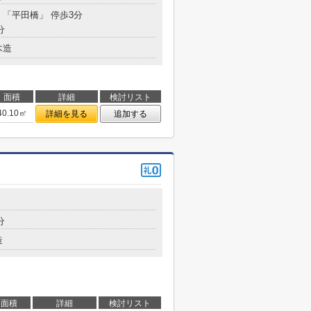
 「平田橋」 停歩3分
分
木造
面積
詳細
検討リスト
40.10㎡
詳細を見る
追加する
分
造
面積
詳細
検討リスト