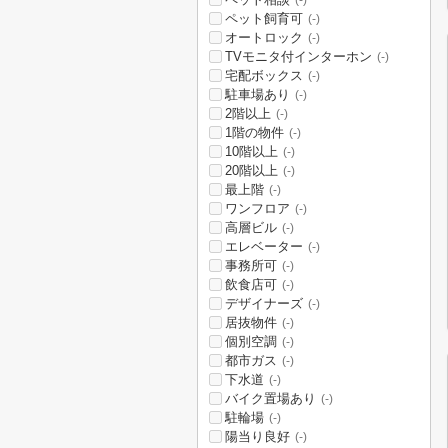
(-)
ペット飼育可
(-)
オートロック
(-)
TVモニタ付インターホン
(-)
宅配ボックス
(-)
駐車場あり
(-)
2階以上
(-)
1階の物件
(-)
10階以上
(-)
20階以上
(-)
最上階
(-)
ワンフロア
(-)
高層ビル
(-)
エレベーター
(-)
事務所可
(-)
飲食店可
(-)
デザイナーズ
(-)
居抜物件
(-)
個別空調
(-)
都市ガス
(-)
下水道
(-)
バイク置場あり
(-)
駐輪場
(-)
陽当り良好
(-)