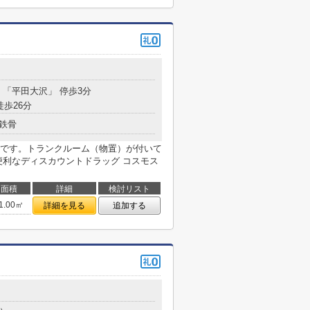
分 「平田大沢」 停歩3分
徒歩26分
鉄骨
です。トランクルーム（物置）が付いて
便利なディスカウントドラッグ コスモス
面積
詳細
検討リスト
1.00㎡
詳細を見る
追加する