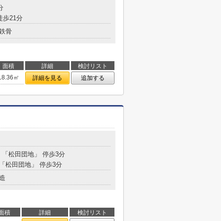
分
徒歩21分
鉄骨
面積
詳細
検討リスト
18.36㎡
詳細を見る
追加する
分 「松田団地」 停歩3分
 「松田団地」 停歩3分
造
面積
詳細
検討リスト