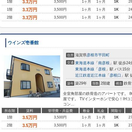
3.3
万円
1階
3,500円
1ヶ月
1ヶ月
1K
2
3.3
万円
1階
3,500円
1ヶ月
1ヶ月
1K
2
3.3
万円
2階
3,500円
1ヶ月
1ヶ月
1K
2
ウインズ壱番館
滋賀県
彦根市
平田町
住所
交通
東海道本線
「
南彦根
」駅 徒歩24
東海道本線
「
彦根
」駅 バス15分
近江鉄道近江本線
「
彦根口
」駅 
築29年
2階建
鉄骨
築年
階数
構造
全室角部屋の鉄骨造のアパートです。 
屋です。 TVインターホンで安心！IH
コン...
所在階
賃料
管理費・共益費
敷金
礼金
間取り
3.5
万円
1階
3,500円
1ヶ月
1ヶ月
1K
2
3.5
万円
2階
3,500円
1ヶ月
1ヶ月
1K
2