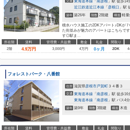
交通
東海道本線
「
南彦根
」駅 徒歩14
近江鉄道近江本線
「
彦根口
」駅 
築26年
2階建
軽量
築年
階数
構造
積水ハウス施工の2DKアパート♪DKが
た街並みが魅力のアパートはこちらです
す◎駅ま...
所在階
賃料
管理費・共益費
敷金
礼金
間取り
4.9
万円
0ヶ月
2階
3,000円
4万円
2DK
4
フォレストパーク・八番館
滋賀県
彦根市
戸賀町
３４番３
住所
交通
東海道本線
「
南彦根
」駅 徒歩16
東海道本線
「
南彦根
」駅 バス4分
築9年
3階建
木造
築年
階数
構造
所在階
賃料
管理費・共益費
敷金
礼金
間取り