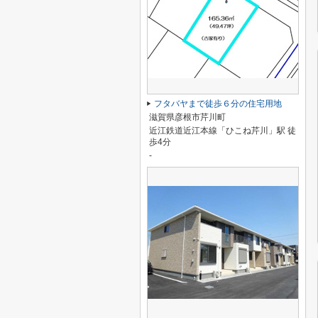
フタバヤまで徒歩６分の住宅用地
滋賀県彦根市芹川町
近江鉄道近江本線「ひこね芹川」駅 徒
歩4分
-