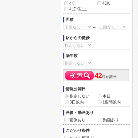
4K
4DK
4LDK以上
面積
～
駅からの徒歩
築年数
42
件が該当
情報公開日
指定しない
本日
3日以内
1週間以内
画像・動画あり
画像あり
動画あり
こだわり条件
ペット相談