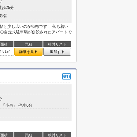
分
徒歩25分
鉄骨
７帖と少し広いのが特徴です！ 落ち着い
◎自走式駐車場が併設されたアパートで
面積
詳細
検討リスト
4.81㎡
詳細を見る
追加する
分
 「小泉」 停歩6分
面積
詳細
検討リスト