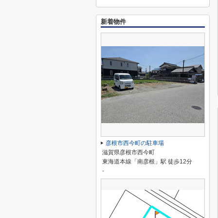
新着物件
彦根市西今町の駐車場
滋賀県彦根市西今町
東海道本線「南彦根」駅 徒歩12分
-