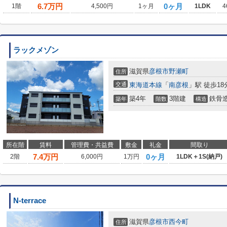
6.7
万円
0ヶ月
1階
4,500円
1ヶ月
1LDK
4
ラックメゾン
滋賀県
彦根市
野瀬町
住所
交通
東海道本線
「
南彦根
」駅 徒歩18
築4年
3階建
鉄骨
築年
階数
構造
所在階
賃料
管理費・共益費
敷金
礼金
間取り
7.4
万円
0ヶ月
2階
6,000円
1万円
1LDK＋1S(納戸)
N-terrace
滋賀県
彦根市
西今町
住所