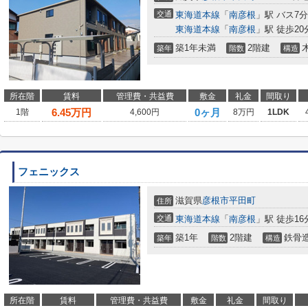
交通
東海道本線
「
南彦根
」駅 バス7分
東海道本線
「
南彦根
」駅 徒歩20
築1年未満
2階建
築年
階数
構造
所在階
賃料
管理費・共益費
敷金
礼金
間取り
6.45
万円
0ヶ月
1階
4,600円
8万円
1LDK
フェニックス
滋賀県
彦根市
平田町
住所
交通
東海道本線
「
南彦根
」駅 徒歩16
築1年
2階建
鉄骨
築年
階数
構造
所在階
賃料
管理費・共益費
敷金
礼金
間取り