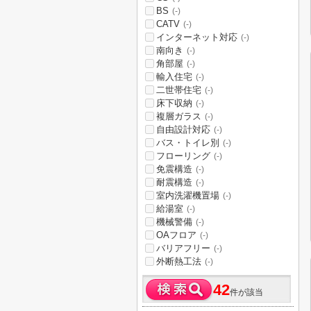
BS
(-)
CATV
(-)
インターネット対応
(-)
南向き
(-)
角部屋
(-)
輸入住宅
(-)
二世帯住宅
(-)
床下収納
(-)
複層ガラス
(-)
自由設計対応
(-)
バス・トイレ別
(-)
フローリング
(-)
免震構造
(-)
耐震構造
(-)
室内洗濯機置場
(-)
給湯室
(-)
機械警備
(-)
OAフロア
(-)
バリアフリー
(-)
外断熱工法
(-)
42
件が該当