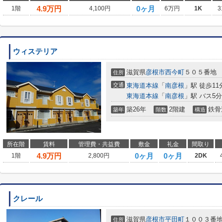
4.9
万円
0ヶ月
1階
4,100円
6万円
1K
3
ウィステリア
滋賀県
彦根市
西今町
５０５番地
住所
交通
東海道本線
「
南彦根
」駅 徒歩11
東海道本線
「
南彦根
」駅 バス5分
築26年
2階建
鉄骨
築年
階数
構造
所在階
賃料
管理費・共益費
敷金
礼金
間取り
4.9
万円
0ヶ月
0ヶ月
1階
2,800円
2DK
クレール
滋賀県
彦根市
平田町
１００３番
住所