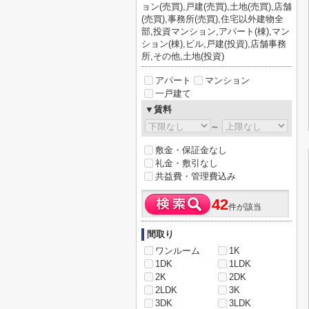
ョン(売買),戸建(売買),土地(売買),店舗
(売買),事務所(売買),住宅以外建物全
部,投資マンション,アパート(棟),マン
ション(棟),ビル,戸建(投資),店舗事務
所,その他,土地(投資)
アパート
マンション
一戸建て
▼賃料
～
敷金・保証金なし
礼金・敷引なし
共益費・管理費込み
42
件が該当
間取り
ワンルーム
1K
1DK
1LDK
2K
2DK
2LDK
3K
3DK
3LDK