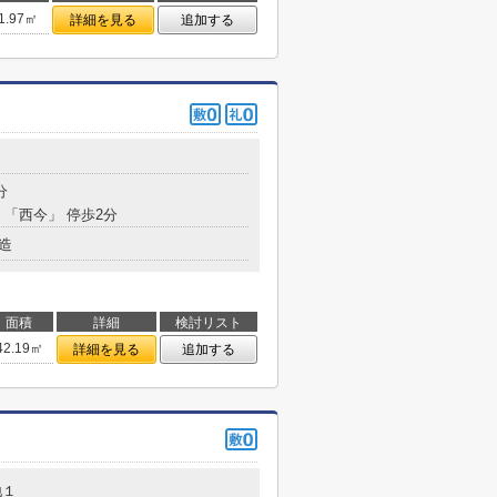
1.97㎡
詳細を見る
追加する
分
 「西今」 停歩2分
造
面積
詳細
検討リスト
42.19㎡
詳細を見る
追加する
地１