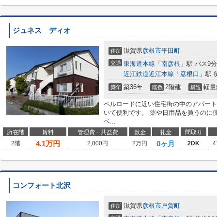
ジュネス ディオ
滋賀県
彦根市
平田町
住所
交通
東海道本線
「
南彦根
」駅 バス9
近江鉄道近江本線
「
彦根口
」駅 
築36年
2階建
軽量
築年
階数
構造
ベルロードに近い住宅街の中のアパート
いて便利です。 薬や日用品を買うのに
ベ...
所在階
賃料
管理費・共益費
敷金
礼金
間取り
4.1
万円
0ヶ月
2階
2,000円
2万円
2DK
4
コンフォート北沢
滋賀県
彦根市
戸賀町
住所