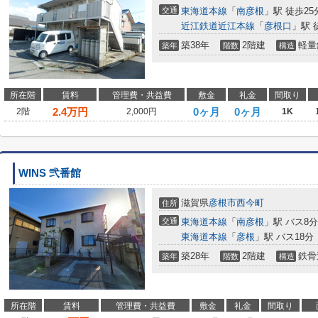
交通
東海道本線
「
南彦根
」駅 徒歩25
近江鉄道近江本線
「
彦根口
」駅 
築38年
2階建
軽量
築年
階数
構造
所在階
賃料
管理費・共益費
敷金
礼金
間取り
2.4
万円
0ヶ月
0ヶ月
2階
2,000円
1K
WINS 弐番館
滋賀県
彦根市
西今町
住所
交通
東海道本線
「
南彦根
」駅 バス8
東海道本線
「
彦根
」駅 バス18分
築28年
2階建
鉄骨
築年
階数
構造
所在階
賃料
管理費・共益費
敷金
礼金
間取り