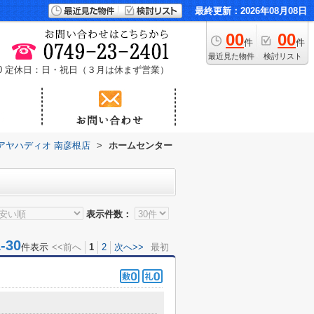
最終更新：2026年08月08日
00
00
件
件
最近見た物件
検討リスト
0
定休日：日・祝日（３月は休まず営業）
アヤハディオ 南彦根店
>
ホームセンター
表示件数：
30
件表示
<<前へ
1
2
次へ>>
最初