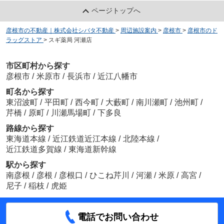
ページトップへ
彦根市の不動産｜株式会社シバタ不動産
>
周辺施設案内
>
彦根市
>
彦根市のド
ラッグストア
>
スギ薬局 河瀬店
市区町村から探す
彦根市
/
米原市
/
長浜市
/
近江八幡市
町名から探す
東沼波町
/
平田町
/
西今町
/
大藪町
/
南川瀬町
/
池州町
/
芹橋
/
原町
/
川瀬馬場町
/
下多良
路線から探す
東海道本線
/
近江鉄道近江本線
/
北陸本線
/
近江鉄道多賀線
/
東海道新幹線
駅から探す
南彦根
/
彦根
/
彦根口
/
ひこね芹川
/
河瀬
/
米原
/
高宮
/
尼子
/
稲枝
/
虎姫
電話でお問い合わせ