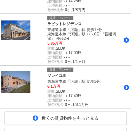
建物面積:
- / 14.28坪
土地面積:
- / -
敷金/礼金:
0ヶ月/8万円
賃貸｜アパート
ラビットレジデンス
東海道本線「河瀬」駅 徒歩17分
東海道本線「河瀬」駅 バス6分 「国道河
瀬」 停歩2分
5.85万円
間取:
2LDK
建物面積:
- / 17.00坪
土地面積:
- / -
敷金/礼金:
0ヶ月/1ヶ月
賃貸｜アパート
ソレイユＢ
東海道本線「河瀬」駅 徒歩3分
6.1万円
間取:
2LDK
建物面積:
- / 17.49坪
土地面積:
- / -
敷金/礼金:
0ヶ月/8.1万円
近くの賃貸物件をもっと見る