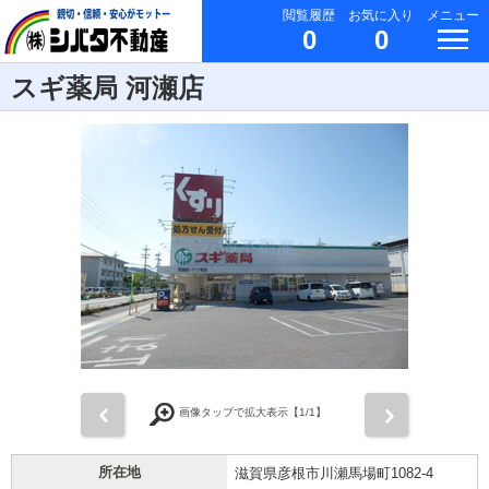
閲覧履歴
お気に入り
メニュー
0
0
スギ薬局 河瀬店
前
次
画像タップで拡大表示【
1
/1】
所在地
滋賀県彦根市川瀬馬場町1082-4