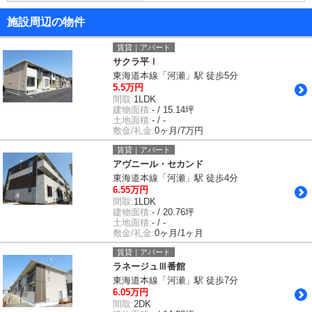
施設周辺の物件
賃貸｜アパート
サクラ平Ⅰ
東海道本線「河瀬」駅 徒歩5分
5.5万円
間取:
1LDK
建物面積:
- / 15.14坪
土地面積:
- / -
敷金/礼金:
0ヶ月/7万円
賃貸｜アパート
アヴニール・セカンド
東海道本線「河瀬」駅 徒歩4分
6.55万円
間取:
1LDK
建物面積:
- / 20.76坪
土地面積:
- / -
敷金/礼金:
0ヶ月/1ヶ月
賃貸｜アパート
ラネージュⅢ番館
東海道本線「河瀬」駅 徒歩7分
6.05万円
間取:
2DK